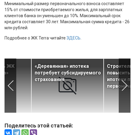
Минимальный размер первоначального взноса составляет
15% от стоимости приобретаемого жилья, для зарплатных
клиентов банка он уменьшен до 10%. Максимальный срок
кредита составляет 30 лет. Максимальная сумма кредита - 26
млн рублей.
Подробнее о ЖК Terra читайте
ЗДЕСЬ
.
едь ЖК
«Деревянная» ипотека
Строители 
ина»
потребует субсидируемого
повысить д
страхования
ипотеки пу
первоначал
Поделитесь этой статьей: