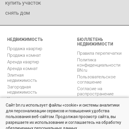
купить участок
снять дом
НЕДВИЖИМОСТЬ
БЮЛЛЕТЕНЬ
НЕДВИЖИМОСТИ
Продажа квартир
Правила перепечатки
Продажа комнат
Политика
Аренда квартир
конфиденциальности
Аренда комнат
BN.ru
Элитная
Пользовательское
недвижимость
соглашение
Загородная
Согласие на
недвижимость
распространение
Коммерческая
персональных данных
недвижимость
Сайт bn.ru использует файлы «cookie» и системы аналитики
Карта сайта
для персонализации сервисов и повышения удобства
Медийная реклама
пользования веб-сайтом. Продолжая просмотр сайта, вы
PR продвижение
разрешаете их использование и соглашаетесь на обработку
обезличенных персональных данных.