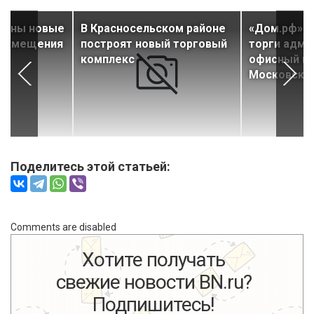
дены новые
В Красносельском районе
«Дом.рф» в
 помещения
построят новый торговый
торги адми
комплекс
офисный ко
Московско
Поделитесь этой статьей:
Comments are disabled
Хотите получать
свежие новости BN.ru?
Подпишитесь!