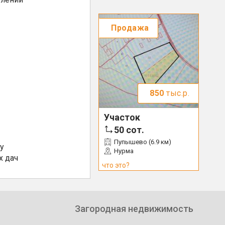
Продажа
850
тыс.р.
Участок
50
сот.
Пупышево (6.9 км)
у
Нурма
х дач
что это?
Загородная недвижимость