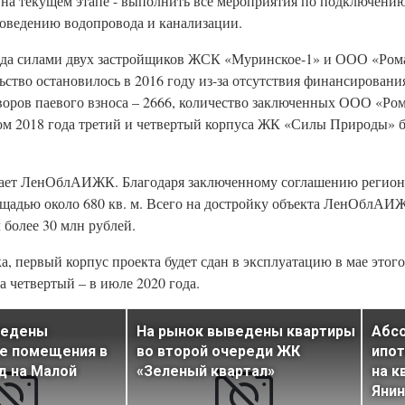
 на текущем этапе - выполнить все мероприятия по подключени
роведению водопровода и канализации.
да силами двух застройщиков ЖСК «Муринское-1» и ООО «Ром
ство остановилось в 2016 году из-за отсутствия финансировани
ров паевого взноса – 2666, количество заключенных ООО «Ро
етом 2018 года третий и четвертый корпуса ЖК «Силы Природы»
пает ЛенОблАИЖК. Благодаря заключенному соглашению регион
щадью около 680 кв. м. Всего на достройку объекта ЛенОблАИ
 более 30 млн рублей.
первый корпус проекта будет сдан в эксплуатацию в мае этого 
 а четвертый – в июле 2020 года.
ведены
На рынок выведены квартиры
Абсо
е помещения в
во второй очереди ЖК
ипот
д на Малой
«Зеленый квартал»
на к
Янин