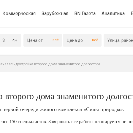
Коммерческая
Зарубежная
BN Газета
Аналитика
3
4+
всё
всё
началась достройка второго дома знаменитого долгостроя
 второго дома знаменитого долгос
а первой очереди жилого комплекса «Силы природы».
енее 150 специалистов. Завершить все работы планируется не поз