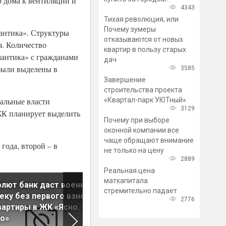
ю дома к вентиляции и
4343
Тихая революция, или
Почему зумеры
антика». Структуры
отказываются от новых
я. Количество
квартир в пользу старых
мантика» с гражданами
дач
 были выделены в
3585
Завершение
строительства проекта
«Квартал-парк УЮТный»
альные власти
3129
ЖК планирует выделить
Почему при выборе
оконной компании все
чаще обращают внимание
года, второй – в
не только на цену
2889
Реальная цена
маткапитала
лют банк даст военную
На рынок выведены кварти
стремительно падает
еку без первого взноса
в новых домах ЖК «Лондон
2776
вартиры в ЖК «Ясно.
Парк»
о»