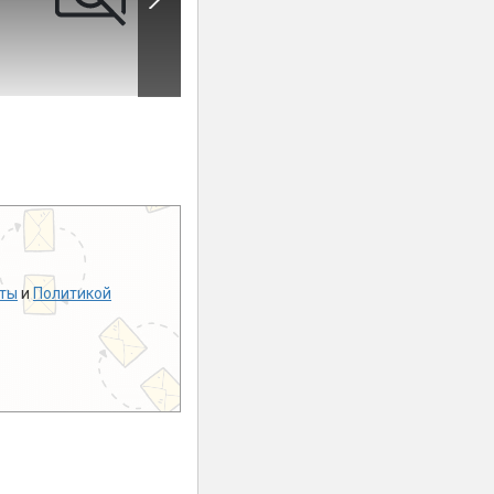
ты
и
Политикой