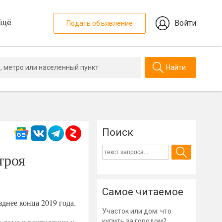
Ещё
Войти
Подать объявление
Найти
Поиск
троя
Самое читаемое
днее конца 2019 года.
Участок или дом: что
купить за городом?