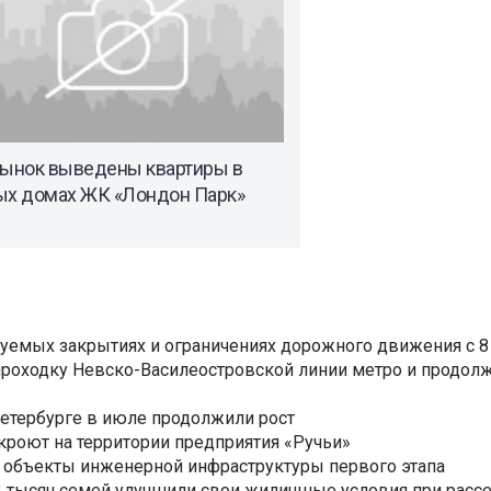
рынок выведены квартиры в
ых домах ЖК «Лондон Парк»
уемых закрытиях и ограничениях дорожного движения с 8 
роходку Невско-Василеостровской линии метро и продолж
Петербурге в июле продолжили рост
ткроют на территории предприятия «Ручьи»
 объекты инженерной инфраструктуры первого этапа
3,3 тысяч семей улучшили свои жилищные условия при расс