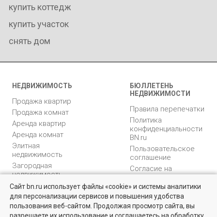
купить коттедж
купить участок
снять дом
НЕДВИЖИМОСТЬ
БЮЛЛЕТЕНЬ
НЕДВИЖИМОСТИ
Продажа квартир
Правила перепечатки
Продажа комнат
Политика
Аренда квартир
конфиденциальности
Аренда комнат
BN.ru
Элитная
Пользовательское
недвижимость
соглашение
Загородная
Согласие на
недвижимость
распространение
Коммерческая
персональных данных
Сайт bn.ru использует файлы «cookie» и системы аналитики
недвижимость
для персонализации сервисов и повышения удобства
Карта сайта
Недвижимость для бизнеса
пользования веб-сайтом. Продолжая просмотр сайта, вы
Медийная реклама
Большой выбор актуальных объектов по выгодным ценам в
разрешаете их использование и соглашаетесь на обработку