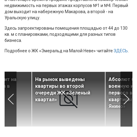
недвижимость на первых этажах корпусов №1 и №4. Первый
дом выходит на набережную Макарова, а второй - на
Уральскую улицу.
Здесь запроектированы помещения площадью от 44 до 130
кв. м с планировками, подходящими для разных типов
бизнеса.
Подробнее о ЖК «Эмеральд на Малой Неве» читайте
ЗДЕСЬ
.
авит на
На рынок выведены
Абсолют ба
ка в
квартиры во второй
военную ип
е
очереди ЖК «Зеленый
первого вз
квартал»
квартиры в
Янино»