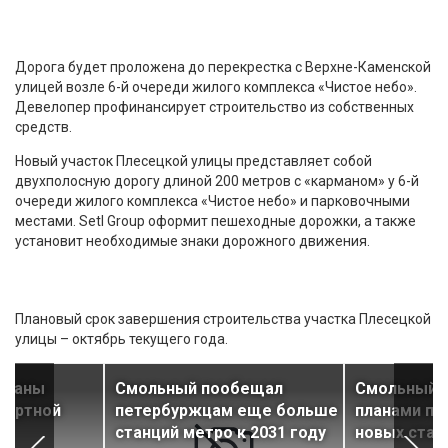
Дорога будет проложена до перекрестка с Верхне-Каменской
улицей возле 6-й очереди жилого комплекса «Чистое небо».
Девелопер профинансирует строительство из собственных
средств.
Новый участок Плесецкой улицы представляет собой
двухполосную дорогу длиной 200 метров с «карманом» у 6-й
очереди жилого комплекса «Чистое небо» и парковочными
местами. Setl Group оформит пешеходные дорожки, а также
установит необходимые знаки дорожного движения.
Плановый срок завершения строительства участка Плесецкой
улицы – октябрь текущего года.
 планы
Смольный пообещал
Смольный о
портной
петербуржцам еще больше
планами по
ы
станций метро к 2031 году
новых стан