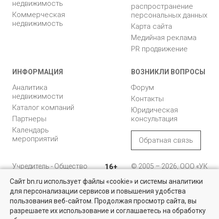
недвижимость
распространение
Коммерческая
персональных данных
недвижимость
Карта сайта
Медийная реклама
PR продвижение
ИНФОРМАЦИЯ
ВОЗНИКЛИ ВОПРОСЫ
Аналитика
Форум
недвижимости
Контакты
Каталог компаний
Юридическая
Партнеры
консультация
Календарь
мероприятий
Обратная связь
Учредитель - Общество
16+
© 2005 – 2026, ООО «УК
с ограниченной
«БН»
Сайт bn.ru использует файлы «cookie» и системы аналитики
ответственностью
"Управляющая
196105, Санкт-
для персонализации сервисов и повышения удобства
компания "Бюллетень
Петербург, пр. Юрия
пользования веб-сайтом. Продолжая просмотр сайта, вы
недвижимости"
Гагарина, 1
разрешаете их использование и соглашаетесь на обработку