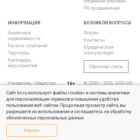
Медийная реклама
PR продвижение
ИНФОРМАЦИЯ
ВОЗНИКЛИ ВОПРОСЫ
Аналитика
Форум
недвижимости
Контакты
Каталог компаний
Юридическая
Партнеры
консультация
Календарь
мероприятий
Обратная связь
Учредитель - Общество
16+
© 2005 – 2026, ООО «УК
с ограниченной
«БН»
Сайт bn.ru использует файлы «cookie» и системы аналитики
ответственностью
"Управляющая
196105, Санкт-
для персонализации сервисов и повышения удобства
Найти квартиру - это просто!
компания "Бюллетень
Петербург, пр. Юрия
пользования веб-сайтом. Продолжая просмотр сайта, вы
недвижимости"
Гагарина, 1
Выбирайте среди 14 тысяч проверенных вариантов на вторичом
разрешаете их использование и соглашаетесь на обработку
рынке жилья на портале BN.ru
обезличенных персональных данных.
8 (812) 331-93-56
Посмотреть объявления
Хорошо
reklama@bn.ru