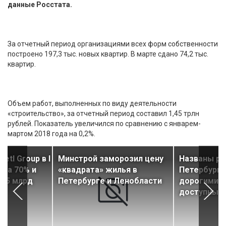
данные Росстата.
За отчетный период организациями всех форм собственности
построено 197,3 тыс. новых квартир. В марте сдано 74,2 тыс.
квартир.
Объем работ, выполненных по виду деятельности
«строительство», за отчетный период составил 1,45 трлн
рублей. Показатель увеличился по сравнению с январем-
мартом 2018 года на 0,2%.
tl Group в I
Минстрой заморозил цену
Названы р
 на 70% и
«квадрата» жилья в
Петербурга
 25 млрд
Петербурге и Ленобласти
дорогими 
доступным