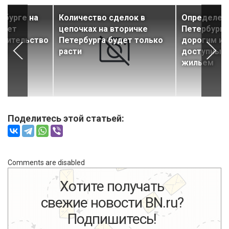
рбурге на
Количество сделок в
Определен
удет
цепочках на вторичке
Петербурга
роительство
Петербурга будет только
дорогим и
ья
расти
доступным
жильем
Поделитесь этой статьей:
Comments are disabled
Хотите получать
свежие новости BN.ru?
Подпишитесь!