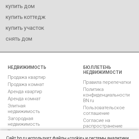
купить дом
купить коттедж
купить участок
снять дом
НЕДВИЖИМОСТЬ
БЮЛЛЕТЕНЬ
НЕДВИЖИМОСТИ
Продажа квартир
Правила перепечатки
Продажа комнат
Политика
Аренда квартир
конфиденциальности
Аренда комнат
BN.ru
Элитная
Пользовательское
недвижимость
соглашение
Загородная
Согласие на
недвижимость
распространение
Коммерческая
персональных данных
недвижимость
Сайт bn.ru использует файлы «cookie» и системы аналитики
Карта сайта