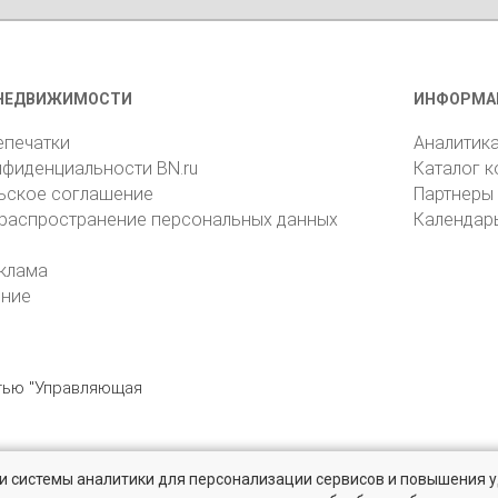
НЕДВИЖИМОСТИ
ИНФОРМА
епечатки
Аналитик
нфиденциальности BN.ru
Каталог 
ьское соглашение
Партнеры
 распространение персональных данных
Календар
клама
ение
стью "Управляющая
» и системы аналитики для персонализации сервисов и повышения 
6105, Санкт-Петербург, пр. Юрия Гагарина, 1
reklama@bn.ru