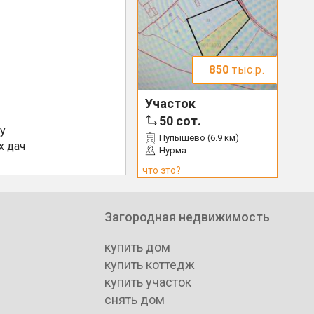
850
тыс.р.
Участок
50
сот.
у
Пупышево (6.9 км)
х дач
Нурма
что это?
Загородная недвижимость
купить дом
купить коттедж
купить участок
снять дом