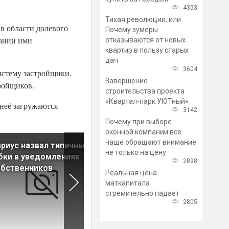
4353
Тихая революция, или
в области долевого
Почему зумеры
вании ими
отказываются от новых
квартир в пользу старых
дач
3604
истему застройщики,
Завершение
ройщиков.
строительства проекта
«Квартал-парк УЮТный»
 неё загружаются
3142
Почему при выборе
оконной компании все
чаще обращают внимание
риус назвал типичные
Объединить две соседние
не только на цену
ки в уведомлениях
квартиры в одну не так
2898
обственников
просто, как кажется
Реальная цена
маткапитала
стремительно падает
2805