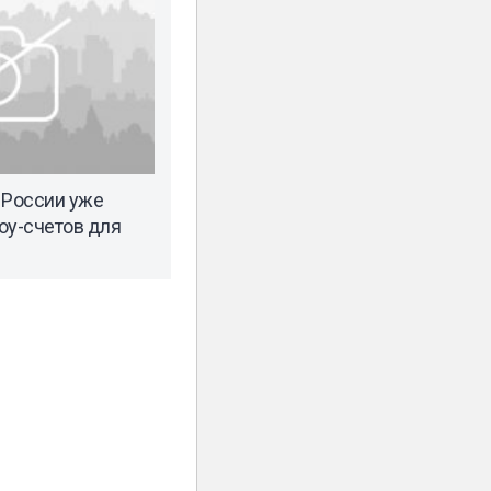
 России уже
оу-счетов для