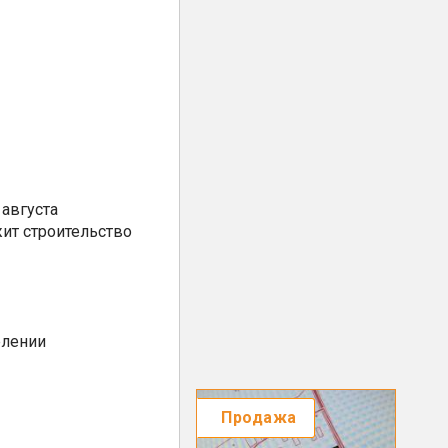
августа
ит строительство
елении
Продажа