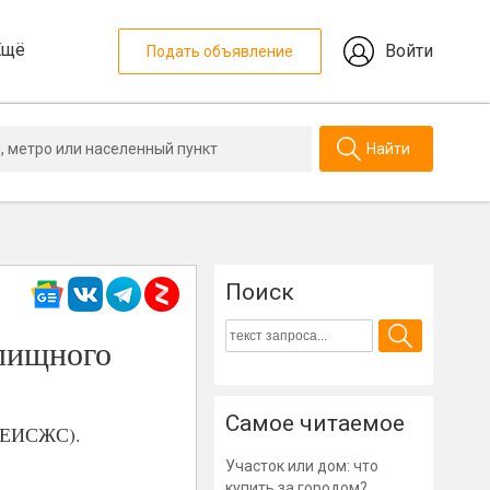
Ещё
Войти
Подать объявление
Найти
Поиск
лищного
Самое читаемое
 (ЕИСЖС).
Участок или дом: что
купить за городом?