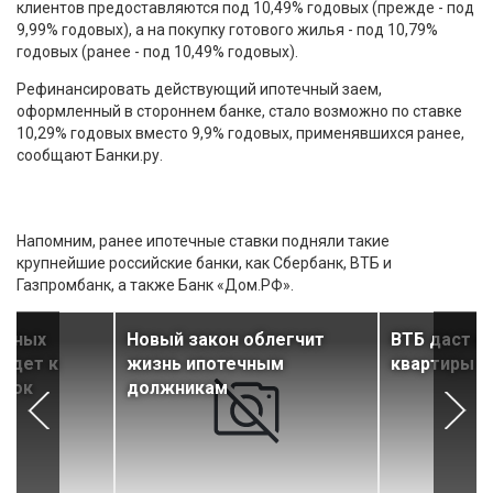
клиентов предоставляются под 10,49% годовых (прежде - под
9,99% годовых), а на покупку готового жилья - под 10,79%
годовых (ранее - под 10,49% годовых).
Рефинансировать действующий ипотечный заем,
оформленный в стороннем банке, стало возможно по ставке
10,29% годовых вместо 9,9% годовых, применявшихся ранее,
сообщают Банки.ру.
Напомним, ранее ипотечные ставки подняли такие
крупнейшие российские банки, как Сбербанк, ВТБ и
Газпромбанк, а также Банк «Дом.РФ».
ечных
Новый закон облегчит
ВТБ даст и
ведет к
жизнь ипотечным
квартиры в
авок
должникам