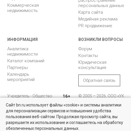
распространение
Коммерческая
персональных данных
недвижимость
Карта сайта
Медийная реклама
PR продвижение
ИНФОРМАЦИЯ
ВОЗНИКЛИ ВОПРОСЫ
Аналитика
Форум
недвижимости
Контакты
Каталог компаний
Юридическая
Партнеры
консультация
Календарь
мероприятий
Обратная связь
Учредитель - Общество
16+
© 2005 – 2026, ООО «УК
с ограниченной
«БН»
Сайт bn.ru использует файлы «cookie» и системы аналитики
ответственностью
"Управляющая
196105, Санкт-
для персонализации сервисов и повышения удобства
Найти квартиру - это просто!
компания "Бюллетень
Петербург, пр. Юрия
пользования веб-сайтом. Продолжая просмотр сайта, вы
недвижимости"
Гагарина, 1
Выбирайте среди 14 тысяч проверенных вариантов на вторичом
разрешаете их использование и соглашаетесь на обработку
рынке жилья на портале BN.ru
обезличенных персональных данных.