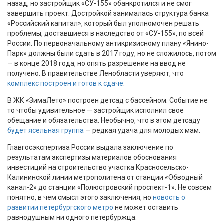
назад, но застройщик «СУ-155» обанкротился и не смог
завершить проект. Достройкой занималась структура банка
«Российский капитал», который был уполномочен решать
проблемы, доставшиеся в наследство от «СУ-155», по всей
России. По первоначальному антикризисному плану «Янино-
Парк» должны были сдать в 2017 году, но не сложилось, потом
— в конце 2018 года, но опять разрешение на ввод не
получено. В правительстве Ленобласти уверяют, что
комплекс построен и готов к сдаче
.
В ЖК «ЗимаЛето» построен детсад с бассейном. Событие не
то чтобы удивительное
— застройщик исполнил свое
обещание и обязательства. Необычно, что в этом детсаду
будет ясельная группа
— редкая удача для молодых мам.
Главгосэкспертиза России выдала заключение по
результатам экспертизы материалов обоснования
инвестиций на строительство участка Красносельско-
Калининской линии метрополитена от станции «Обводный
канал-2» до станции «Полюстровский проспект-1». Не совсем
понятно, в чем смысл этого заключения, но
новость о
развитии петербургского метро
не может оставить
равнодушным ни одного петербуржца.