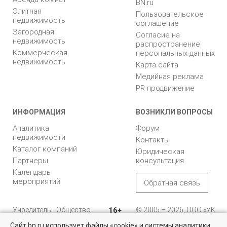
BN.ru
Элитная
Пользовательское
недвижимость
соглашение
Загородная
Согласие на
недвижимость
распространение
Коммерческая
персональных данных
недвижимость
Карта сайта
Медийная реклама
PR продвижение
ИНФОРМАЦИЯ
ВОЗНИКЛИ ВОПРОСЫ
Аналитика
Форум
недвижимости
Контакты
Каталог компаний
Юридическая
Партнеры
консультация
Календарь
мероприятий
Обратная связь
Учредитель - Общество
16+
© 2005 – 2026, ООО «УК
с ограниченной
«БН»
Сайт bn.ru использует файлы «cookie» и системы аналитики
ответственностью