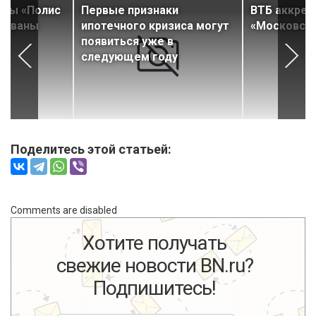
сы «Полис
Первые признаки
ВТБ аккре
итованы
ипотечного кризиса могут
«Московск
»
появиться уже в
следующем году
Поделитесь этой статьей:
Comments are disabled
Хотите получать
свежие новости BN.ru?
Подпишитесь!