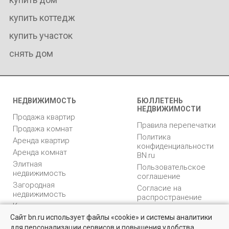
купить коттедж
купить участок
снять дом
НЕДВИЖИМОСТЬ
БЮЛЛЕТЕНЬ
НЕДВИЖИМОСТИ
Продажа квартир
Правила перепечатки
Продажа комнат
Политика
Аренда квартир
конфиденциальности
Аренда комнат
BN.ru
Элитная
Пользовательское
недвижимость
соглашение
Загородная
Согласие на
недвижимость
распространение
Коммерческая
персональных данных
недвижимость
Сайт bn.ru использует файлы «cookie» и системы аналитики
Карта сайта
для персонализации сервисов и повышения удобства