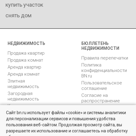
купить участок
снять дом
НЕДВИЖИМОСТЬ
БЮЛЛЕТЕНЬ
НЕДВИЖИМОСТИ
Продажа квартир
Правила перепечатки
Продажа комнат
Политика
Аренда квартир
конфиденциальности
Аренда комнат
BN.ru
Элитная
Пользовательское
недвижимость
соглашение
Загородная
Согласие на
недвижимость
распространение
Коммерческая
персональных данных
недвижимость
Сайт bn.ru использует файлы «cookie» и системы аналитики
Карта сайта
для персонализации сервисов и повышения удобства
Квартиры на вторичном рынке
Медийная реклама
пользования веб-сайтом. Продолжая просмотр сайта, вы
PR продвижение
Более 10 тысяч квартир в Санкт-Петербурге и области от
разрешаете их использование и соглашаетесь на обработку
собственников и агентств недвижимости