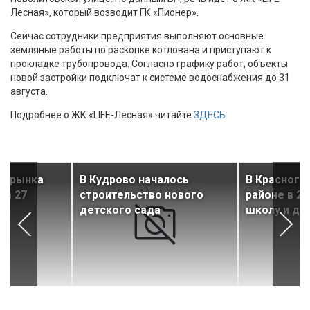
Лесная», который возводит ГК «Пионер».
Сейчас сотрудники предприятия выполняют основные
земляные работы по раскопке котлована и приступают к
прокладке трубопровода. Согласно графику работ, объекты
новой застройки подключат к системе водоснабжения до 31
августа.
Подробнее о ЖК «LIFE-Лесная» читайте
ЗДЕСЬ
.
ти рынка
В Кудрово началось
В Красногв
за 27
строительство нового
районе в 20
детского сада
школу и де