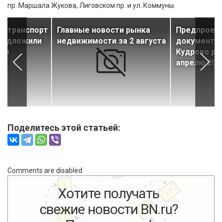
пр. Маршала Жукова, Лиговском пр. и ул. Коммуны.
й транспорт
Главные новости рынка
Предпроек
предложили
недвижимости за 2 августа
документац
цам
Кудрово ра
апрелю 201
Поделитесь этой статьей:
Comments are disabled
Хотите получать
свежие новости BN.ru?