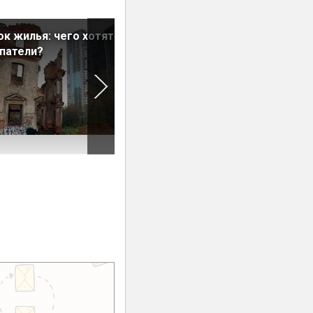
к жилья: чего хотят
Выгодно ли покупать кварт
патели?
летом?