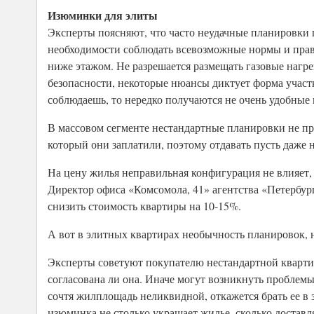
Изюминки для элиты
Эксперты поясняют, что часто неудачные планировки п
необходимости соблюдать всевозможные нормы и прави
ниже этажом. Не разрешается размещать газовые нагре
безопасности, некоторые нюансы диктует форма участка
соблюдаешь, то нередко получаются не очень удобные
В массовом сегменте нестандартные планировки не пр
который они заплатили, поэтому отдавать пусть даже
На цену жилья неправильная конфигурация не влияет,
Директор офиса «Комсомола, 41» агентства «Петербур
снизить стоимость квартиры на 10-15%.
А вот в элитных квартирах необычность планировок, н
Эксперты советуют покупателю нестандартной квартиры
согласована ли она. Иначе могут возникнуть проблемы
сочтя жилплощадь неликвидной, откажется брать ее в з
изюминка не столько украшает жилье, сколько доставл