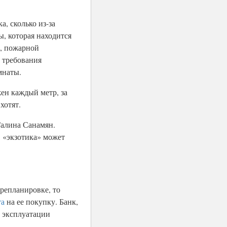
, сколько из-за
, которая находится
и, пожарной
и требования
мнаты.
ен каждый метр, за
хотят.
Галина Санамян.
, «экзотика» может
ерепланировке, то
та
на ее покупку. Банк,
в эксплуатации