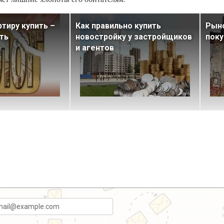
ртиру купить –
Как правильно купить
Рыно
ть
новостройку у застройщиков
поку
и агентов