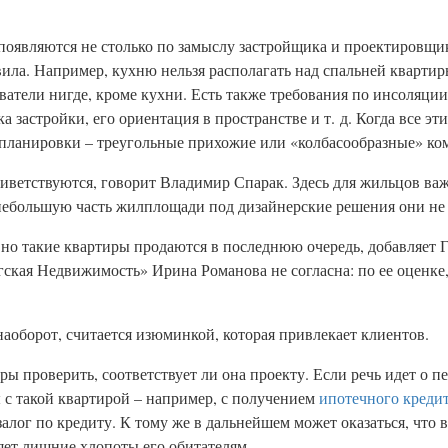
оявляются не столько по замыслу застройщика и проектировщика
ла. Например, кухню нельзя располагать над спальней квартиры
ватели нигде, кроме кухни. Есть также требования по инсоляци
 застройки, его ориентация в пространстве и т. д. Когда все эт
 планировки – треугольные прихожие или «колбасообразные» ко
иветствуются, говорит Владимир Спарак. Здесь для жильцов важ
 небольшую часть жилплощади под дизайнерские решения они не 
 но такие квартиры продаются в последнюю очередь, добавляет 
гская Недвижимость» Ирина Романова не согласна: по ее оценке
аоборот, считается изюминкой, которая привлекает клиентов.
 проверить, соответствует ли она проекту. Если речь идет о п
 с такой квартирой – например, с получением
ипотечного креди
алог по кредиту. К тому же в дальнейшем может оказаться, что 
яет лишние хлопоты его обитателям.