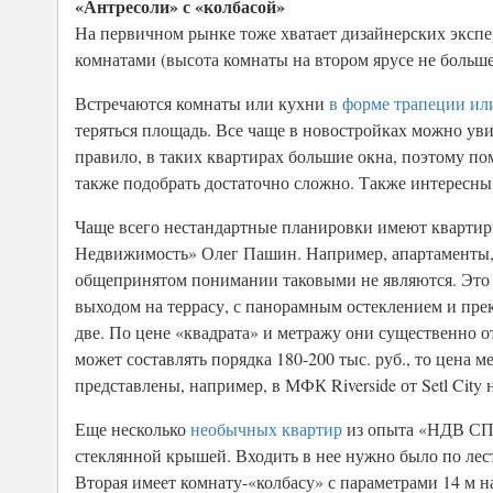
«Антресоли» с «колбасой»
На первичном рынке тоже хватает дизайнерских экспе
комнатами (высота комнаты на втором ярусе не больш
Встречаются комнаты или кухни
в форме трапеции ил
теряться площадь. Все чаще в новостройках можно ув
правило, в таких квартирах большие окна, поэтому по
также подобрать достаточно сложно. Также интересны
Чаще всего нестандартные планировки имеют квартир
Недвижимость» Олег Пашин. Например, апартаменты, к
общепринятом понимании таковыми не являются. Это п
выходом на террасу, с панорамным остеклением и пре
две. По цене «квадрата» и метражу они существенно от
может составлять порядка 180-200 тыс. руб., то цена м
представлены, например, в МФК Riverside от Setl City
Еще несколько
необычных квартир
из опыта «НДВ СПб»
стеклянной крышей. Входить в нее нужно было по лест
Вторая имеет комнату-«колбасу» с параметрами 14 м на