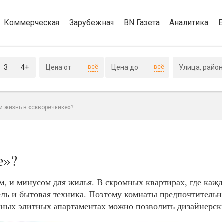
Коммерческая
Зарубежная
BN Газета
Аналитика
3
4+
всё
всё
ли жизнь в «скворечнике»?
е»?
, и минусом для жилья. В скромных квартирах, где кажд
ель и бытовая техника. Поэтому комнаты предпочтитель
рных элитных апартаментах можно позволить дизайнерск