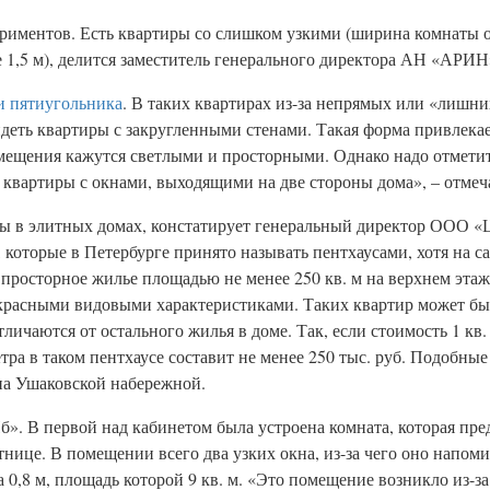
риментов. Есть квартиры со слишком узкими (ширина комнаты о
е 1,5 м), делится заместитель генерального директора АН «АРИ
и пятиугольника
. В таких квартирах из-за непрямых или «лишни
идеть квартиры с закругленными стенами. Такая форма привлека
мещения кажутся светлыми и просторными. Однако надо отметить
 квартиры с окнами, выходящими на две стороны дома», – отме
ы в элитных домах, констатирует генеральный директор ООО «
оторые в Петербурге принято называть пентхаусами, хотя на са
росторное жилье площадью не менее 250 кв. м на верхнем этаж
красными видовыми характеристиками. Таких квартир может быт
личаются от остального жилья в доме. Так, если стоимость 1 кв.
етра в таком пентхаусе составит не менее 250 тыс. руб. Подобны
 на Ушаковской набережной.
. В первой над кабинетом была устроена комната, которая пред
нице. В помещении всего два узких окна, из-за чего оно напоми
 0,8 м, площадь которой 9 кв. м. «Это помещение возникло из-з