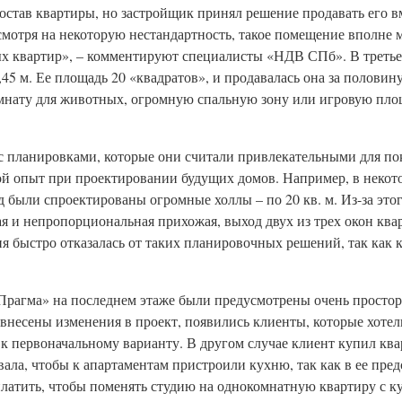
состав квартиры, но застройщик принял решение продавать его 
есмотря на некоторую нестандартность, такое помещение вполне
ых квартир», – комментируют специалисты «НДВ СПб». В третье
,45 м. Ее площадь 20 «квадратов», и продавалась она за половин
комнату для животных, огромную спальную зону или игровую пло
с планировками, которые они считали привлекательными для по
кой опыт при проектировании будущих домов. Например, в неко
д были спроектированы огромные холлы – по 20 кв. м. Из-за эт
я и непропорциональная прихожая, выход двух из трех окон ква
 быстро отказалась от таких планировочных решений, так как 
рагма» на последнем этаже были предусмотрены очень просторн
 внесены изменения в проект, появились клиенты, которые хотел
 первоначальному варианту. В другом случае клиент купил ква
вала, чтобы к апартаментам пристроили кухню, так как в ее пре
оплатить, чтобы поменять студию на однокомнатную квартиру с к