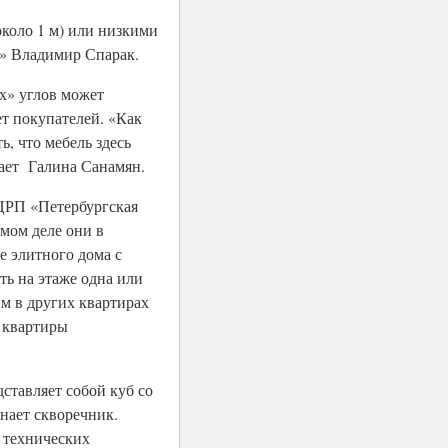
коло 1 м) или низкими
Н» Владимир Спарак.
х» углов может
ет покупателей. «Как
, что мебель здесь
чает Галина Санамян.
ЦРП «Петербургская
мом деле они в
е элитного дома с
ь на этаже одна или
 м в других квартирах
е квартиры
ставляет собой куб со
нает скворечник.
а технических