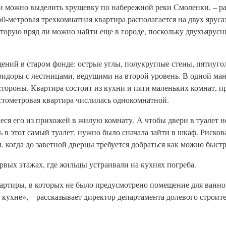
 можно выделить хрущевку по набережной реки Смоленки, – ра
-метровая трехкомнатная квартира располагается на двух ярусах
оторую вряд ли можно найти еще в городе, поскольку двухъярус
ений в старом фонде: острые углы, полукруглые стены, пятиуго
идоры с лестницами, ведущими на второй уровень. В одной ман
тороны. Квартира состоит из кухни и пяти маленьких комнат, п
стометровая квартира числилась однокомнатной.
еся его из прихожей в жилую комнату. А чтобы двери в туалет н
ь в этот самый туалет, нужно было сначала зайти в шкаф. Риско
, когда до заветной дверцы требуется добраться как можно быстр
вых этажах, где жильцы устраивали на кухнях погреба.
квартиры, в которых не было предусмотрено помещение для ванн
 кухне», – рассказывает директор департамента долевого строите