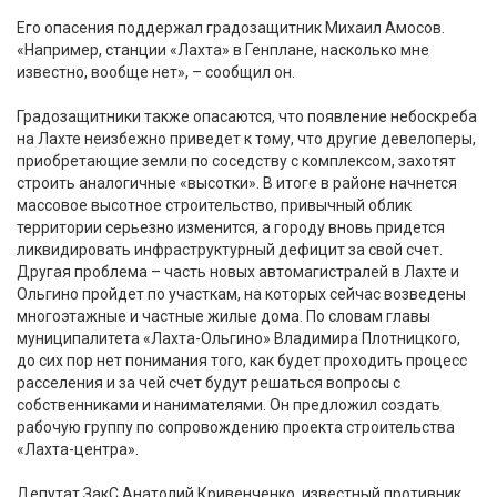
Его опасения поддержал градозащитник Михаил Амосов.
«Например, станции «Лахта» в Генплане, насколько мне
известно, вообще нет», – сообщил он.
Градозащитники также опасаются, что появление небоскреба
на Лахте неизбежно приведет к тому, что другие девелоперы,
приобретающие земли по соседству с комплексом, захотят
строить аналогичные «высотки». В итоге в районе начнется
массовое высотное строительство, привычный облик
территории серьезно изменится, а городу вновь придется
ликвидировать инфраструктурный дефицит за свой счет.
Другая проблема – часть новых автомагистралей в Лахте и
Ольгино пройдет по участкам, на которых сейчас возведены
многоэтажные и частные жилые дома. По словам главы
муниципалитета «Лахта-Ольгино» Владимира Плотницкого,
до сих пор нет понимания того, как будет проходить процесс
расселения и за чей счет будут решаться вопросы с
собственниками и нанимателями. Он предложил создать
рабочую группу по сопровождению проекта строительства
«Лахта-центра».
Депутат ЗакС Анатолий Кривенченко, известный противник