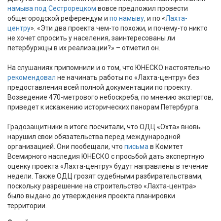
намыва под Сестрорецком
вовсе предложил провести
общегородской референдум и
по намыву
, и по «
Лахта-
центру
». «Эти два проекта чем-то похожи, и почему-то никто
не хочет спросить у населения, заинтересованы ли
петербуржцы в их реализации?» – отметил он.
На слушаниях припомнили и о том, что ЮНЕСКО настоятельно
рекомендовал
не начинать работы по «Лахта-центру» без
предоставления всей полной документации по проекту.
Возведение 470-метрового небоскреба, по мнению экспертов,
приведет к искажению исторических панорам Петербурга.
Градозащитники в итоге посчитали, что ОДЦ «Охта» вновь
нарушил свои обязательства перед международной
организацией. Они пообещали, что
письма
в Комитет
Всемирного наследия ЮНЕСКО с просьбой дать экспертную
оценку проекта «Лахта-центру» будут направлены в течение
недели. Также ОДЦ грозят судебными разбирательствами,
поскольку разрешение на строительство «Лахта-центра»
было выдано до утверждения проекта планировки
территории.