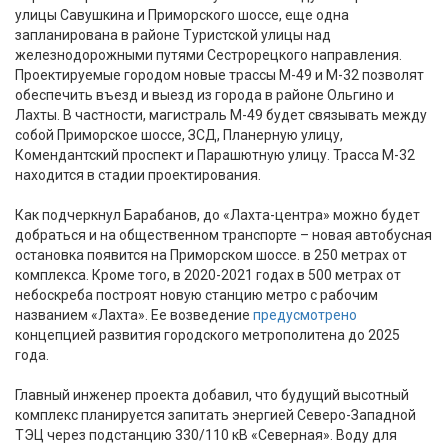
улицы Савушкина и Приморского шоссе, еще одна
запланирована в районе Туристской улицы над
железнодорожными путями Сестрорецкого направления.
Проектируемые городом новые трассы М-49 и М-32 позволят
обеспечить въезд и выезд из города в районе Ольгино и
Лахты. В частности, магистраль М-49 будет связывать между
собой Приморское шоссе, ЗСД, Планерную улицу,
Комендантский проспект и Парашютную улицу. Трасса М-32
находится в стадии проектирования.
Как подчеркнул Барабанов, до «Лахта-центра» можно будет
добраться и на общественном транспорте – новая автобусная
остановка появится на Приморском шоссе. в 250 метрах от
комплекса. Кроме того, в 2020-2021 годах в 500 метрах от
небоскреба построят новую станцию метро с рабочим
названием «Лахта». Ее возведение
предусмотрено
концепцией развития городского метрополитена до 2025
года.
Главный инженер проекта добавил, что будущий высотный
комплекс планируется запитать энергией Северо-Западной
ТЭЦ через подстанцию 330/110 кВ «Северная». Воду для