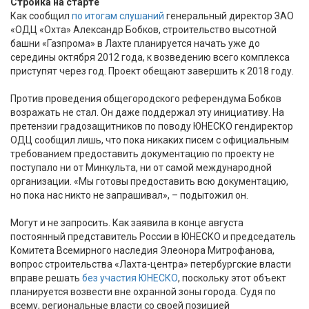
Стройка на старте
Как сообщил
по итогам слушаний
генеральный директор ЗАО
«ОДЦ «Охта» Александр Бобков, строительство высотной
башни «Газпрома» в Лахте планируется начать уже до
середины октября 2012 года, к возведению всего комплекса
приступят через год. Проект обещают завершить к 2018 году.
Против проведения общегородского референдума Бобков
возражать не стал. Он даже поддержал эту инициативу. На
претензии градозащитников по поводу ЮНЕСКО гендиректор
ОДЦ сообщил лишь, что пока никаких писем с официальным
требованием предоставить документацию по проекту не
поступало ни от Минкульта, ни от самой международной
организации. «Мы готовы предоставить всю документацию,
но пока нас никто не запрашивал», – подытожил он.
Могут и не запросить. Как заявила в конце августа
постоянный представитель России в ЮНЕСКО и председатель
Комитета Всемирного наследия Элеонора Митрофанова,
вопрос строительства «Лахта-центра» петербургские власти
вправе решать
без участия ЮНЕСКО
, поскольку этот объект
планируется возвести вне охранной зоны города. Судя по
всему, региональные власти со своей позицией