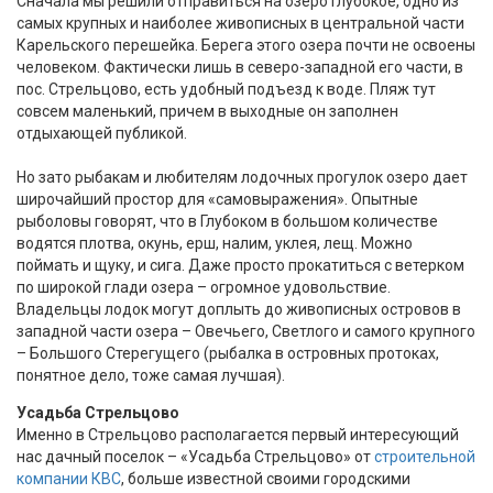
Сначала мы решили отправиться на озеро Глубокое, одно из
самых крупных и наиболее живописных в центральной части
Карельского перешейка. Берега этого озера почти не освоены
человеком. Фактически лишь в северо-западной его части, в
пос. Стрельцово, есть удобный подъезд к воде. Пляж тут
совсем маленький, причем в выходные он заполнен
отдыхающей публикой.
Но зато рыбакам и любителям лодочных прогулок озеро дает
широчайший простор для «самовыражения». Опытные
рыболовы говорят, что в Глубоком в большом количестве
водятся плотва, окунь, ерш, налим, уклея, лещ. Можно
поймать и щуку, и сига. Даже просто прокатиться с ветерком
по широкой глади озера – огромное удовольствие.
Владельцы лодок могут доплыть до живописных островов в
западной части озера – Овечьего, Светлого и самого крупного
– Большого Стерегущего (рыбалка в островных протоках,
понятное дело, тоже самая лучшая).
Усадьба Стрельцово
Именно в Стрельцово располагается первый интересующий
нас дачный поселок – «Усадьба Стрельцово» от
строительной
компании КВС
, больше известной своими городскими