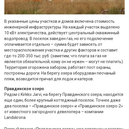
В указанные цены участков и домов включена стоимость
инженерной инфраструктуры. На каждый участок выделено
10 кВт электричества, действует центральный скважинный
водопровод. В поселок заведен газ, но его подключение
оплачивается отдельно – сумма будет зависеть от
месторасположения участка и других факторов и составит
где-то 200-350 тыс. руб. (заметим, что плата за газ не
является обязательной, кому он не нужен – могут не платить).
Территория огорожена забором, работает пост охраны,
построены дороги. На берегу озера оборудован песчаный
пляж, возводится причал для лодок и катеров.
Правдинское озеро
Рядом с Kirkko Jarvi, на берегу Правдинского озера, находится
еще один, более крупный коттеджный поселок. Точнее даже
два поселка – «Правдинское озеро» и «Правдинское озеро-2»
от известного загородного девелопера – компании
Landskrona.
Первый проект «Правдинское озеро» уже завершен и заселен.