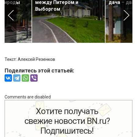
 природы
между Питером и
дача – два
Выборгом
Текст: Алексей Резенков
Поделитесь этой статьей:
Comments are disabled
Хотите получать
свежие новости BN.ru?
Подпишитесь!