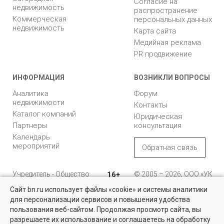
Согласие на
недвижимость
распространение
Коммерческая
персональных данных
недвижимость
Карта сайта
Медийная реклама
PR продвижение
ИНФОРМАЦИЯ
ВОЗНИКЛИ ВОПРОСЫ
Аналитика
Форум
недвижимости
Контакты
Каталог компаний
Юридическая
Партнеры
консультация
Календарь
мероприятий
Обратная связь
Учредитель - Общество
16+
© 2005 – 2026, ООО «УК
с ограниченной
«БН»
Сайт bn.ru использует файлы «cookie» и системы аналитики
ответственностью
"Управляющая
196105, Санкт-
для персонализации сервисов и повышения удобства
Квартиры на вторичном рынке
компания "Бюллетень
Петербург, пр. Юрия
пользования веб-сайтом. Продолжая просмотр сайта, вы
недвижимости"
Гагарина, 1
Более 10 тысяч квартир в Санкт-Петербурге и области от
разрешаете их использование и соглашаетесь на обработку
собственников и агентств недвижимости