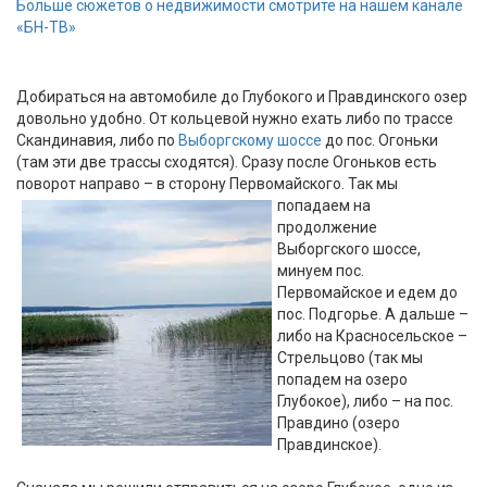
Больше сюжетов о недвижимости смотрите на нашем канале
«БН-ТВ»
Добираться на автомобиле до Глубокого и Правдинского озер
довольно удобно. От кольцевой нужно ехать либо по трассе
Скандинавия, либо по
Выборгскому шоссе
до пос. Огоньки
(там эти две трассы сходятся). Сразу после Огоньков есть
поворот направо – в сторону
Первомайского. Так мы
попадаем на
продолжение
Выборгского шоссе,
минуем пос.
Первомайское и едем до
пос. Подгорье. А дальше –
либо на Красносельское –
Стрельцово (так мы
попадем на озеро
Глубокое), либо – на пос.
Правдино (озеро
Правдинское).