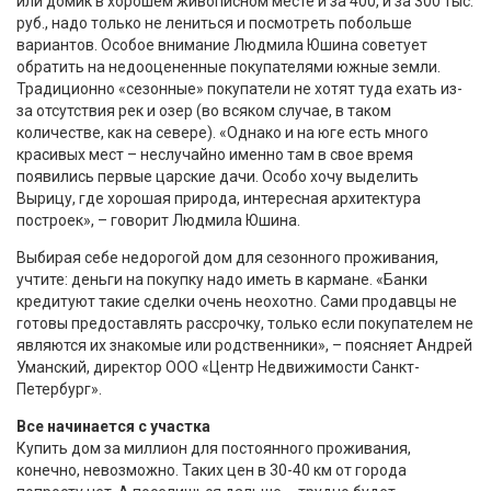
или домик в хорошем живописном месте и за 400, и за 300 тыс.
руб., надо только не лениться и посмотреть побольше
вариантов. Особое внимание Людмила Юшина советует
обратить на недооцененные покупателями южные земли.
Традиционно «сезонные» покупатели не хотят туда ехать из-
за отсутствия рек и озер (во всяком случае, в таком
количестве, как на севере). «Однако и на юге есть много
красивых мест – неслучайно именно там в свое время
появились первые царские дачи. Особо хочу выделить
Вырицу, где хорошая природа, интересная архитектура
построек», – говорит Людмила Юшина.
Выбирая себе недорогой дом для сезонного проживания,
учтите: деньги на покупку надо иметь в кармане. «Банки
кредитуют такие сделки очень неохотно. Сами продавцы не
готовы предоставлять рассрочку, только если покупателем не
являются их знакомые или родственники», – поясняет Андрей
Уманский, директор ООО «Центр Недвижимости Санкт-
Петербург».
Все начинается с участка
Купить дом за миллион для постоянного проживания,
конечно, невозможно. Таких цен в 30-40 км от города