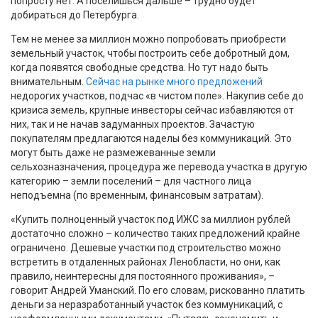
попросту нет. А поселишься дальше – трудно будет
добираться до Петербурга.
Тем не менее за миллион можно попробовать приобрести
земельный участок, чтобы построить себе добротный дом,
когда появятся свободные средства. Но тут надо быть
внимательным.
Сейчас на рынке много предложений
недорогих участков, подчас «в чистом поле». Накупив себе до
кризиса земель, крупные инвесторы сейчас избавляются от
них, так и не начав задуманных проектов. Зачастую
покупателям предлагаются наделы без коммуникаций. Это
могут быть даже не размежеванные земли
сельхозназначения, процедура же перевода участка в другую
категорию – земли поселений – для частного лица
неподъемна (по временным, финансовым затратам).
«Купить полноценный участок под ИЖС за миллион рублей
достаточно сложно – количество таких предложений крайне
ограничено. Дешевые участки под строительство можно
встретить в отдаленных районах Ленобласти, но они, как
правило, неинтересны для постоянного проживания», –
говорит Андрей Уманский. По его словам, рискованно платить
деньги за неразработанный участок без коммуникаций, с