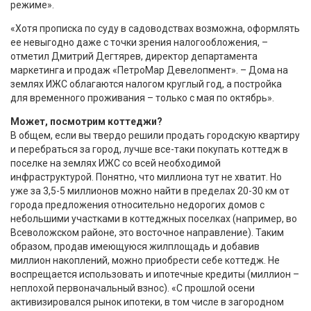
режиме».
«Хотя прописка по суду в садоводствах возможна, оформлять
ее невыгодно даже с точки зрения налогообложения, –
отметил Дмитрий Дегтярев, директор департамента
маркетинга и продаж «ПетроМар Девелопмент». – Дома на
землях ИЖС облагаются налогом круглый год, а постройка
для временного проживания – только с мая по октябрь».
Может, посмотрим коттеджи?
В общем, если вы твердо решили продать городскую квартиру
и перебраться за город, лучше все-таки покупать коттедж в
поселке на землях ИЖС со всей необходимой
инфраструктурой. Понятно, что миллиона тут не хватит. Но
уже за 3,5-5 миллионов можно найти в пределах 20-30 км от
города предложения относительно недорогих домов с
небольшими участками в коттеджных поселках (например, во
Всеволожском районе, это восточное направление). Таким
образом, продав имеющуюся жилплощадь и добавив
миллион накоплений, можно приобрести себе коттедж. Не
воспрещается использовать и ипотечные кредиты (миллион –
неплохой первоначальный взнос). «С прошлой осени
активизировался рынок ипотеки, в том числе в загородном