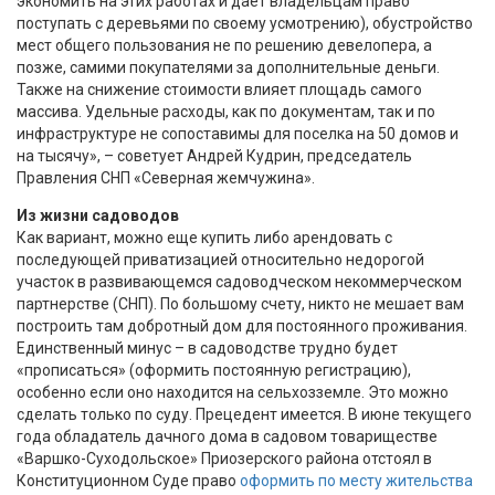
экономить на этих работах и дает владельцам право
поступать с деревьями по своему усмотрению), обустройство
мест общего пользования не по решению девелопера, а
позже, самими покупателями за дополнительные деньги.
Также на снижение стоимости влияет площадь самого
массива. Удельные расходы, как по документам, так и по
инфраструктуре не сопоставимы для поселка на 50 домов и
на тысячу», – советует Андрей Кудрин, председатель
Правления СНП «Северная жемчужина».
Из жизни садоводов
Как вариант, можно еще купить либо арендовать с
последующей приватизацией относительно недорогой
участок в развивающемся садоводческом некоммерческом
партнерстве (СНП). По большому счету, никто не мешает вам
построить там добротный дом для постоянного проживания.
Единственный минус – в садоводстве трудно будет
«прописаться» (оформить постоянную регистрацию),
особенно если оно находится на сельхозземле. Это можно
сделать только по суду. Прецедент имеется. В июне текущего
года обладатель дачного дома в садовом товариществе
«Варшко-Суходольское» Приозерского района отстоял в
Конституционном Суде право
оформить по месту жительства