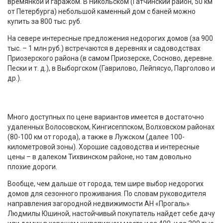
времянкой и гаражом. В Никольском (Гатчинский район, 50 км
от Петербурга) небольшой каменный дом с баней можно
купить за 800 тыс. руб.
На севере интересные предложения недорогих домов (за 900
тыс. – 1 млн руб.) встречаются в деревнях и садоводствах
Приозерского района (в самом Приозерске, Сосново, деревне.
Пески и т. д.), в Выборгском (Гаврилово, Лейпясуо, Парголово и
др.).
Много доступных по цене вариантов имеется в достаточно
удаленных Волосовском, Кингисеппском, Волховском районах
(80-100 км от города), а также в Лужском (далее 100-
километровой зоны). Хорошие садоводства и интересные
цены – в далеком Тихвинском районе, но там довольно
плохие дороги.
Вообще, чем дальше от города, тем шире выбор недорогих
домов для сезонного проживания. По словам руководителя
направления загородной недвижимости АН «Прогаль»
Людмилы Юшиной, настойчивый покупатель найдет себе дачу