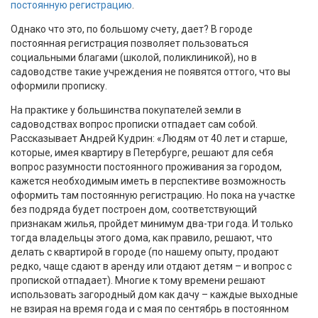
постоянную регистрацию
.
Однако что это, по большому счету, дает? В городе
постоянная регистрация позволяет пользоваться
социальными благами (школой, поликлиникой), но в
садоводстве такие учреждения не появятся оттого, что вы
оформили прописку.
На практике у большинства покупателей земли в
садоводствах вопрос прописки отпадает сам собой.
Рассказывает Андрей Кудрин: «Людям от 40 лет и старше,
которые, имея квартиру в Петербурге, решают для себя
вопрос разумности постоянного проживания за городом,
кажется необходимым иметь в перспективе возможность
оформить там постоянную регистрацию. Но пока на участке
без подряда будет построен дом, соответствующий
признакам жилья, пройдет минимум два-три года. И только
тогда владельцы этого дома, как правило, решают, что
делать с квартирой в городе (по нашему опыту, продают
редко, чаще сдают в аренду или отдают детям – и вопрос с
пропиской отпадает). Многие к тому времени решают
использовать загородный дом как дачу – каждые выходные
не взирая на время года и с мая по сентябрь в постоянном