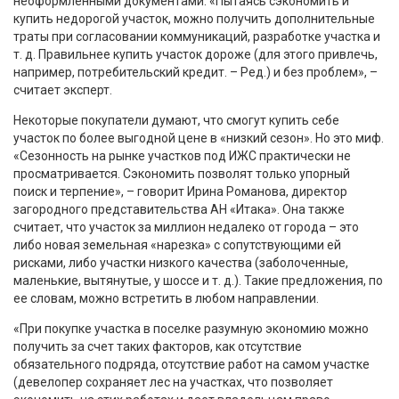
неоформленными документами. «Пытаясь сэкономить и
купить недорогой участок, можно получить дополнительные
траты при согласовании коммуникаций, разработке участка и
т. д. Правильнее купить участок дороже (для этого привлечь,
например, потребительский кредит. – Ред.) и без проблем», –
считает эксперт.
Некоторые покупатели думают, что смогут купить себе
участок по более выгодной цене в «низкий сезон». Но это миф.
«Сезонность на рынке участков под ИЖС практически не
просматривается. Сэкономить позволят только упорный
поиск и терпение», – говорит Ирина Романова, директор
загородного представительства АН «Итака». Она также
считает, что участок за миллион недалеко от города – это
либо новая земельная «нарезка» с сопутствующими ей
рисками, либо участки низкого качества (заболоченные,
маленькие, вытянутые, у шоссе и т. д.). Такие предложения, по
ее словам, можно встретить в любом направлении.
«При покупке участка в поселке разумную экономию можно
получить за счет таких факторов, как отсутствие
обязательного подряда, отсутствие работ на самом участке
(девелопер сохраняет лес на участках, что позволяет