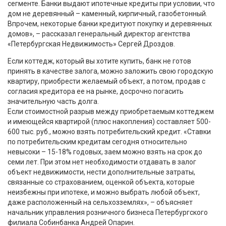
сегменте. Банки выдают ипотечные кредиты при условии, что
дом не деревянный – каменный, кирпичный, газобетонный.
Впрочем, некоторые банки кредитуют покупку и деревянных
домов», – рассказал генеральный директор агентства
«Петербургская Недвижимость» Сергей Дроздов.
Если коттедж, который вы хотите купить, банк не готов
принять в качестве залога, можно заложить свою городскую
квартиру, приобрести желаемый объект, а потом, продав с
согласия кредитора ее на рынке, досрочно погасить
значительную часть долга.
Если стоимостной разрыв между приобретаемым коттеджем
и имеющейся квартирой (плюс накопления) составляет 500-
600 тыс. руб., можно взять потребительский кредит. «Ставки
по потребительским кредитам сегодня относительно
невысоки – 15-18% годовых, заем можно взять на срок до
семи лет. При этом нет необходимости отдавать в залог
объект недвижимости, нести дополнительные затраты,
связанные со страхованием, оценкой объекта, которые
неизбежны при ипотеке, и можно выбрать любой объект,
даже расположенный на сельхозземлях», – объясняет
начальник управления розничного бизнеса Петербургского
филиала Собинбанка Андрей Опарин.