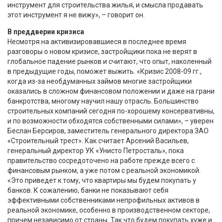
инструмент для строительства жилья, и смысла продавать
этот инструмент я не вижу», – говорит он.
В преддверии кризиса
Несмотря на активизировавшиеся в последнее время
разговоры о новом кризисе, застройщики пока не верят в
глобальное падение рынков и считают, что опыт, наколенный
в предыдущие годы, поможет выжить. «Кризис 2008-09 гг.,
когда из-за необдуманных займов многие застройщики
оказались в сложном финансовом положении и даже на грани
банкротства, многому научил нашу отрасль. Большинство
строительных компаний сегодня по-хорошему консервативны,
и по возможности обходятся собственными силами», – уверен
Беслан Берсиров, заместитель генерального директора ЗАО
«Строительный трест». Как считает Арсений Васильев,
генеральный директор УК «Унисто Петросталь», пока
правительство сосредоточено на работе прежде всего с
финансовым рынком, а уже потом с реальной экономикой.
«Это приведет к тому, что квартиры мы будем покупать у
банков. К сожалению, банки не показывают себя
эффективными собственниками непрофильных активов в
реальной экономике, особенно в производственном секторе,
причем независимо от страны. Так что будем покупать хуже и