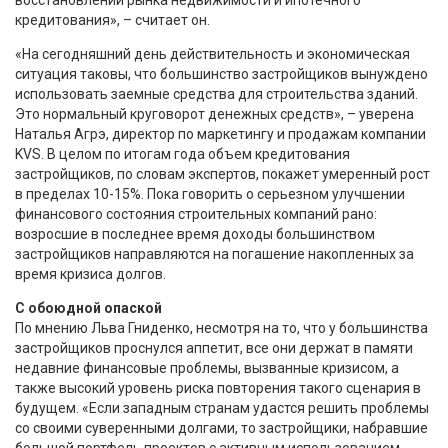
кредитования», – считает он.
«На сегодняшний день действительность и экономическая
ситуация таковы, что большинство застройщиков вынуждено
использовать заемные средства для строительства зданий.
Это нормальный круговорот денежных средств», – уверена
Наталья Агрэ, директор по маркетингу и продажам компании
KVS. В целом по итогам года объем кредитования
застройщиков, по словам экспертов, покажет умеренный рост
в пределах 10-15%. Пока говорить о серьезном улучшении
финансового состояния строительных компаний рано:
возросшие в последнее время доходы большинством
застройщиков направляются на погашение накопленных за
время кризиса долгов.
С обоюдной опаской
По мнению Льва Гниденко, несмотря на то, что у большинства
застройщиков проснулся аппетит, все они держат в памяти
недавние финансовые проблемы, вызванные кризисом, а
также высокий уровень риска повторения такого сценария в
будущем. «Если западным странам удастся решить проблемы
со своими суверенными долгами, то застройщики, набравшие
большой портфель проектов с активным использованием