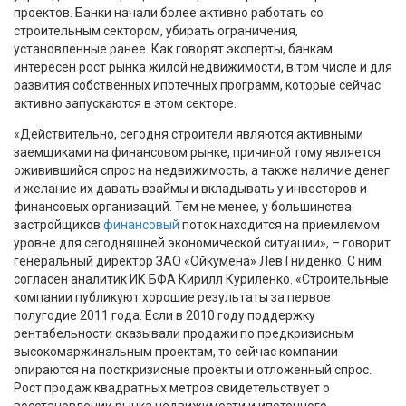
проектов. Банки начали более активно работать со
строительным сектором, убирать ограничения,
установленные ранее. Как говорят эксперты, банкам
интересен рост рынка жилой недвижимости, в том числе и для
развития собственных ипотечных программ, которые сейчас
активно запускаются в этом секторе.
«Действительно, сегодня строители являются активными
заемщиками на финансовом рынке, причиной тому является
оживившийся спрос на недвижимость, а также наличие денег
и желание их давать взаймы и вкладывать у инвесторов и
финансовых организаций. Тем не менее, у большинства
застройщиков
финансовый
поток находится на приемлемом
уровне для сегодняшней экономической ситуации», – говорит
генеральный директор ЗАО «Ойкумена» Лев Гниденко. С ним
согласен аналитик ИК БФА Кирилл Куриленко. «Строительные
компании публикуют хорошие результаты за первое
полугодие 2011 года. Если в 2010 году поддержку
рентабельности оказывали продажи по предкризисным
высокомаржинальным проектам, то сейчас компании
опираются на посткризисные проекты и отложенный спрос.
Рост продаж квадратных метров свидетельствует о
восстановлении рынка недвижимости и ипотечного