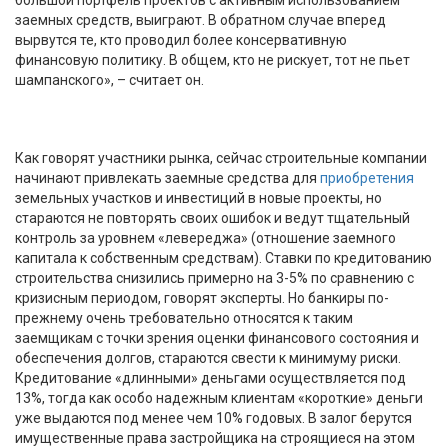
заемных средств, выиграют. В обратном случае вперед
вырвутся те, кто проводил более консервативную
финансовую политику. В общем, кто не рискует, тот не пьет
шампанского», – считает он.
Как говорят участники рынка, сейчас строительные компании
начинают привлекать заемные средства для
приобретения
земельных участков и инвестиций в новые проекты, но
стараются не повторять своих ошибок и ведут тщательный
контроль за уровнем «левереджа» (отношение заемного
капитала к собственным средствам). Ставки по кредитованию
строительства снизились примерно на 3-5% по сравнению с
кризисным периодом, говорят эксперты. Но банкиры по-
прежнему очень требовательно относятся к таким
заемщикам с точки зрения оценки финансового состояния и
обеспечения долгов, стараются свести к минимуму риски.
Кредитование «длинными» деньгами осуществляется под
13%, тогда как особо надежным клиентам «короткие» деньги
уже выдаются под менее чем 10% годовых. В залог берутся
имущественные права застройщика на строящиеся на этом