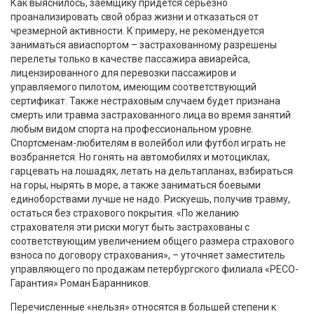
Как выяснилось, заемщику придется серьезно
проанализировать свой образ жизни и отказаться от
чрезмерной активности. К примеру, не рекомендуется
заниматься авиаспортом – застрахованному разрешены
перелеты только в качестве пассажира авиарейса,
лицензированного для перевозки пассажиров и
управляемого пилотом, имеющим соответствующий
сертификат. Также нестраховым случаем будет признана
смерть или травма застрахованного лица во время занятий
любым видом спорта на профессиональном уровне.
Спортсменам-любителям в волейбол или футбол играть не
возбраняется. Но гонять на автомобилях и мотоциклах,
гарцевать на лошадях, летать на дельтапланах, взбираться
на горы, нырять в море, а также заниматься боевыми
единоборствами лучше не надо. Рискуешь, получив травму,
остаться без страхового покрытия. «По желанию
страхователя эти риски могут быть застрахованы с
соответствующим увеличением общего размера страхового
взноса по договору страхования», – уточняет заместитель
управляющего по продажам петербургского филиала «РЕСО-
Гарантия» Роман Баранников.
Перечисленные «нельзя» относятся в большей степени к