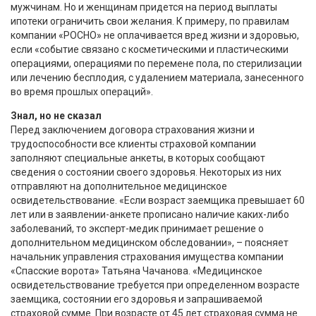
мужчинам. Но и женщинам придется на период выплаты
ипотеки ограничить свои желания. К примеру, по правилам
компании «РОСНО» не оплачивается вред жизни и здоровью,
если «событие связано с косметическими и пластическими
операциями, операциями по перемене пола, по стерилизации
или лечению бесплодия, с удалением материала, занесенного
во время прошлых операций».
Знал, но не сказал
Перед заключением договора страхования жизни и
трудоспособности все клиенты страховой компании
заполняют специальные анкеты, в которых сообщают
сведения о состоянии своего здоровья. Некоторых из них
отправляют на дополнительное медицинское
освидетельствование. «Если возраст заемщика превышает 60
лет или в заявлении-анкете прописано наличие каких-либо
заболеваний, то эксперт-медик принимает решение о
дополнительном медицинском обследовании», – поясняет
начальник управления страхования имущества компании
«Спасские ворота» Татьяна Чачанова. «Медицинское
освидетельствование требуется при определенном возрасте
заемщика, состоянии его здоровья и запрашиваемой
страховой сумме. При возрасте от 45 лет страховая сумма не