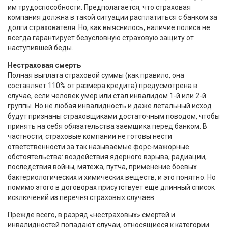
им трудоспособности. Предполагается, что страховая
компания должна в такой ситуации расплатиться с банком за
долги страхователя. Но, как выяснилось, наличие полиса не
всегда гарантирует безусловную страховую защиту от
наступившей беды.
Нестраховая смерть
Полная выплата страховой суммы (как правило, она
составляет 110% от размера кредита) предусмотрена в
случае, если человек умер или стал инвалидом 1-й или 2-й
группы. Но не любая инвалидность и даже летальный исход
будут признаны страховщиками достаточным поводом, чтобы
принять на себя обязательства заемщика перед банком. В
частности, страховые компании не готовы нести
ответственности за так называемые форс-мажорные
обстоятельства: воздействия ядерного взрыва, радиации,
последствия войны, мятежа, путча, применение боевых
бактериологических и химических веществ, и это понятно. Но
помимо этого в договорах присутствует еще длинный список
исключений из перечня страховых случаев.
Прежде всего, в разряд «нестраховых» смертей и
инвалидностей попадают случаи, относящиеся к категории