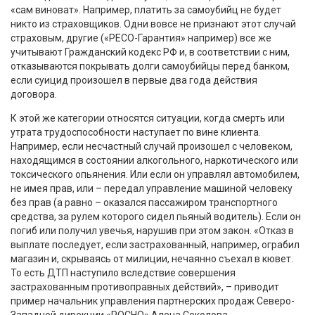
«сам виноват». Например, платить за самоубийц не будет
никто из страховщиков. Одни вовсе не признают этот случай
страховым, другие («РЕСО-Гарантия» например) все же
учитывают Гражданский кодекс РФ и, в соответствии с ним,
отказываются покрывать долги самоубийцы перед банком,
если суицид произошел в первые два года действия
договора.
К этой же категории относятся ситуации, когда смерть или
утрата трудоспособности наступает по вине клиента.
Например, если несчастный случай произошел с человеком,
находящимся в состоянии алкогольного, наркотического или
токсического опьянения. Или если он управлял автомобилем,
не имея прав, или – передал управление машиной человеку
без прав (а равно – оказался пассажиром транспортного
средства, за рулем которого сидел пьяный водитель). Если он
погиб или получил увечья, нарушив при этом закон. «Отказ в
выплате последует, если застрахованный, например, ограбил
магазин и, скрываясь от милиции, нечаянно съехал в кювет.
То есть ДТП наступило вследствие совершения
застрахованным противоправных действий», – приводит
пример начальник управления партнерских продаж Северо-
Западной дирекции «РОСНО» Алена Соколова.