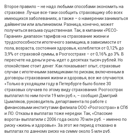
Второе правило – не надо любыми способами экономить на
страховке. Лучше все-таки сообщить страховщику обо всех
имеющихся заболеваниях, а также – о намерении заниматься
дайвингом или альпинизмом. Разница, конечно, может
получиться весьма существенная. Так, в кмпании «РЕСО-
Гарания» диапазон тарифов на страхование жизни и
трудоспособности ипотечного заемщика, в зависимости от
пола, возраста, состояния здоровья, колеблется от 0,12% до
3,9% от страховой суммы, в Росгосстрахе – от 0,16% до 3%. В
пересчете на деньги речь идет о десятках тысяч рублей. Но
спокойствие стоит денег. Как показывает опыт, страховые
случаи с ипотечными заемщиками по рискам, включенным в
договоры страхования жизни и здоровья, все же случаются.
«Только в уходящем году в Петербурге было более 30
страховых случаев по этому виду страхования. Росгосстрах
выплатил по ним почти 19 млн руб.», – сообщил Дмитрий
Цымляков, руководитель департамента по работе с
финансовыми институтами филиала ООО «Росгосстрах» в СПб
и ЛО. Отказы в выплатах тоже нередки. Так, «Спасские
ворота» выплатили с 2006 года около 70 млн руб. – именно по
риску «жизнь и здоровье». За этот же период отказано в
выплатах по данному риску на сумму около 5 млн руб.