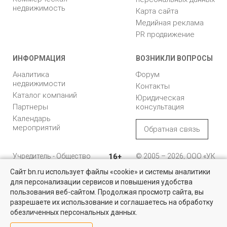
недвижимость
Карта сайта
Медийная реклама
PR продвижение
ИНФОРМАЦИЯ
ВОЗНИКЛИ ВОПРОСЫ
Аналитика
Форум
недвижимости
Контакты
Каталог компаний
Юридическая
Партнеры
консультация
Календарь
мероприятий
Обратная связь
Учредитель - Общество
16+
© 2005 – 2026, ООО «УК
с ограниченной
«БН»
Сайт bn.ru использует файлы «cookie» и системы аналитики
ответственностью
"Управляющая
196105, Санкт-
для персонализации сервисов и повышения удобства
компания "Бюллетень
Петербург, пр. Юрия
пользования веб-сайтом. Продолжая просмотр сайта, вы
недвижимости"
Гагарина, 1
разрешаете их использование и соглашаетесь на обработку
обезличенных персональных данных.
8 (812) 331-93-56