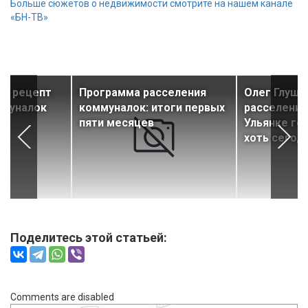
Больше сюжетов о недвижимости смотрите на нашем канале
«БН-ТВ»
ал рецепт
Программа расселения
Олег Глуще
ммуналок
коммуналок: итоги первых
расселению
пяти месяцев
Ульянке го
хоть сегод
Поделитесь этой статьей:
Comments are disabled