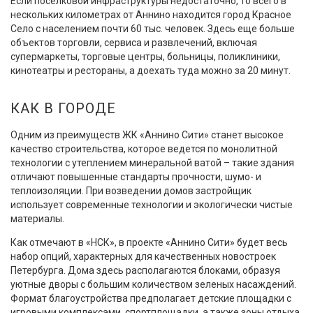
Если поселковой инфраструктуры недостаточно, то всего в
нескольких километрах от Аннино находится город Красное
Село с населением почти 60 тыс. человек. Здесь еще больше
объектов торговли, сервиса и развлечений, включая
супермаркеты, торговые центры, больницы, поликлиники,
кинотеатры и рестораны, а доехать туда можно за 20 минут.
КАК В ГОРОДЕ
Одним из преимуществ ЖК «Аннино Сити» станет высокое
качество строительства, которое ведется по монолитной
технологии с утеплением минеральной ватой – такие здания
отличают повышенные стандарты прочности, шумо- и
теплоизоляции. При возведении домов застройщик
использует современные технологии и экологически чистые
материалы.
Как отмечают в «НСК», в проекте «Аннино Сити» будет весь
набор опций, характерных для качественных новостроек
Петербурга. Дома здесь располагаются блоками, образуя
уютные дворы с большим количеством зеленых насаждений.
Формат благоустройства предполагает детские площадки с
игровыми комплексами, спортплощадки, а также зоны отдыха