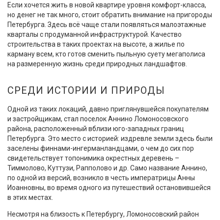
Если хочется жить в новой квартире уровня комфорт-класса,
но денег не так много, стоит обратить внимание на пригороды
Петербурга. Здесь всё чаще стали появляться малоэтажные
кварталы с продуманной инфраструктурой. Качество
строительства в таких проектах на высоте, а жилье по
карману всем, кто готов сменить пыльную суету мегаполиса
на размеренную жизнь среди природных ландшафтов.
СРЕДИ ИСТОРИИ И ПРИРОДЫ
Одной из таких локаций, давно приглянувшейся покупателям
и застройщикам, стал поселок Аннино Ломоносовского
района, расположенный вблизи юго-западных границ
Петербурга. Это место с историей: издревле земли здесь были
заселены финнами-ингерманландцами, о чем до сих пор
свидетельствует топонимика окрестных деревень –
Тиммолово, Куттузи, Рапполово и др. Само название Аннино,
по одной из версий, возникло в честь императрицы Анны
Иоанновны, во время одного из путешествий остановившейся
в этих местах.
Несмотря на близость к Петербургу, Ломоносовский район