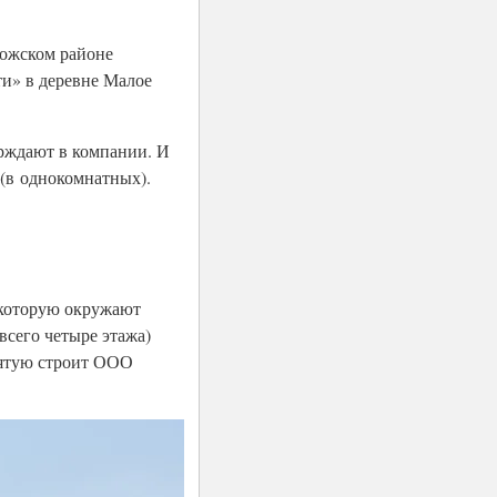
ложском районе
и» в деревне Малое
ерждают в компании. И
. (в однокомнатных).
, которую окружают
всего четыре этажа)
пятую строит ООО