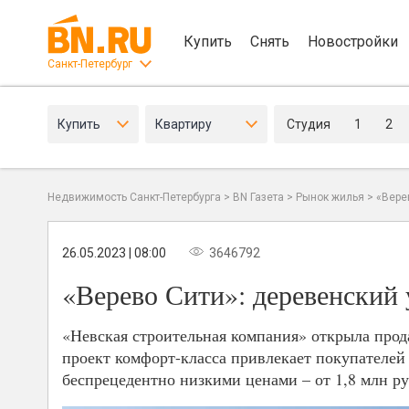
Купить
Снять
Новостройки
Санкт-Петербург
Купить
Квартиру
Студия
1
2
Недвижимость Санкт-Петербурга
>
BN Газета
>
Рынок жилья
>
«Вере
26.05.2023 | 08:00
3646792
«Верево Сити»: деревенский
«Невская строительная компания» открыла про
проект комфорт-класса привлекает покупателей
беспрецедентно низкими ценами – от 1,8 млн руб