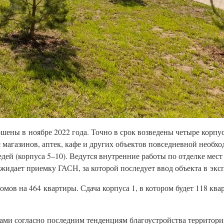
ены в ноябре 2022 года. Точно в срок возведены четыре корпу
 магазинов, аптек, кафе и других объектов повседневной необхо
едей (корпуса 5–10). Ведутся внутренние работы по отделке мест
жидает приемку ГАСН, за которой последует ввод объекта в экс
домов на 464 квартиры. Сдача корпуса 1, в котором будет 118 кв
ми согласно последним тенденциям благоустройства территори