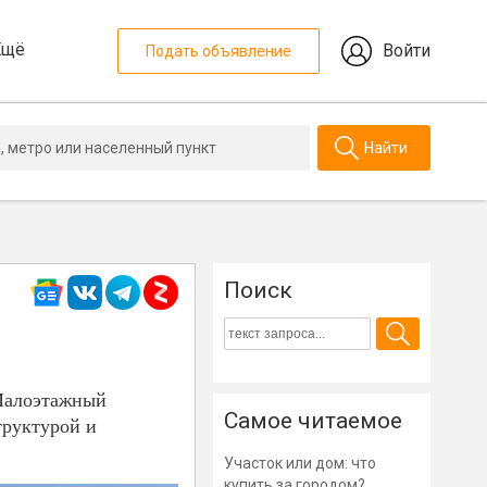
Ещё
Войти
Подать объявление
Найти
Поиск
 Малоэтажный
Самое читаемое
труктурой и
Участок или дом: что
купить за городом?