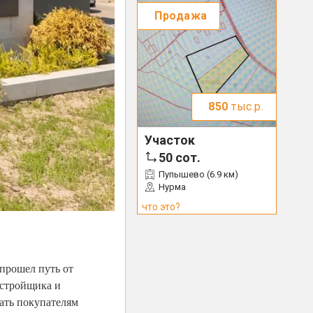
Продажа
850
тыс.р.
Участок
50
сот.
Пупышево (6.9 км)
Нурма
что это?
 прошел путь от
астройщика и
лать покупателям