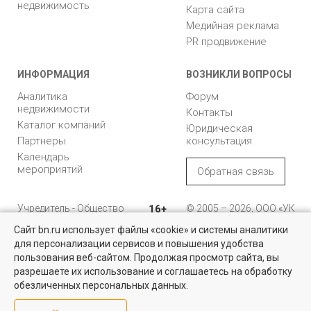
недвижимость
Карта сайта
Медийная реклама
PR продвижение
ИНФОРМАЦИЯ
ВОЗНИКЛИ ВОПРОСЫ
Аналитика
Форум
недвижимости
Контакты
Каталог компаний
Юридическая
Партнеры
консультация
Календарь
мероприятий
Обратная связь
Учредитель - Общество
16+
© 2005 – 2026, ООО «УК
с ограниченной
«БН»
Сайт bn.ru использует файлы «cookie» и системы аналитики
ответственностью
"Управляющая
196105, Санкт-
для персонализации сервисов и повышения удобства
Коммерческая недвижимость
компания "Бюллетень
Петербург, пр. Юрия
пользования веб-сайтом. Продолжая просмотр сайта, вы
недвижимости"
Гагарина, 1
Проверенные объекты под различные цели в Санкт-Петербурге и
разрешаете их использование и соглашаетесь на обработку
Ленинградской области
обезличенных персональных данных.
8 (812) 331-93-56
Посмотреть