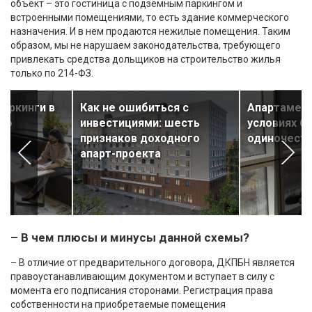
объект – это гостиница с подземным паркингом и
встроенными помещениями, то есть здание коммерческого
назначения. И в нем продаются нежилые помещения. Таким
образом, мы не нарушаем законодательства, требующего
привлекать средства дольщиков на строительство жилья
только по 214-ФЗ.
воркинги в
Как не ошибиться с
Апартамент
ово
инвестициями: шесть
условиях б
признаков доходного
одиночест
апарт-проекта
– В чем плюсы и минусы данной схемы?
– В отличие от предварительного договора, ДКПБН является
правоустанавливающим документом и вступает в силу с
момента его подписания сторонами. Регистрация права
собственности на приобретаемые помещения