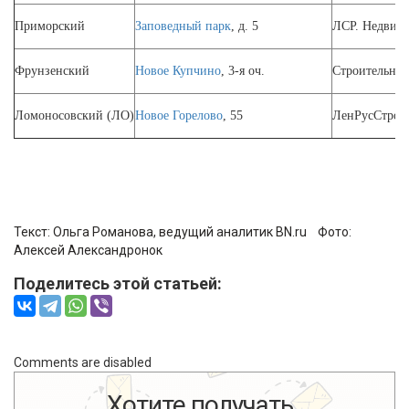
Приморский
Заповедный парк
, д. 5
ЛСР. Недвижи
Фрунзенский
Новое Купчино
, 3-я оч.
Строительный
Ломоносовский (ЛО)
Новое Горелово
, 55
ЛенРусСтрой
Текст: Ольга Романова, ведущий аналитик BN.ru Фото:
Алексей Александронок
Поделитесь этой статьей:
Comments are disabled
Хотите получать