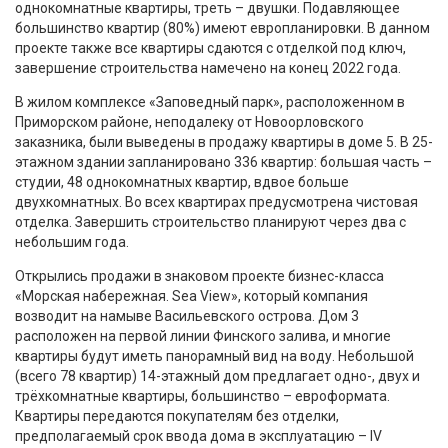
однокомнатные квартиры, треть – двушки. Подавляющее
большинство квартир (80%) имеют европланировки. В данном
проекте также все квартиры сдаются с отделкой под ключ,
завершение строительства намечено на конец 2022 года.
В жилом комплексе «Заповедный парк», расположенном в
Приморском районе, неподалеку от Новоорловского
заказника, были выведены в продажу квартиры в доме 5. В 25-
этажном здании запланировано 336 квартир: большая часть –
студии, 48 однокомнатных квартир, вдвое больше
двухкомнатных. Во всех квартирах предусмотрена чистовая
отделка. Завершить строительство планируют через два с
небольшим года.
Открылись продажи в знаковом проекте бизнес-класса
«Морская набережная. Sea View», который компания
возводит на намыве Васильевского острова. Дом 3
расположен на первой линии Финского залива, и многие
квартиры будут иметь панорамный вид на воду. Небольшой
(всего 78 квартир) 14-этажный дом предлагает одно-, двух и
трёхкомнатные квартиры, большинство – евроформата.
Квартиры передаются покупателям без отделки,
предполагаемый срок ввода дома в эксплуатацию – IV