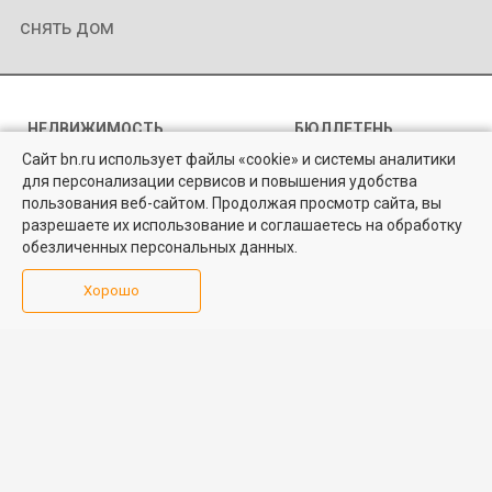
снять дом
НЕДВИЖИМОСТЬ
БЮЛЛЕТЕНЬ
НЕДВИЖИМОСТИ
Сайт bn.ru использует файлы «cookie» и системы аналитики
Продажа квартир
Правила перепечатки
для персонализации сервисов и повышения удобства
Найти квартиру - это просто!
Продажа комнат
пользования веб-сайтом. Продолжая просмотр сайта, вы
Политика
Аренда квартир
Выбирайте среди 14 тысяч проверенных вариантов на вторичом
конфиденциальности
разрешаете их использование и соглашаетесь на обработку
рынке жилья на портале BN.ru
Аренда комнат
BN.ru
обезличенных персональных данных.
Элитная
Пользовательское
недвижимость
Посмотреть объявления
соглашение
Хорошо
Загородная
Согласие на
недвижимость
распространение
Коммерческая
персональных данных
недвижимость
Карта сайта
Медийная реклама
PR продвижение
ИНФОРМАЦИЯ
ВОЗНИКЛИ ВОПРОСЫ