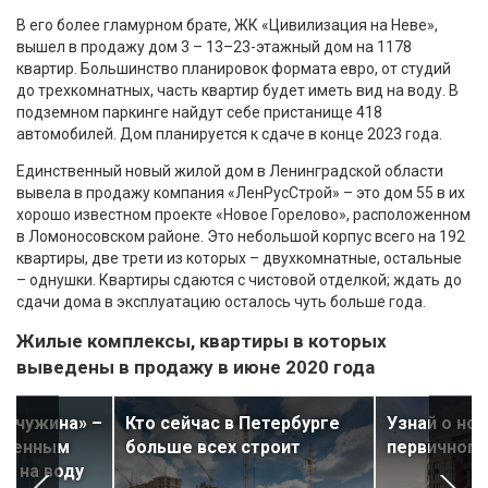
В его более гламурном брате, ЖК «Цивилизация на Неве»,
вышел в продажу дом 3 – 13–23-этажный дом на 1178
квартир. Большинство планировок формата евро, от студий
до трехкомнатных, часть квартир будет иметь вид на воду. В
подземном паркинге найдут себе пристанище 418
автомобилей. Дом планируется к сдаче в конце 2023 года.
Единственный новый жилой дом в Ленинградской области
вывела в продажу компания «ЛенРусСтрой» – это дом 55 в их
хорошо известном проекте «Новое Горелово», расположенном
в Ломоносовском районе. Это небольшой корпус всего на 192
квартиры, две трети из которых – двухкомнатные, остальные
– однушки. Квартиры сдаются с чистовой отделкой; ждать до
сдачи дома в эксплуатацию осталось чуть больше года.
Жилые комплексы, квартиры в которых
выведены в продажу в июне 2020 года
емчужина» –
Кто сейчас в Петербурге
Узнай о но
ственным
больше всех строит
первичного
и на воду