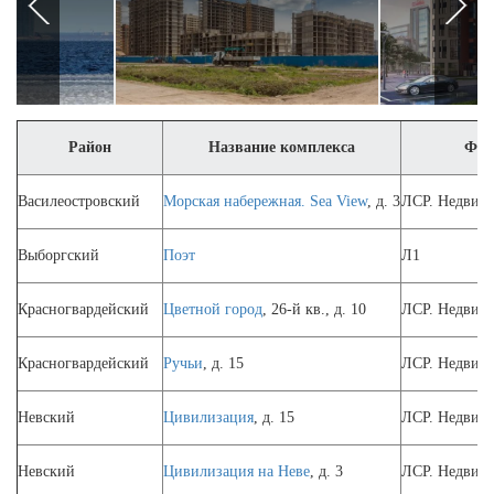
Район
Название комплекса
Фир
Василеостровский
Морская набережная. Sea View
, д. 3
ЛСР. Недвижи
Выборгский
Поэт
Л1
Красногвардейский
Цветной город
, 26-й кв., д. 10
ЛСР. Недвижи
Красногвардейский
Ручьи
, д. 15
ЛСР. Недвижи
Невский
Цивилизация
, д. 15
ЛСР. Недвижи
Невский
Цивилизация на Неве
, д. 3
ЛСР. Недвижи