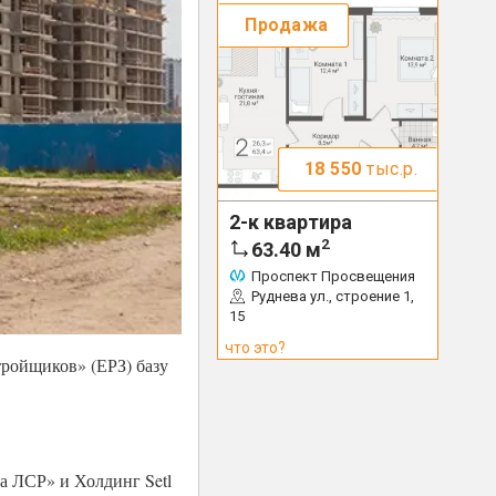
Продажа
18 550
тыс.р.
2-к квартира
2
63.40
м
Проспект Просвещения
Руднева ул., строение 1,
15
что это?
тройщиков» (ЕРЗ) базу
па ЛСР» и Холдинг Setl