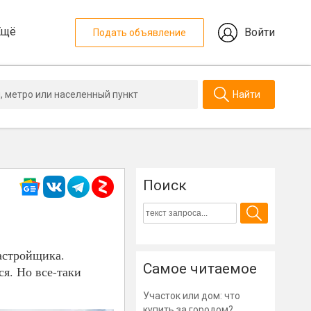
Ещё
Войти
Подать объявление
Найти
Поиск
астройщика.
Самое читаемое
ся. Но все-таки
Участок или дом: что
купить за городом?