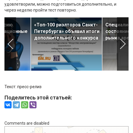
удовлетворили, можно подготовиться дополнительно, и
через неделю пройти тест повторно.
ессию
«Топ-100 риэлторов Санкт-
Специалис
рмационные
Петербурга» объявил итоги
состояние 
дополнительного конкурса
рынка аре
Текст: пресс-релиз
Поделитесь этой статьей:
Comments are disabled