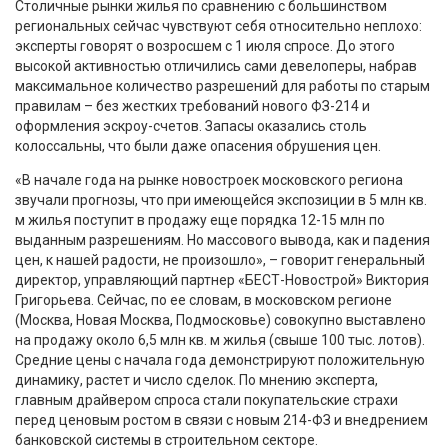
Столичные рынки жилья по сравнению с большинством
региональных сейчас чувствуют себя относительно неплохо:
эксперты говорят о возросшем с 1 июля спросе. До этого
высокой активностью отличились сами девелоперы, набрав
максимальное количество разрешений для работы по старым
правилам – без жестких требований нового ФЗ-214 и
оформления эскроу-счетов. Запасы оказались столь
колоссальны, что были даже опасения обрушения цен.
«В начале года на рынке новостроек московского региона
звучали прогнозы, что при имеющейся экспозиции в 5 млн кв.
м жилья поступит в продажу еще порядка 12-15 млн по
выданным разрешениям. Но массового вывода, как и падения
цен, к нашей радости, не произошло», – говорит генеральный
директор, управляющий партнер «БЕСТ-Новострой» Виктория
Григорьева. Сейчас, по ее словам, в московском регионе
(Москва, Новая Москва, Подмосковье) совокупно выставлено
на продажу около 6,5 млн кв. м жилья (свыше 100 тыс. лотов).
Средние цены с начала года демонстрируют положительную
динамику, растет и число сделок. По мнению эксперта,
главным драйвером спроса стали покупательские страхи
перед ценовым ростом в связи с новым 214-ФЗ и внедрением
банковской системы в строительном секторе.