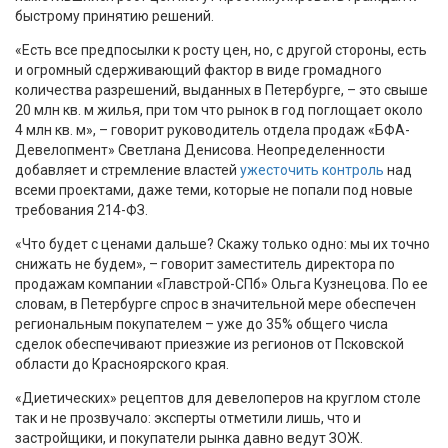
быстрому принятию решений.
«Есть все предпосылки к росту цен, но, с другой стороны, есть
и огромный сдерживающий фактор в виде громадного
количества разрешений, выданных в Петербурге, – это свыше
20 млн кв. м жилья, при том что рынок в год поглощает около
4 млн кв. м», – говорит руководитель отдела продаж «БФА-
Девелопмент» Светлана Денисова. Неопределенности
добавляет и стремление властей
ужесточить контроль
над
всеми проектами, даже теми, которые не попали под новые
требования 214-ФЗ.
«Что будет с ценами дальше? Скажу только одно: мы их точно
снижать не будем», – говорит заместитель директора по
продажам компании «Главстрой-СПб» Ольга Кузнецова. По ее
словам, в Петербурге спрос в значительной мере обеспечен
региональным покупателем – уже до 35% общего числа
сделок обеспечивают приезжие из регионов от Псковской
области до Красноярского края.
«Диетических» рецептов для девелоперов на круглом столе
так и не прозвучало: эксперты отметили лишь, что и
застройщики, и покупатели рынка давно ведут ЗОЖ.