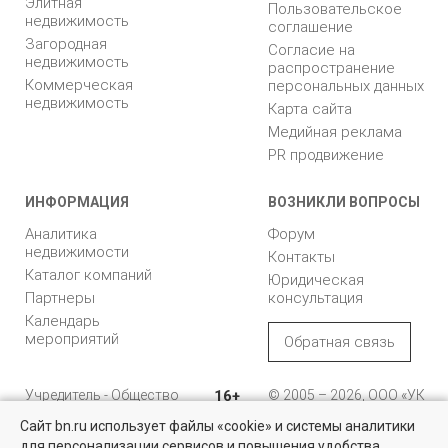
Элитная
Пользовательское
недвижимость
соглашение
Загородная
Согласие на
недвижимость
распространение
Коммерческая
персональных данных
недвижимость
Карта сайта
Медийная реклама
PR продвижение
ИНФОРМАЦИЯ
ВОЗНИКЛИ ВОПРОСЫ
Аналитика
Форум
недвижимости
Контакты
Каталог компаний
Юридическая
Партнеры
консультация
Календарь
мероприятий
Обратная связь
Учредитель - Общество
16+
© 2005 – 2026, ООО «УК
с ограниченной
«БН»
Сайт bn.ru использует файлы «cookie» и системы аналитики
ответственностью
"Управляющая
196105, Санкт-
для персонализации сервисов и повышения удобства