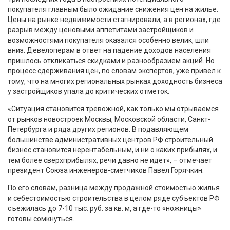
покупателя главным было ожидание снижения цен на жилье.
Цены на рынке недвижимости стагнировали, а в регионах, где
разрыв между ценовыми аппетитами застройщиков и
возможностями покупателя оказался особенно велик, шли
вниз. Девелоперам в ответ на падение доходов населения
пришлось откликаться скидками и разнообразием акций. Но
процесс сдерживания цен, по словам экспертов, уже привел к
тому, что на многих региональных рынках доходность бизнеса
у застройщиков упала до критических отметок.
«Ситуация становится тревожной, как только мы отрываемся
от рынков новостроек Москвы, Московской области, Санкт-
Петербурга и ряда других регионов. В подавляющем
большинстве административных центров РФ строительный
бизнес становится нерентабельным, и ни о каких прибылях, и
тем более сверхприбылях, речи давно не идет», – отмечает
президент Союза инженеров-сметчиков Павел Горячкин.
По его словам, разница между продажной стоимостью жилья
и себестоимостью строительства в целом ряде субъектов РФ
съежилась до 7-10 тыс. руб. за кв. м, а где-то «ножницы»
готовы сомкнуться.