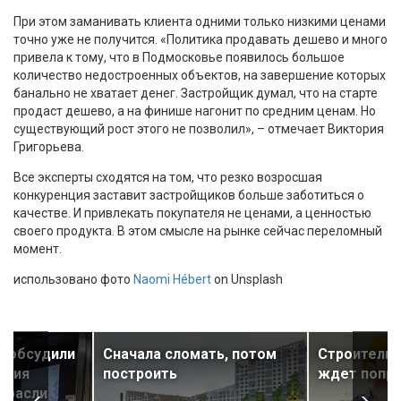
При этом заманивать клиента одними только низкими ценами
точно уже не получится. «Политика продавать дешево и много
привела к тому, что в Подмосковье появилось большое
количество недостроенных объектов, на завершение которых
банально не хватает денег. Застройщик думал, что на старте
продаст дешево, а на финише нагонит по средним ценам. Но
существующий рост этого не позволил», – отмечает Виктория
Григорьева.
Все эксперты сходятся на том, что резко возросшая
конкуренция заставит застройщиков больше заботиться о
качестве. И привлекать покупателя не ценами, а ценностью
своего продукта. В этом смысле на рынке сейчас переломный
момент.
использовано фото
Naomi Hébert
on Unsplash
 обсудили
Сначала сломать, потом
Строительн
ития
построить
ждет попр
трасли