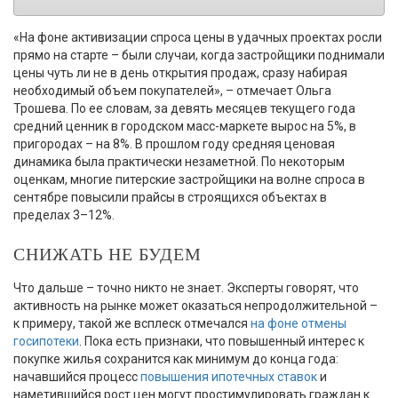
«На фоне активизации спроса цены в удачных проектах росли
прямо на старте – были случаи, когда застройщики поднимали
цены чуть ли не в день открытия продаж, сразу набирая
необходимый объем покупателей», – отмечает Ольга
Трошева. По ее словам, за девять месяцев текущего года
средний ценник в городском масс-маркете вырос на 5%, в
пригородах – на 8%. В прошлом году средняя ценовая
динамика была практически незаметной. По некоторым
оценкам, многие питерские застройщики на волне спроса в
сентябре повысили прайсы в строящихся объектах в
пределах 3–12%.
СНИЖАТЬ НЕ БУДЕМ
Что дальше – точно никто не знает. Эксперты говорят, что
активность на рынке может оказаться непродолжительной –
к примеру, такой же всплеск отмечался
на фоне отмены
госипотеки
. Пока есть признаки, что повышенный интерес к
покупке жилья сохранится как минимум до конца года:
начавшийся процесс
повышения ипотечных ставок
и
наметившийся рост цен могут простимулировать граждан к