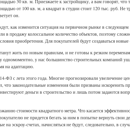
лощадью 30 кв. м. Приезжаете к застройщику, а вам говорят, что 
адью от 100 кв. м, а квадрат в студии стоит 120 тыс. руб. Не тр
ветует он.
ждут, как изменится ситуация на первичном рынке в следующем г
ли в продажу колоссальное количество объектов, поэтому сложно
условия приобретения. Для покупателей будут создаваться новые
танут жить по новым правилам, и не готовы к резким переменам
лу одномоментно, у нас большинство строительных компаний ушл
мя на адаптацию.
14-ФЗ с лета этого года. Многие прогнозировали увеличение цен
ил, что законодательные изменения были призваны искоренить 
нвестируют деньги в строительство и лишь потом задаются вопро
рожанию стоимости квадратного метра. Что касается эффективнос
покупателю не придется бегать за ним в попытке вернуть свои де
 на эскроу-счетах, начисляться не будут, следовательно, в случ