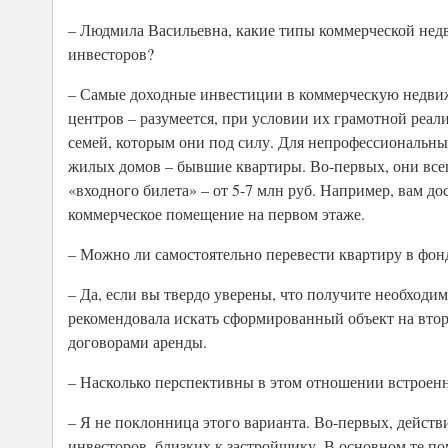
– Людмила Васильевна, какие типы коммерческой недв
инвесторов?
– Самые доходные инвестиции в коммерческую недвиж
центров – разумеется, при условии их грамотной реали
семей, которым они под силу. Для непрофессиональн
жилых домов – бывшие квартиры. Во-первых, они всег
«входного билета» – от 5-7 млн руб. Например, вам до
коммерческое помещение на первом этаже.
– Можно ли самостоятельно перевести квартиру в ф
– Да, если вы твердо уверены, что получите необходи
рекомендовала искать сформированный объект на вто
договорами аренды.
– Насколько перспективны в этом отношении встроен
– Я не поклонница этого варианта. Во-первых, действ
инвесторов, близких к застройщику. В основном те по