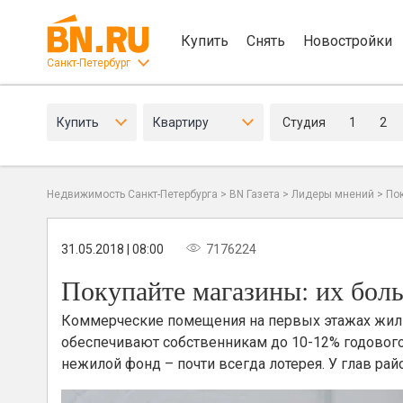
Купить
Снять
Новостройки
Санкт-Петербург
Купить
Квартиру
Студия
1
2
Недвижимость Санкт-Петербурга
>
BN Газета
>
Лидеры мнений
>
Пок
31.05.2018 | 08:00
7176224
Покупайте магазины: их бол
Коммерческие помещения на первых этажах жилых
обеспечивают собственникам до 10-12% годового
нежилой фонд – почти всегда лотерея. У глав р