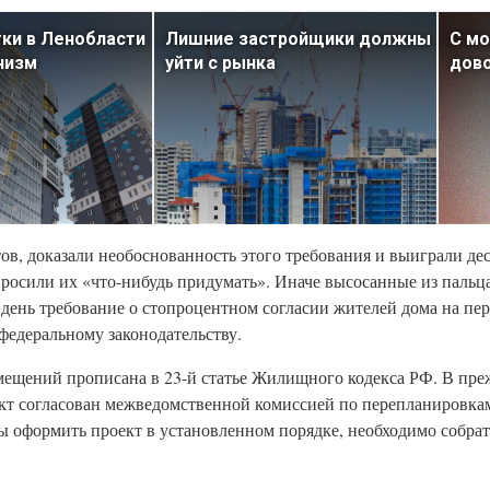
ки в Ленобласти
Лишние застройщики должны
С м
низм
уйти с рынка
дов
ов, доказали необоснованность этого требования и выиграли дес
росили их «что-нибудь придумать». Иначе высосанные из пальц
 день требование о стопроцентном согласии жителей дома на пер
федеральному законодательству.
мещений прописана в 23-й статье Жилищного кодекса РФ. В пре
ект согласован межведомственной комиссией по перепланировкам
ы оформить проект в установленном порядке, необходимо собрать