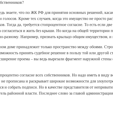
обственников?
 ведь знаете, что по ЖК РФ для принятия основных решений, кас
 голосов. Кроме тех случаев, когда это имущество не просто рас
ов. Тогда да, требуется стопроцентное согласие. То есть если дв
а согласиться и жить без крыши. Но когда на общей территории 
по-разному. Например, признать крыльцо общим имуществом, и 
ном доме принадлежит только пространство между обоями. Стр
возможность принять судебное решение в пользу той или другой 
асширение проема – вы ведь вырезали фрагмент наружной стены
топроцентно согласие всех собственников. Но надо иметь в виду в
е не прописана и раскрывает широкие возможности для злоупот
ься и собрать подписи. Но в качестве представителя от неприва
ль районной власти. Последнее слово за главой администрации: