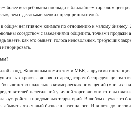
 тем более востребованы площади в ближайшем торговом центре.
осы», чем с десятками мелких предпринимателей.
и в общем негативном климате по отношению к малому бизнесу. 
овольны соседством с заведениями общепита, точками продажи а
 знаете, как это бывает: голоса недовольных, требующих закрыт
м игнорировать.
ным?
 нежилой фонд, Жилищным комитетом и МВК, а другими инстанци
шитель закроют, а договор с арендатором-беспредельщиком заст
е большинство владельцев коммерческих помещений (многих зна
едставителей нелегальной уличной торговли они готовы платить
благоустройства придомовых территорий. В любом случае это бо
о забывать, что малый бизнес платит налоги. И вплоть до полов
а.