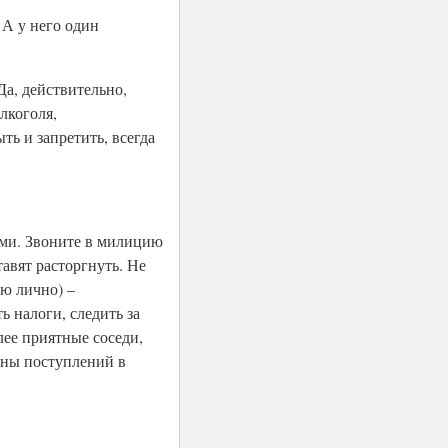
 А у него один
Да, действительно,
лкоголя,
ь и запретить, всегда
ями. Звоните в милицию
авят расторгнуть. Не
ю лично) –
 налоги, следить за
лее приятные соседи,
ины поступлений в