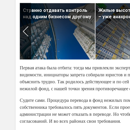
ль в
Странно отдавать контроль
Жилые высот
над одним бизнесом другому
– уже анахро
Первая атака была отбита: тогда мы привлекли эксперт
видимости, инициаторы запрета собирали юристов и п
объяснить трудно. Так родилось действующее и по сей
нежилой фонд, с нашей точки зрения противоречащее 
Судите сами. Процедура перевода в фонд нежилых по
собственника требовалось пять документов. Если про
администрации не может отказать в переводе. Но чтоб
согласований. И во всех районах свои требования.