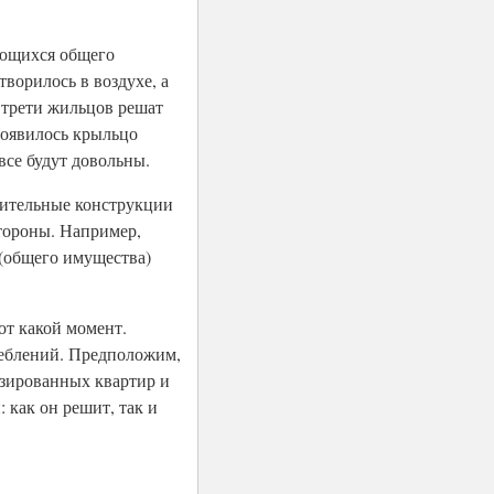
ающихся общего
творилось в воздухе, а
е трети жильцов решат
появилось крыльцо
все будут довольны.
оительные конструкции
стороны. Например,
 (общего имущества)
от какой момент.
реблений. Предположим,
тизированных квартир и
 как он решит, так и