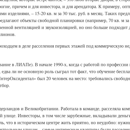
огие, причем и для инвестора, и для арендатора. К примеру, о
и изделиями, – 15-20 кв. м за 30 тыс. руб. в месяц. Таких пред
длагают объекты свободной планировки (например, 70 кв. м за 1
енной вентиляцией и звукоизоляцией, но оно больше подходит дл
ллионов.
проходцем в деле расселения первых этажей под коммерческую н
ание в ЛИАПе). В начале 1990-х, когда с работой по профессии
 едва ли не основную роль сыграл тот факт, что обучение беспла
нтерОксидентал» был 20 человек на место: требовались свобод
тбор.
дерландов и Великобритании. Работала в команде, расселяла ко
й улице. Инвесторы, в том числе зарубежные, вкладывали деньг
ь, что в историческом центре жить приятно, но неудобно: нужн
ентральным улицам – самые интересные квартиры были расселен