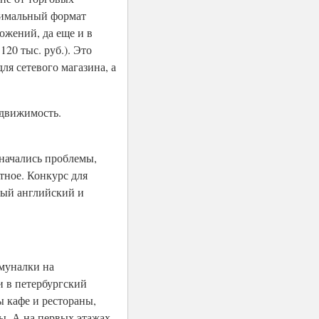
птимальный формат
ложений, да еще и в
20 тыс. руб.). Это
я сетевого магазина, а
едвижимость.
 начались проблемы,
тное. Конкурс для
ный английский и
ммуналки на
и в петербургский
ы кафе и рестораны,
ы. А на первых этажах