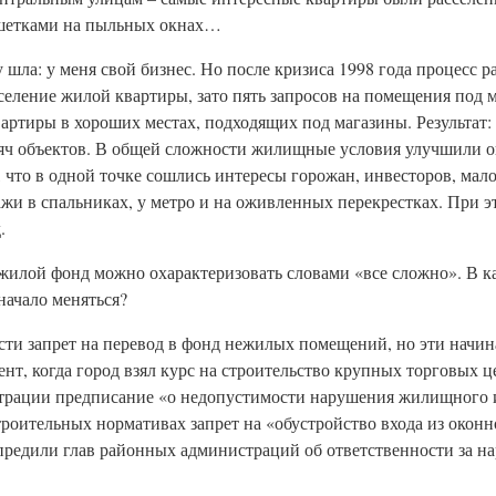
ешетками на пыльных окнах…
 шла: у меня свой бизнес. Но после кризиса 1998 года процесс р
сселение жилой квартиры, зато пять запросов на помещения под 
вартиры в хороших местах, подходящих под магазины. Результат:
яч объектов. В общей сложности жилищные условия улучшили ок
, что в одной точке сошлись интересы горожан, инвесторов, мало
ажи в спальниках, у метро и на оживленных перекрестках. При эт
.
ежилой фонд можно охарактеризовать словами «все сложно». В к
начало меняться?
сти запрет на перевод в фонд нежилых помещений, но эти начи
т, когда город взял курс на строительство крупных торговых це
страции предписание «о недопустимости нарушения жилищного 
роительных нормативах запрет на «обустройство входа из оконн
редили глав районных администраций об ответственности за на