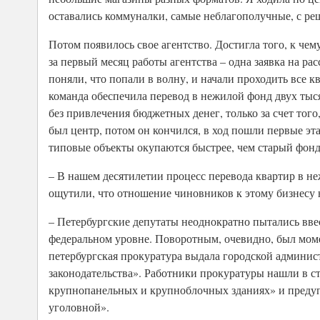
оставались коммуналки, самые неблагополучные, с р
Потом появилось свое агентство. Достигла того, к чему
за первый месяц работы агентства – одна заявка на ра
поняли, что попали в волну, и начали проходить все к
команда обеспечила перевод в нежилой фонд двух тыс
без привлечения бюджетных денег, только за счет того
был центр, потом он кончился, в ход пошли первые эт
типовые объекты окупаются быстрее, чем старый фонд
– В нашем десятилетии процесс перевода квартир в н
ощутили, что отношение чиновников к этому бизнесу 
– Петербургские депутаты неоднократно пытались вве
федеральном уровне. Поворотным, очевидно, был момен
петербургская прокуратура выдала городской админи
законодательства». Работники прокуратуры нашли в ст
крупнопанельных и крупноблочных зданиях» и предуп
уголовной».