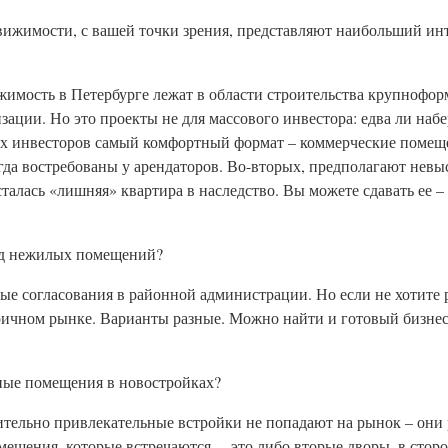
ижимости, с вашей точки зрения, представляют наибольший инт
имость в Петербурге лежат в области строительства крупнофо
зации. Но это проекты не для массового инвестора: едва ли набе
ых инвесторов самый комфортный формат – коммерческие помещ
да востребованы у арендаторов. Во-вторых, предполагают нев
сталась «лишняя» квартира в наследство. Вы можете сдавать ее –
онд нежилых помещений?
мые согласования в районной администрации. Но если не хотите р
ричном рынке. Варианты разные. Можно найти и готовый бизне
ные помещения в новостройках?
ительно привлекательные встройки не попадают на рынок – они 
мещения, которые встречаются, – это либо вторые дворы, в стор