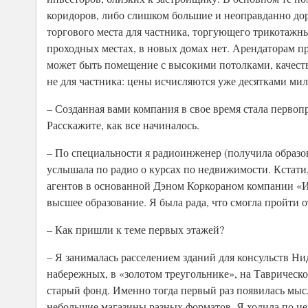
коридоров, либо слишком большие и неоправданно дор
торгового места для частника, торгующего трикотажным
проходных местах, в новых домах нет. Арендаторам пре
может быть помещение с высокими потолками, качеств
не для частника: цены исчисляются уже десятками ми
– Созданная вами компания в свое время стала перво
Расскажите, как все начиналось.
– По специальности я радиоинженер (получила образов
услышала по радио о курсах по недвижимости. Кстати,
агентов в основанной Дэном Коркораном компании «И
высшее образование. Я была рада, что смогла пройти о
– Как пришли к теме первых этажей?
– Я занималась расселением зданий для консульств Ни
набережных, в «золотом треугольнике», на Таврическо
старый фонд. Именно тогда первый раз появилась мысл
небольшие магазины разных форматов. Я ходила по ц