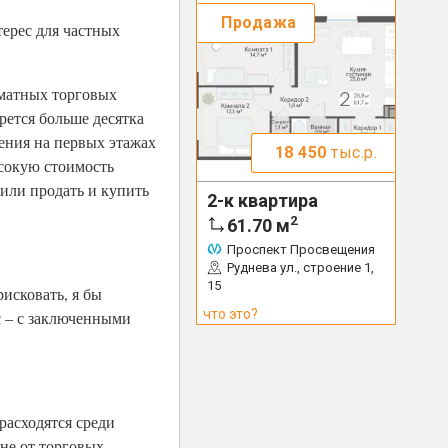
Продажа
ерес для частных
рматных торговых
рется больше десятка
ения на первых этажах
18 450
тыс.р.
ысокую стоимость
 или продать и купить
2-к квартира
2
61.70
м
Проспект Просвещения
Руднева ул., строение 1,
15
исковать, я бы
что это?
с – с заключенными
расходятся среди
оне от торговых