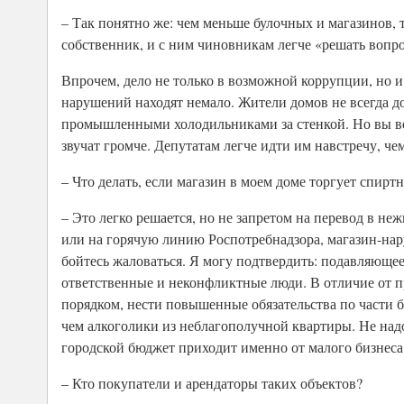
– Так понятно же: чем меньше булочных и магазинов,
собственник, и с ним чиновникам легче «решать вопр
Впрочем, дело не только в возможной коррупции, но 
нарушений находят немало. Жители домов не всегда д
промышленными холодильниками за стенкой. Но вы ведь
звучат громче. Депутатам легче идти им навстречу, че
– Что делать, если магазин в моем доме торгует спирт
– Это легко решается, но не запретом на перевод в
или на горячую линию Роспотребнадзора, магазин-нару
бойтесь жаловаться. Я могу подтвердить: подавляюще
ответственные и неконфликтные люди. В отличие от пр
порядком, нести повышенные обязательства по части 
чем алкоголики из неблагополучной квартиры. Не над
городской бюджет приходит именно от малого бизнес
– Кто покупатели и арендаторы таких объектов?