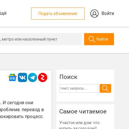
Ещё
Войти
Подать объявление
Найти
Поиск
 И сегодня они
проблема: перевод в
Самое читаемое
локировать процесс.
Участок или дом: что
купить за городом?