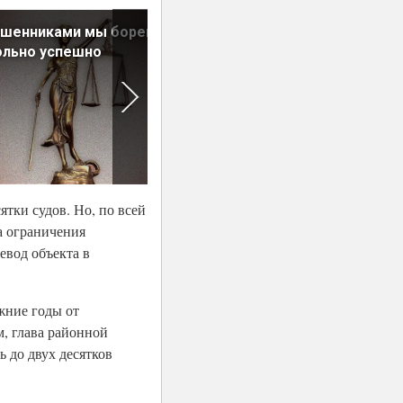
ошенниками мы боремся
Просто вырастет спрос на
ольно успешно
готовое жилье
ятки судов. Но, по всей
а ограничения
евод объекта в
жние годы от
, глава районной
 до двух десятков