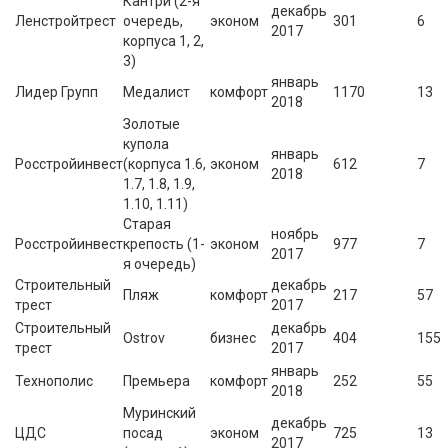
Кантри (2-я
декабрь
Ленстройтрест
очередь,
эконом
301
6
2017
корпуса 1, 2,
3)
январь
Лидер Групп
Медалист
комфорт
1170
13
2018
Золотые
купола
январь
Росстройинвест
(корпуса 1.6,
эконом
612
7
2018
1.7, 1.8, 1.9,
1.10, 1.11)
Старая
ноябрь
Росстройинвест
крепость (1-
эконом
977
7
2017
я очередь)
Строительный
декабрь
Пляж
комфорт
217
57
трест
2017
Строительный
декабрь
Ostrov
бизнес
404
155
трест
2017
январь
Технополис
Премьера
комфорт
252
55
2018
Муринский
декабрь
ЦДС
посад
эконом
725
13
2017