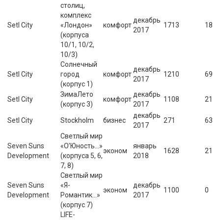
столиц,
комплекс
декабрь
Setl City
«Лондон»
комфорт
1713
18
2017
(корпуса
10/1, 10/2,
10/3)
Солнечный
декабрь
Setl City
город
комфорт
1210
69
2017
(корпус 1)
ЗимаЛето
декабрь
Setl City
комфорт
1108
21
(корпус 3)
2017
декабрь
Setl City
Stockholm
бизнес
271
63
2017
Светлый мир
Seven Suns
«О’Юность…»
январь
эконом
1628
21
Development
(корпуса 5, 6,
2018
7, 8)
Светлый мир
Seven Suns
«Я-
декабрь
эконом
1100
0
Development
Романтик…»
2017
(корпус 7)
LIFE-