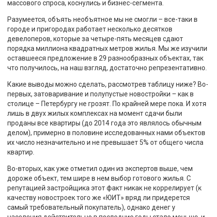
массового спроса, коснулись и бизнес-сегмента.
Разумеется, объять необъятное мы не смогли – все-таки в
городе и пригородах работает несколько десятков
девелоперов, которые за четыре-пять месяцев сдают
порядка миллиона квадратных метров жилья. Мы же изучили
оставшееся предложение в 29 разнообразных объектах, так
что получилось, на наш взгляд, достаточно репрезентативно.
Какие выводы можно сделать, рассмотрев таблицу ниже? Во-
первых, затоваривание и полупустые новостройки – как в
столице – Петербургу не грозят. По крайней мере пока. И хотя
лишь в двух жилых комплексах на момент сдачи были
проданы все квартиры (до 2014 года это являлось обычным
делом), примерно в половине исследованных нами объектов
их число незначительно и не превышает 5% от общего числа
квартир.
Во-вторых, как уже отметил один из экспертов выше, чем
дороже объект, тем шире в нем выбор готового жилья. С
репутацией застройщика этот факт никак не коррелирует (к
качеству новостроек того же «ЮИТ» вряд ли придерется
самый требовательный покупатель), однако денег у
населения действительно в последние годы стало меньше, и