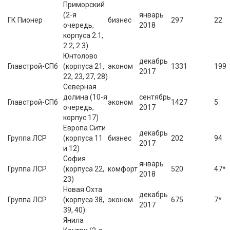
Приморский
(2-я
январь
ГК Пионер
бизнес
297
22
очередь,
2018
корпуса 2.1,
2.2, 2.3)
Юнтолово
декабрь
Главстрой-СПб
(корпуса 21,
эконом
1331
199
2017
22, 23, 27, 28)
Северная
долина (10-я
сентябрь
Главстрой-СПб
эконом
1427
5
очередь,
2017
корпус 17)
Европа Сити
декабрь
Группа ЛСР
(корпуса 11
бизнес
202
94
2017
и 12)
София
январь
Группа ЛСР
(корпуса 22,
комфорт
520
47*
2018
23)
Новая Охта
декабрь
Группа ЛСР
(корпуса 38,
эконом
675
7*
2017
39, 40)
Янила