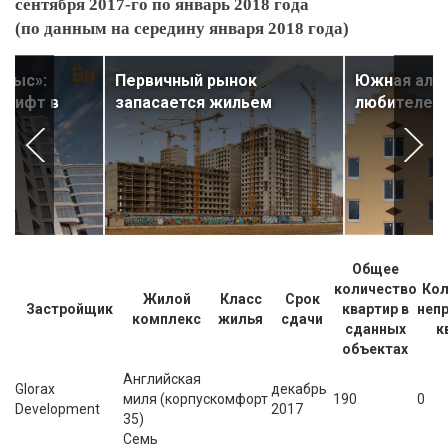
сентября 2017-го по январь 2018 года
(по данным на середину января 2018 года)
 мыс»:
Первичный рынок
Южная альт
 лифт в
запасается жильем
любителей 
Общее
количество
Кол
Жилой
Класс
Срок
Застройщик
квартир в
неп
комплекс
жилья
сдачи
сданных
к
объектах
Английская
Glorax
декабрь
миля (корпус
комфорт
190
0
Development
2017
35)
Семь