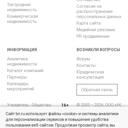
Загородная
Согласие на
недвижимость
распространение
Коммерческая
персональных данных
недвижимость
Карта сайта
Медийная реклама
PR продвижение
ИНФОРМАЦИЯ
ВОЗНИКЛИ ВОПРОСЫ
Аналитика
Форум
недвижимости
Контакты
Каталог компаний
Юридическая
Партнеры
консультация
Календарь
мероприятий
Обратная связь
Учредитель - Общество
16+
© 2005 – 2026, ООО «УК
с ограниченной
«БН»
Сайт bn.ru использует файлы «cookie» и системы аналитики
ответственностью
"Управляющая
196105, Санкт-
для персонализации сервисов и повышения удобства
Квартиры на вторичном рынке
компания "Бюллетень
Петербург, пр. Юрия
пользования веб-сайтом. Продолжая просмотр сайта, вы
недвижимости"
Гагарина, 1