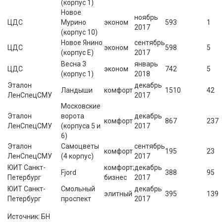
(корпус 1)
Новое
ноябрь
ЦДС
Мурино
эконом
593
1
2017
(корпус 10)
Новое Янино
сентябрь
ЦДС
эконом
598
5
(корпус Е)
2017
Весна 3
январь
ЦДС
эконом
742
5
(корпус 1)
2018
Эталон
декабрь
Ландыши
комфорт
1510
42
ЛенСпецСМУ
2017
Московские
Эталон
ворота
декабрь
комфорт
867
237
ЛенСпецСМУ
(корпуса 5 и
2017
6)
Эталон
Самоцветы
сентябрь
комфорт
195
23
ЛенСпецСМУ
(4 корпус)
2017
ЮИТ Санкт-
комфорт;
декабрь
Fjord
388
95
Петербург
бизнес
2017
ЮИТ Санкт-
Смольный
декабрь
элитный
395
139
Петербург
проспект
2017
Источник: БН