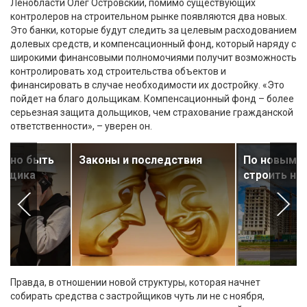
Ленобласти Олег Островский, помимо существующих
контролеров на строительном рынке появляются два новых.
Это банки, которые будут следить за целевым расходованием
долевых средств, и компенсационный фонд, который наряду с
широкими финансовыми полномочиями получит возможность
контролировать ход строительства объектов и
финансировать в случае необходимости их достройку. «Это
пойдет на благо дольщикам. Компенсационный фонд – более
серьезная защита дольщиков, чем страхование гражданской
ответственности», – уверен он.
лжно быть
Законы и последствия
По новым п
ойщика
строить не
Правда, в отношении новой структуры, которая начнет
собирать средства с застройщиков чуть ли не с ноября,