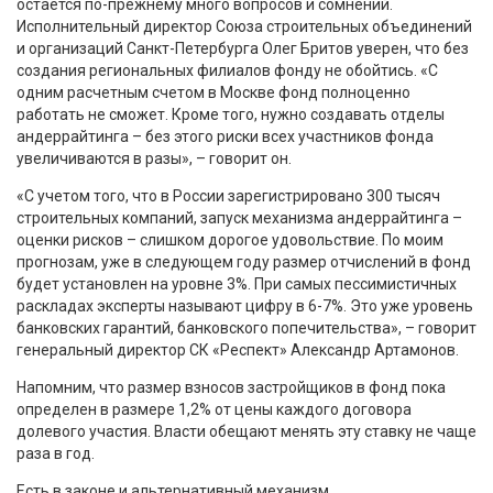
остается по-прежнему много вопросов и сомнений.
Исполнительный директор Союза строительных объединений
и организаций Санкт-Петербурга Олег Бритов уверен, что без
создания региональных филиалов фонду не обойтись. «С
одним расчетным счетом в Москве фонд полноценно
работать не сможет. Кроме того, нужно создавать отделы
андеррайтинга – без этого риски всех участников фонда
увеличиваются в разы», – говорит он.
«С учетом того, что в России зарегистрировано 300 тысяч
строительных компаний, запуск механизма андеррайтинга –
оценки рисков – слишком дорогое удовольствие. По моим
прогнозам, уже в следующем году размер отчислений в фонд
будет установлен на уровне 3%. При самых пессимистичных
раскладах эксперты называют цифру в 6-7%. Это уже уровень
банковских гарантий, банковского попечительства», – говорит
генеральный директор СК «Респект» Александр Артамонов.
Напомним, что размер взносов застройщиков в фонд пока
определен в размере 1,2% от цены каждого договора
долевого участия. Власти обещают менять эту ставку не чаще
раза в год.
Есть в законе и альтернативный механизм.