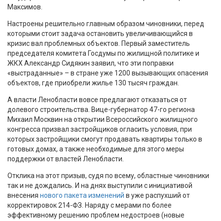
Максимов.
Настроены решительно главным образом чиновники, перед
которыми стоит задача остановить увеличивающийся в
кризис вал проблемных объектов. Первый заместитель
председателя комитета Госдумы по жилищной политике и
ЖКХ Александр Сидякин заявил, что эти поправки
«выстраданные» – в стране уже 1200 вызывающих опасения
объектов, где приобрели жилье 130 тысяч граждан.
А власти Ленобласти вовсе предлагают отказаться от
долевого строительства. Вице-губернатор 47-го региона
Михаил Москвин на открытии Всероссийского жилищного
конгресса призвал застройщиков огласить условия, при
которых застройщики смогут продавать квартиры только в
готовых домах, а также необходимые для этого меры
поддержки от властей Ленобласти.
Отклика на этот призыв, судя по всему, областные чиновники
так и не дождались. И на днях выступили с инициативой
внесения
нового пакета изменений
в уже распухший от
корректировок 214-ФЗ. Наряду с мерами по более
эффективному решению проблем недостроев (новые