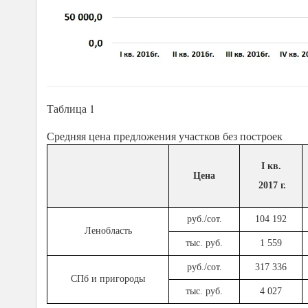
Таблица 1
Средняя цена предложения участков без построек
I кв.
Цена
2017 г.
руб./сот.
104 192
Ленобласть
тыс. руб.
1 559
руб./сот.
317 336
СПб и пригороды
тыс. руб.
4 027