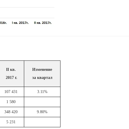
II кв.
Изменение
2017 г.
за квартал
107 431
3.11%
1 580
348 420
9.80%
5 231