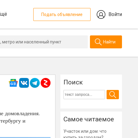
Ещё
Войти
Подать объявление
Найти
Поиск
ые домовладения.
Самое читаемое
етербургу и
Участок или дом: что
купить за городом?