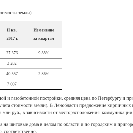
тоимости земли)
II кв.
Изменение
2017 г.
за квартал
27 376
9.88%
3 282
40 557
2.86%
7 007
й и газобетонной постройки, средняя цена по Петербургу и п
ез учета стоимости земли). В Ленобласти предложение кирпичных
,5 млн руб., в зависимости от месторасположения, коммуникаций
а на щитовые дома в целом по области и по городским и пригор
б. соответственно.