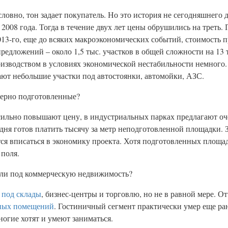
словно, тон задает покупатель. Но это история не сегодняшнего 
2008 года. Тогда в течение двух лет цены обрушились на треть. 
2013-го, еще до всяких макроэкономических событий, стоимость 
едложений – около 1,5 тыс. участков в общей сложности на 13 т
оизводством в условиях экономической нестабильности немного.
ают небольшие участки под автостоянки, автомойки, АЗС.
нерно подготовленные?
сильно повышают цену, в индустриальных парках предлагают оч
сегодня готов платить тысячу за метр неподготовленной площадки.
тся вписаться в экономику проекта. Хотя подготовленных площад
 поля.
емли под коммерческую недвижимость?
под склады
, бизнес-центры и торговлю, но не в равной мере. О
ных помещений
. Гостиничный сегмент практически умер еще ран
огие хотят и умеют заниматься.