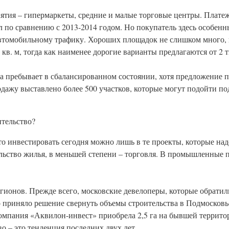
иятия – гипермаркеты, средние и малые торговые центры. Плате
ел по сравнению с 2013-2014 годом. Но покупатель здесь особенн
автомобильному трафику. Хороших площадок не слишком много, 
кв. м, тогда как наименее дорогие варианты предлагаются от 2 ты
 пребывает в сбалансированном состоянии, хотя предложение п
дажу выставлено более 500 участков, которые могут подойти по
ительство?
 что инвестировать сегодня можно лишь в те проекты, которые н
льство жилья, в меньшей степени – торговля. В промышленные 
егионов. Прежде всего, московские девелоперы, которые обрати
во приняло решение свернуть объемы строительства в Подмосковь
 компания «Аквилон-инвест» приобрела 2,5 га на бывшей террит
 – это тенденция последних двух лет.