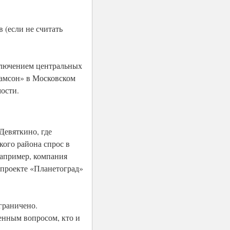
 (если не считать
сключением центральных
Самсон» в Московском
мости.
Девяткино, где
ого района спрос в
Например, компания
в проекте «Планетоград»
ограничено.
ненным вопросом, кто и