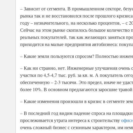
– Зависит от сегмента. В промышленном секторе, безу
рынка так и не восстановился после прошлого кризиса 
году – незначительного, на несколько процентов, – с 
Сейчас на этом рынке скопилось большое количество пр
реальных покупателей, так как желающих заняться пр
приходится на малые предприятия автобизнеса: покуп
– Какие земли пользуются спросом? Полностью инже
– Как ни странно, нет. Инженерные улучшения очень 
участки по 4,5-4,7 тыс. руб. за кв. м. А покупатель 
обеспеченную – 2-3 тысячи. Это предел, иначе не удас
более 10%. В основном предлагаются заросшие травой
– Какие изменения произошли в кризис в сегменте з
– В последний год видим падение спроса на площадки
прослеживается утрата интереса к строительству
офис
очень сложный бизнес с сезонным характером, им немн