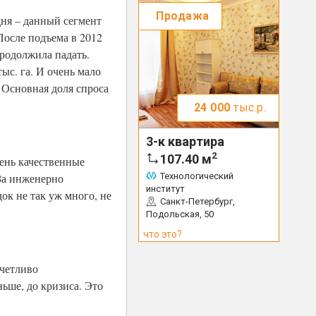
Продажа
дня – данный сегмент
После подъема в 2012
продолжила падать.
ыс. га. И очень мало
 Основная доля спроса
24 000
тыс.р.
3-к квартира
2
107.40
м
ень качественные
Технологический
 За инженерно
институт
ок не так уж много, не
Санкт-Петербург,
Подольская, 50
что это?
тчетливо
ьше, до кризиса. Это