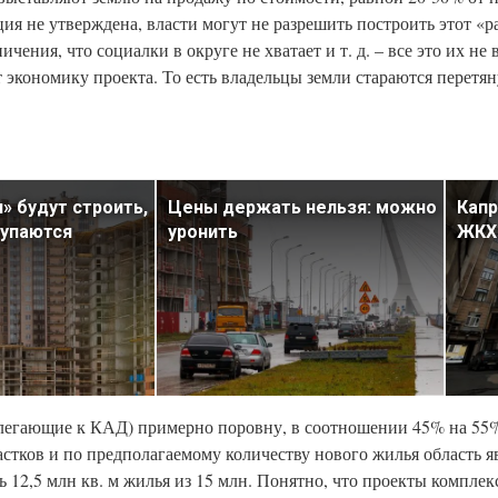
ция не утверждена, власти могут не разрешить построить этот «
ния, что социалки в округе не хватает и т. д. – все это их не в
 экономику проекта. То есть владельцы земли стараются перетяну
» будут строить,
Цены держать нельзя: можно
Капр
купаются
уронить
ЖКХ
илегающие к КАД) примерно поровну, в соотношении 45% на 55%
тков и по предполагаемому количеству нового жилья область яв
12,5 млн кв. м жилья из 15 млн. Понятно, что проекты комплек