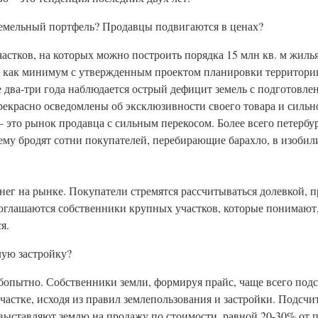
земельный портфель? Продавцы подвигаются в ценах?
астков, на которых можно построить порядка 15 млн кв. м жиль
 как минимум с утвержденным проектом планировки территори
е два-три года наблюдается острый дефицит земель с подготовл
екрасно осведомлены об эксклюзивности своего товара и сильн
 – это рынок продавца с сильным перекосом. Более всего петерб
му бродят сотни покупателей, перебирающие барахло, в изобил
нег на рынке. Покупатели стремятся рассчитываться долевкой, п
соглашаются собственники крупных участков, которые понимают,
я.
лую застройку?
бопытно. Собственники земли, формируя прайс, чаще всего под
частке, исходя из правил землепользования и застройки. Подсч
выставляют землю на продажу по стоимости, равной 20-30% от 