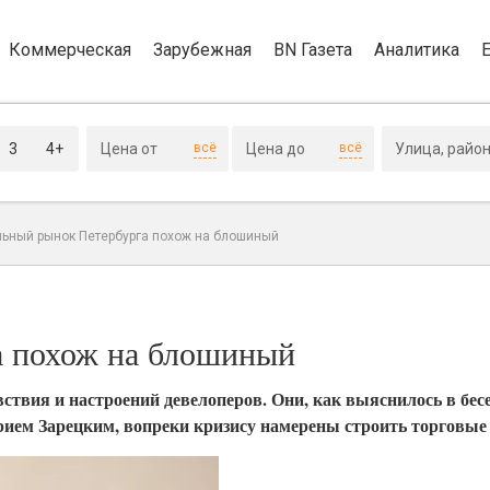
Коммерческая
Зарубежная
BN Газета
Аналитика
3
4+
всё
всё
ьный рынок Петербурга похож на блошиный
а похож на блошиный
ствия и настроений девелоперов. Они, как выяснилось в бес
ием Зарецким, вопреки кризису намерены строить торговые