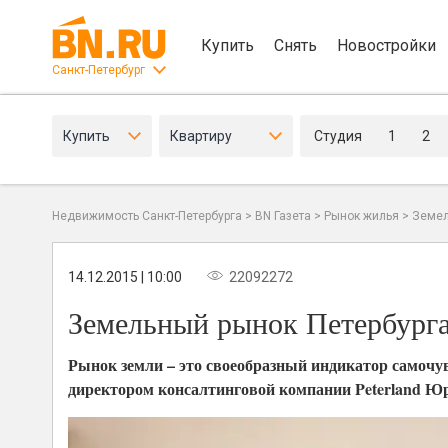
Купить
Снять
Новостройки
Санкт-Петербург
Купить
Квартиру
Студия
1
2
Недвижимость Санкт-Петербурга
>
BN Газета
>
Рынок жилья
>
Земел
14.12.2015 | 10:00
22092272
Земельный рынок Петербург
Рынок земли – это своеобразный индикатор самочув
директором консалтинговой компании Peterland Юр