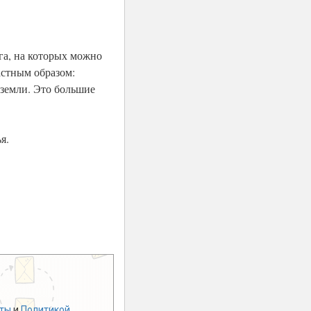
га, на которых можно
астным образом:
» земли. Это большие
я.
ты
и
Политикой