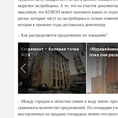
выручки застройщика. А то, что на участок документа
максимум, что КГИОП может наложить какие-то ограниче
риски, которые лягут на застройщика и сильно изменят
которая в прежние годы доставалась девелоперу.
– Как распределяется предложение по локациям?
: можно
Капремонт – болевая точка
«Муравейники
ЖКХ
пока они рас
– Между городом и областью (имею в виду земли, пр
сравнивать количество предложений. По площадям учас
выставленных на продажу площадках можно построить 