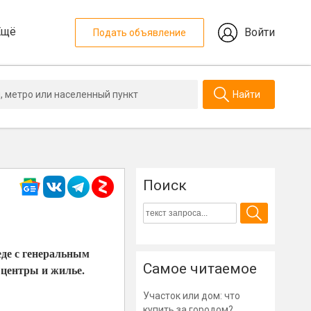
Ещё
Войти
Подать объявление
Найти
Поиск
еде с генеральным
Самое читаемое
 центры и жилье.
Участок или дом: что
купить за городом?