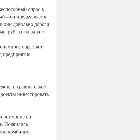
жеспособный спрос в
ый – он предъявляет к
и они довольно дороги,
с. руб. за «квадрат».
онемногу нарастает.
д предприятия
адежны и сравнительно
проекты инвестировать
ли внимание на
е. Появились
ории комбината