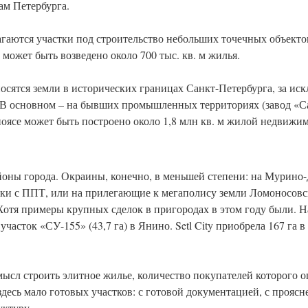
ам Петербурга.
гаются участки под строительство небольших точечных объектов
может быть возведено около 700 тыс. кв. м жилья.
носятся земли в исторических границах Санкт-Петербурга, за и
га. В основном – на бывших промышленных территориях (завод «
поясе может быть построено около 1,8 млн кв. м жилой недвижи
оны города. Окраины, конечно, в меньшей степени: на Мурино-
ки с ППТ, или на прилегающие к мегаполису земли Ломоносовск
Хотя примеры крупных сделок в пригородах в этом году были. 
часток «СУ-155» (43,7 га) в Янино. Setl City приобрела 167 га 
смысл строить элитное жилье, количество покупателей которого 
десь мало готовых участков: с готовой документацией, с прояс
уктуру.