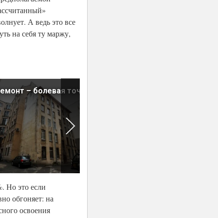
рассчитанный»
олнует. А ведь это все
ть на себя ту маржу,
емонт – болевая точка
«Муравейники» будут строит
пока они раскупаются
. Но это если
но обгоняет: на
сного освоения