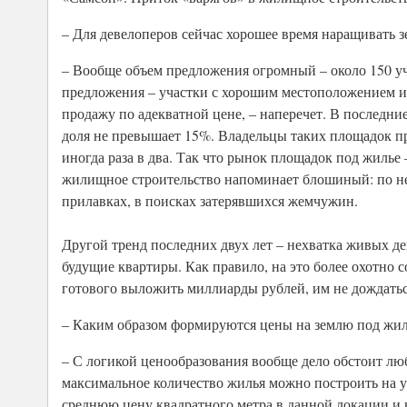
– Для девелоперов сейчас хорошее время наращивать 
– Вообще объем предложения огромный – около 150 уч
предложения – участки с хорошим местоположением и
продажу по адекватной цене, – наперечет. В последни
доля не превышает 15%. Владельцы таких площадок пр
иногда раза в два. Так что рынок площадок под жилье
жилищное строительство напоминает блошиный: по не
прилавках, в поисках затерявшихся жемчужин.
Другой тренд последних двух лет – нехватка живых де
будущие квартиры. Как правило, на это более охотно 
готового выложить миллиарды рублей, им не дождатьс
– Каким образом формируются цены на землю под жи
– С логикой ценообразования вообще дело обстоит лю
максимальное количество жилья можно построить на у
среднюю цену квадратного метра в данной локации и 