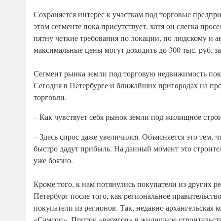
Сохраняется интерес к участкам под торговые предпр
этом сегменте пока присутствует, хотя он слегка прос
пятну четкие требования по локации, по людскому и 
максимальные цены могут доходить до 300 тыс. руб. за 
Сегмент рынка земли под торговую недвижимость пока
Сегодня в Петербурге и ближайших пригородах на про
торговли.
– Как чувствует себя рынок земли под жилищное стро
– Здесь спрос даже увеличился. Объясняется это тем,
быстро дадут прибыль. На данный момент это строите
уже боязно.
Кроме того, к нам потянулись покупатели из других р
Петербург после того, как региональное правительст
покупатели из регионов. Так, недавно архангельская
«Самсон». Приток «варягов» в жилищное строительство