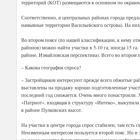
территорий (КОТ) размещаются в основном по окраин
Соответственно, в центральных районах города предла
намывные территории Васильевского острова). На них 
Во втором поясе (по нашей классификации, к нему от
районов) можно найти участки в 5-10 га, иногда 15 
районе, Измайловская перспектива). Всего во втором 
– Какова география спроса?
– Застройщиков интересуют прежде всего обжитые рай
выставлены на продажу хорошо подготовленные участ
последний год снижается. Очень много понастроили. 
«Патриот», входящая в структуру «Интеко», выкупила у
в районе Пулковских высот.
На участки в центре города спрос стабилен, там есть 
Неизменным интересом пользуется второй пояс. Но и з
на какие средства будет строить социальную инфрастр