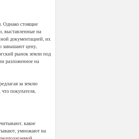
я. Однако стоящие
и, выставленные на
енной документацией, их
о завышают цену,
ургский рынок земли под
ии разложенное на
редлагая за землю
 что покупателя,
считывают, какое
итывают, умножают на
предполагаемой