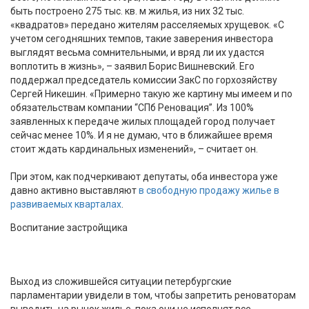
быть построено 275 тыс. кв. м жилья, из них 32 тыс.
«квадратов» передано жителям расселяемых хрущевок. «С
учетом сегодняшних темпов, такие заверения инвестора
выглядят весьма сомнительными, и вряд ли их удастся
воплотить в жизнь», – заявил Борис Вишневский. Его
поддержал председатель комиссии ЗакС по горхозяйству
Сергей Никешин. «Примерно такую же картину мы имеем и по
обязательствам компании “СПб Реновация”. Из 100%
заявленных к передаче жилых площадей город получает
сейчас менее 10%. И я не думаю, что в ближайшее время
стоит ждать кардинальных изменений», – считает он.
При этом, как подчеркивают депутаты, оба инвестора уже
давно активно выставляют
в свободную продажу жилье в
развиваемых кварталах
.
Воспитание застройщика
Выход из сложившейся ситуации петербургские
парламентарии увидели в том, чтобы запретить реноваторам
выводить на рынок жилье, пока они не исполнят все