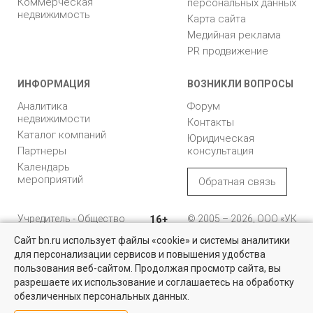
Коммерческая
персональных данных
недвижимость
Карта сайта
Медийная реклама
PR продвижение
ИНФОРМАЦИЯ
ВОЗНИКЛИ ВОПРОСЫ
Аналитика
Форум
недвижимости
Контакты
Каталог компаний
Юридическая
Партнеры
консультация
Календарь
мероприятий
Обратная связь
Учредитель - Общество
16+
© 2005 – 2026, ООО «УК
с ограниченной
«БН»
Сайт bn.ru использует файлы «cookie» и системы аналитики
ответственностью
"Управляющая
196105, Санкт-
для персонализации сервисов и повышения удобства
компания "Бюллетень
Петербург, пр. Юрия
пользования веб-сайтом. Продолжая просмотр сайта, вы
недвижимости"
Гагарина, 1
разрешаете их использование и соглашаетесь на обработку
обезличенных персональных данных.
8 (812) 331-93-56