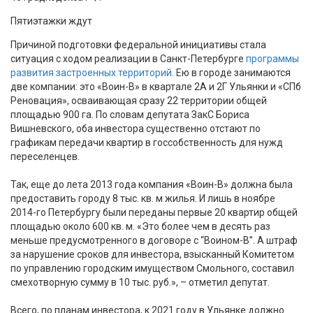
Пятиэтажки ждут
Причиной подготовки федеральной инициативы стала
ситуация с ходом реализации в Санкт-Петербурге
программы
развития застроенных территорий
. Ею в городе занимаются
две компании: это «Воин-В» в квартале 2А и 2Г Ульянки и «СПб
Реновация», осваивающая сразу 22 территории общей
площадью 900 га. По словам депутата ЗакС Бориса
Вишневского, оба инвестора существенно отстают по
графикам передачи квартир в госсобственность для нужд
переселенцев.
Так, еще до лета 2013 года компания «Воин-В» должна была
предоставить городу 8 тыс. кв. м жилья. И лишь в ноябре
2014-го Петербургу были переданы первые 20 квартир общей
площадью около 600 кв. м. «Это более чем в десять раз
меньше предусмотренного в договоре с “Воином-В”. А штраф
за нарушение сроков для инвестора, взысканный Комитетом
по управлению городским имуществом Смольного, составил
смехотворную сумму в 10 тыс. руб.», – отметил депутат.
Всего, по планам инвестора, к 2021 году в Ульянке должно