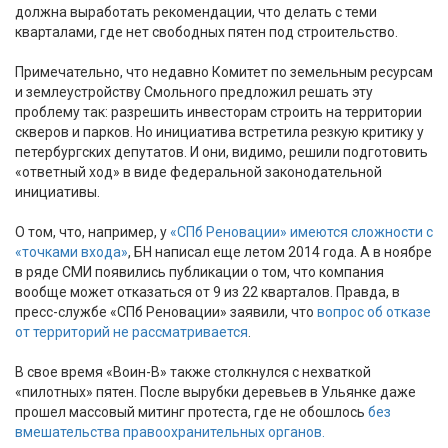
должна выработать рекомендации, что делать с теми
кварталами, где нет свободных пятен под строительство.
Примечательно, что недавно Комитет по земельным ресурсам
и землеустройству Смольного предложил решать эту
проблему так: разрешить инвесторам строить на территории
скверов и парков. Но инициатива встретила резкую критику у
петербургских депутатов. И они, видимо, решили подготовить
«ответный ход» в виде федеральной законодательной
инициативы.
О том, что, например, у
«СПб Реновации» имеются сложности с
«точками входа»
, БН написал еще летом 2014 года. А в ноябре
в ряде СМИ появились публикации о том, что компания
вообще может отказаться от 9 из 22 кварталов. Правда, в
пресс-службе «СПб Реновации» заявили, что
вопрос об отказе
от территорий не рассматривается
.
В свое время «Воин-В» также столкнулся с нехваткой
«пилотных» пятен. После вырубки деревьев в Ульянке даже
прошел массовый митинг протеста, где не обошлось
без
вмешательства правоохранительных органов.