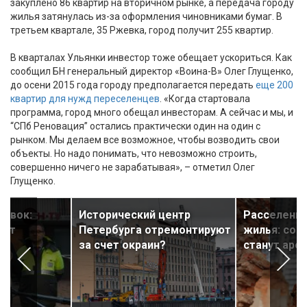
закуплено 86 квартир на вторичном рынке, а передача городу
жилья затянулась из-за оформления чиновниками бумаг. В
третьем квартале, 35 Ржевка, город получит 255 квартир.
В кварталах Ульянки инвестор тоже обещает ускориться. Как
сообщил БН генеральный директор «Воина-В» Олег Глущенко,
до осени 2015 года городу предполагается передать
еще 200
квартир для нужд переселенцев
. «Когда стартовала
программа, город много обещал инвесторам. А сейчас и мы, и
“СПб Реновация” остались практически один на один с
рынком. Мы делаем все возможное, чтобы возводить свои
объекты. Но надо понимать, что невозможно строить,
совершенно ничего не зарабатывая», – отметил Олег
Глущенко.
щевок:
Исторический центр
Расселение
сят
Петербурга отремонтируют
жилья: соб
за счет окраин?
станут аре