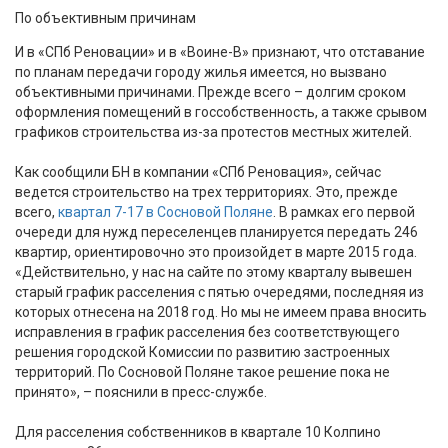
По объективным причинам
И в «СПб Реновации» и в «Воине-В» признают, что отставание
по планам передачи городу жилья имеется, но вызвано
объективными причинами. Прежде всего – долгим сроком
оформления помещений в госсобственность, а также срывом
графиков строительства из-за протестов местных жителей.
Как сообщили БН в компании «СПб Реновация», сейчас
ведется строительство на трех территориях. Это, прежде
всего,
квартал 7-17 в Сосновой Поляне
. В рамках его первой
очереди для нужд переселенцев планируется передать 246
квартир, ориентировочно это произойдет в марте 2015 года.
«Действительно, у нас на сайте по этому кварталу вывешен
старый график расселения с пятью очередями, последняя из
которых отнесена на 2018 год. Но мы не имеем права вносить
исправления в график расселения без соответствующего
решения городской Комиссии по развитию застроенных
территорий. По Сосновой Поляне такое решение пока не
принято», – пояснили в пресс-службе.
Для расселения собственников в квартале 10 Колпино