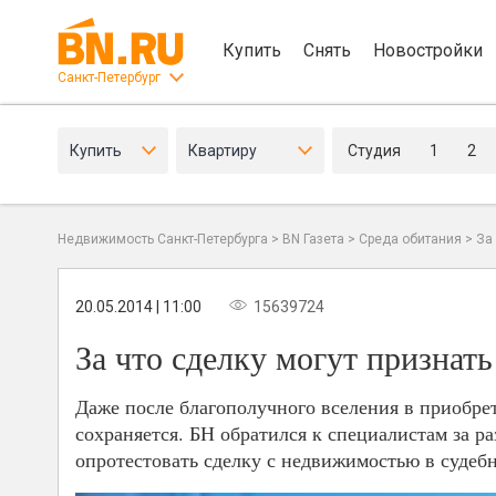
Купить
Снять
Новостройки
Санкт-Петербург
Купить
Квартиру
Студия
1
2
Недвижимость Санкт-Петербурга
>
BN Газета
>
Среда обитания
>
За
20.05.2014 | 11:00
15639724
За что сделку могут признат
Даже после благополучного вселения в приобре
сохраняется. БН обратился к специалистам за 
опротестовать сделку с недвижимостью в судеб