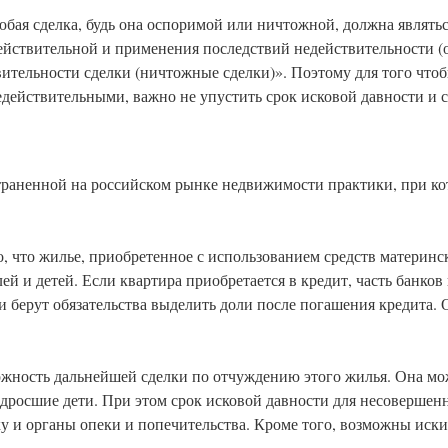
юбая сделка, будь она оспоримой или ничтожной, должна являть
действительной и применения последствий недействительности (
вительности сделки (ничтожные сделки)». Поэтому для того чтоб
едействительными, важно не упустить срок исковой давности и 
раненной на российском рынке недвижимости практики, при ко
, что жилье, приобретенное с использованием средств материнс
й и детей. Если квартира приобретается в кредит, часть банков
и берут обязательства выделить доли после погашения кредита.
ожность дальнейшей сделки по отчуждению этого жилья. Она мо
росшие дети. При этом срок исковой давности для несовершенн
ку и органы опеки и попечительства. Кроме того, возможны иск