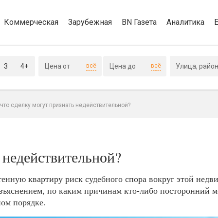
Коммерческая
Зарубежная
BN Газета
Аналитика
3
4+
всё
всё
 что сделку могут признать недействительной?
ь недействительной?
тенную квартиру риск судебного спора вокруг этой нед
разъяснением, по каким причинам кто-либо посторонний 
ном порядке.