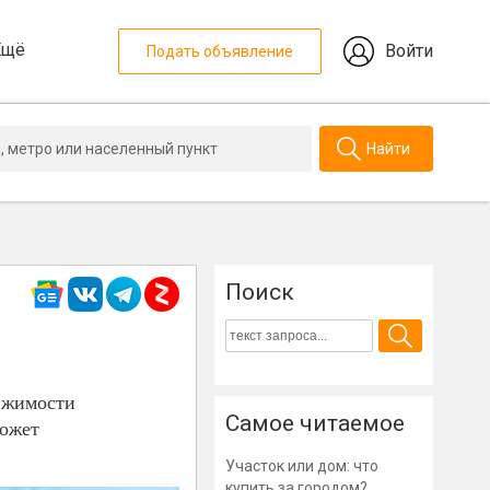
Ещё
Войти
Подать объявление
Найти
Поиск
вижимости
Самое читаемое
может
Участок или дом: что
купить за городом?