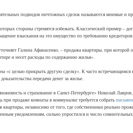
тоятельных подвидов ничтожных сделок называются мнимые и пр
оторых стороны стремятся избежать. Классический пример – до
щение взыскания на это имущество по требованию кредиторов
очняет Галина Афанасенко, – продажа квартиры, при которой о
артире и несет расходы по содержанию жилья».
шена «с целью прикрыть другую сделку». К часто встречающимся
доказательства передачи денег за жилье.
ижимость и страхование в Санкт-Петербурге» Николай Лавров,
дь при продаже комнаты в коммуналке требуется собрать
письмен
в квартиры, независимо от того, где собственники реально прож
ренным уведомлениям, сильно упростился и число сомнительных