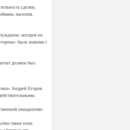
тельность сделки,
обмана, насилия,
луждение, которое не
торона» была знакома с
рагент должен был
тика» Андрей Егоров.
едействительными.
ственной инициативе.
ычно такие иски
 обязательств.