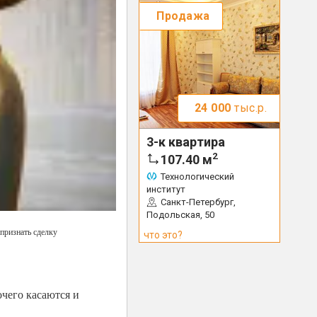
Продажа
24 000
тыс.р.
3-к квартира
2
107.40
м
Технологический
институт
Санкт-Петербург,
Подольская, 50
признать сделку
что это?
очего касаются и