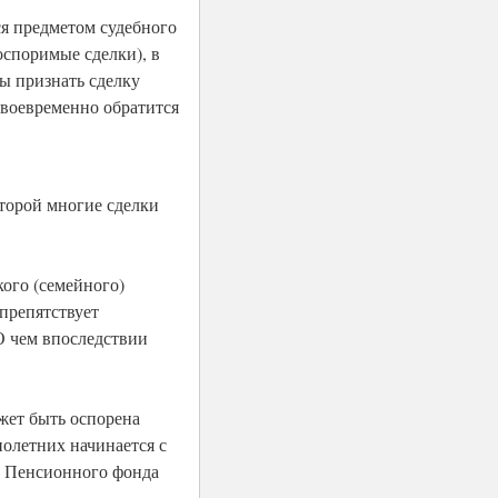
ся предметом судебного
оспоримые сделки), в
ы признать сделку
своевременно обратится
торой многие сделки
кого (семейного)
 препятствует
 О чем впоследствии
жет быть оспорена
олетних начинается с
и Пенсионного фонда