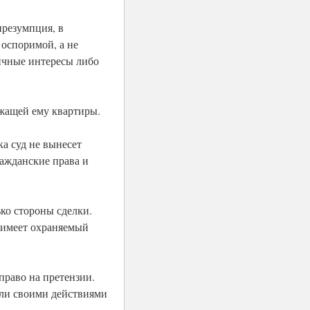
презумпция, в
 оспоримой, а не
ичные интересы либо
жащей ему квартиры.
ка суд не вынесет
ражданские права и
ко стороны сделки.
ь имеет охраняемый
право на претензии.
или своими действиями