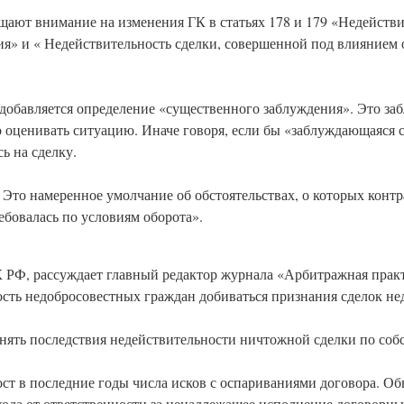
щают внимание на изменения ГК в статьях 178 и 179 «Недействи
» и « Недействительность сделки, совершенной под влиянием 
добавляется определение «существенного заблуждения». Это заб
 оценивать ситуацию. Иначе говоря, если бы «заблуждающаяся с
ь на сделку.
 Это намеренное умолчание об обстоятельствах, о которых конт
ебовалась по условиям оборота».
К РФ, рассуждает главный редактор журнала «Арбитражная прак
ость недобросовестных граждан добиваться признания сделок н
нять последствия недействительности ничтожной сделки по соб
т в последние годы числа исков с оспариваниями договора. Об
ода от ответственности за ненадлежащее исполнение договорных