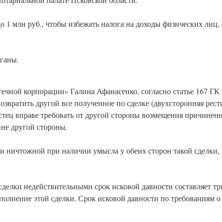
о 1 млн руб., чтобы избежать налога на доходы физических лиц,
рганы.
ечной корпорации» Галина Афанасенко, согласно статье 167 ГК
озвратить другой все полученное по сделке (двухсторонняя рест
истец вправе требовать от другой стороны возмещения причиненн
ине другой стороны.
ки ничтожной при наличии умысла у обеих сторон такой сделки, 
сделки недействительными срок исковой давности составляет три
исполнение этой сделки. Срок исковой давности по требованиям