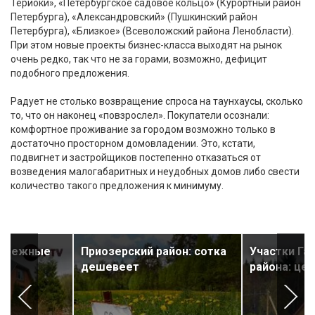
Териоки», «Петербургское садовое кольцо» (Курортный район
Петербурга), «Александровский» (Пушкинский район
Петербурга), «Близкое» (Всеволожский района Ленобласти).
При этом новые проекты бизнес-класса выходят на рынок
очень редко, так что не за горами, возможно, дефицит
подобного предложения.
Радует не столько возвращение спроса на таунхаусы, сколько
то, что он наконец «повзрослел». Покупатели осознали:
комфортное проживание за городом возможно только в
достаточно просторном домовладении. Это, кстати,
подвигнет и застройщиков постепенно отказаться от
возведения малогабаритных и неудобных домов либо свести
количество такого предложения к минимуму.
ибрежные
Приозерский район: сотка
Участки Га
дешевеет
района: цен