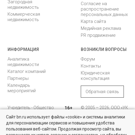
Загородная
Согласие на
недвижимость
распространение
Коммерческая
персональных данных
недвижимость
Карта сайта
Медийная реклама
PR продвижение
ИНФОРМАЦИЯ
ВОЗНИКЛИ ВОПРОСЫ
Аналитика
Форум
недвижимости
Контакты
Каталог компаний
Юридическая
Партнеры
консультация
Календарь
мероприятий
Обратная связь
Учредитель - Общество
16+
© 2005 – 2026, ООО «УК
с ограниченной
«БН»
Сайт bn.ru использует файлы «cookie» и системы аналитики
ответственностью
"Управляющая
196105, Санкт-
для персонализации сервисов и повышения удобства
компания "Бюллетень
Петербург, пр. Юрия
Недвижимость за городом
пользования веб-сайтом. Продолжая просмотр сайта, вы
недвижимости"
Гагарина, 1