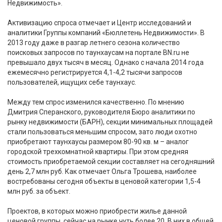
Недвижимость».
Активизацию спроса отмечает и Центр исследований и
аналитики Группы компаний «Бюллетень Недвижимости». В
2013 году даже в разгар летнего сезона количество
поисковых запросов по таунхаусам на портале BN.ru не
превышало двух тысяч в месяц. Однако с начала 2014 года
ежемесячно регистрируется 4,1-4,2 тысячи запросов
пользователей, ищущих себе таунхаус.
Между тем спрос изменился качественно. По мнению
Дмитрия Сперанского, руководителя Бюро аналитики по
рынку недвижимости (БАРН), секции минимальных площадей
стали пользоваться меньшим спросом, зато люди охотно
приобретают таунхаусы размером 80-90 кв. м – аналог
городской трехкомнатной квартиры. При этом средняя
стоимость приобретаемой секции составляет на сегодняшний
день 2,7 млн руб. Как отмечает Ольга Трошева, наиболее
востребованы сегодня объекты в ценовой категории 1,5-4
млн руб. за объект.
Проектов, в которых можно приобрести жилье данной
ценовой группы, сейчас на рынке чуть более 20. В них в общей