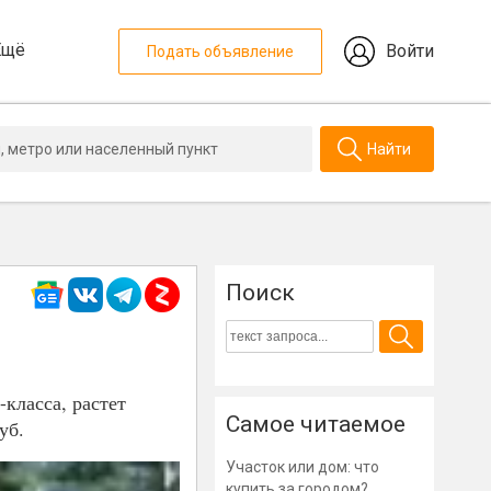
Ещё
Войти
Подать объявление
Найти
Поиск
класса, растет
Самое читаемое
уб.
Участок или дом: что
купить за городом?