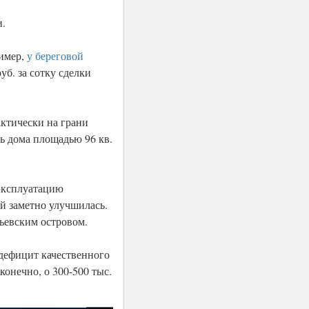
и.
ример,
у береговой
уб. за сотку сделки
актически на грани
сь дома площадью 96 кв.
 эксплуатацию
ий заметно улучшилась.
ьевским островом.
дефицит качественного
конечно, о 300-500 тыс.