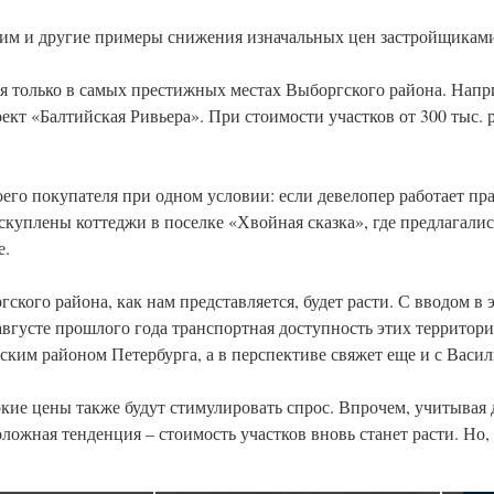
им и другие примеры снижения изначальных цен застройщикам
я только в самых престижных местах Выборгского района. Нап
кт «Балтийская Ривьера». При стоимости участков от 300 тыс. р
оего покупателя при одном условии: если девелопер работает пр
аскуплены коттеджи в поселке «Хвойная сказка», где предлагали
е.
кого района, как нам представляется, будет расти. С вводом в
августе прошлого года транспортная доступность этих территор
ким районом Петербурга, а в перспективе свяжет еще и с Васил
ие цены также будут стимулировать спрос. Впрочем, учитывая 
ожная тенденция – стоимость участков вновь станет расти. Но, 