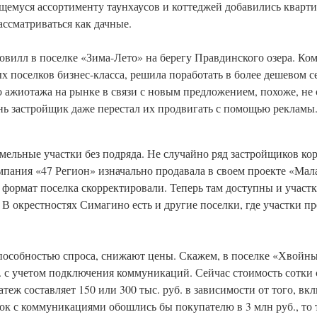
щемуся ассортименту таунхаусов и коттеджей добавились кварт
ассматриваться как дачные.
ковилл в поселке «Зима-Лето» на берегу Правдинского озера. Ко
 поселков бизнес-класса, решила поработать в более дешевом се
ко ажиотажа на рынке в связи с новым предложением, похоже, не
нь застройщик даже перестал их продвигать с помощью рекламы
емельные участки без подряда. Не случайно ряд застройщиков к
мпания «47 Регион» изначально продавала в своем проекте «Ма
 формат поселка скорректировали. Теперь там доступны и участк
на. В окрестностях Симагино есть и другие поселки, где участки 
пособностью спроса, снижают цены. Скажем, в поселке «Хвойны
б. с учетом подключения коммуникаций. Сейчас стоимость сотки с
теж составляет 150 или 300 тыс. руб. в зависимости от того, вк
ток с коммуникациями обошлись бы покупателю в 3 млн руб., то т