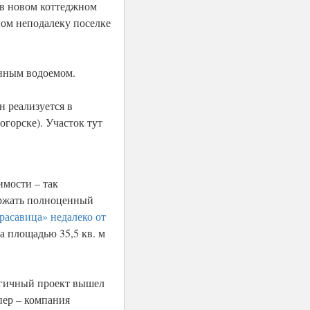
 в новом коттеджном
нном неподалеку поселке
енным водоемом.
 реализуется в
горске). Участок тут
имости – так
держать полноценный
расавица» недалеко от
а площадью 35,5 кв. м
огичный проект вышел
пер – компания