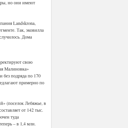
иры, но они имеют
мпания Landskrona,
гменте. Так, эковилла
 случилось. Дома
.
орректируют свою
лая Малиновка»
и без подряда по 170
предлагают примерно по
й» (поселок Лебяжье, в
оставляет от 142 тыс.
лючен туда
еперь – в 1,4 млн.