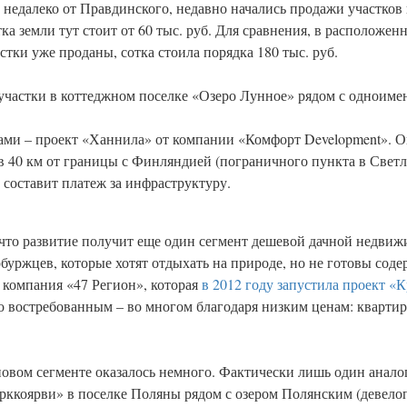
 недалеко от Правдинского, недавно начались продажи участков
ка земли тут стоит от 60 тыс. руб. Для сравнения, в расположе
стки уже проданы, сотка стоила порядка 180 тыс. руб.
т участки в коттеджном поселке «Озеро Лунное» рядом с одноим
ми – проект «Ханнила» от компании «Комфорт Development». Он
 40 км от границы с Финляндией (пограничного пункта в Светло
б. составит платеж за инфраструктуру.
 что развитие получит еще один сегмент дешевой дачной недвиж
рбуржцев, которые хотят отдыхать на природе, но не готовы со
 компания «47 Регион», которая
в 2012 году запустила проект «К
но востребованным – во многом благодаря низким ценам: квартир
овом сегменте оказалось немного. Фактически лишь один анал
ирккоярви» в поселке Поляны рядом с озером Полянским (девело