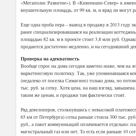
«Мегаполис Развитие»). В «Кивеннапе-Север» к имею
внушительную площадь, от 99 кв. м, и вряд ли могут р
Еще одна проба пера – вывод в продажу в 2013 году э
ранее специализировавшаяся на реализации коттеджных
площадью 82 кв. м в проекте стоит 3,8 млн руб. Одна
продаются достаточно медленно, и на сегодняшний де
Проверка на адекватность
Вообще спрос на дома сегодня заметно ниже, чем на з
маркетинговую политику. Так, уже упоминавшаяся ко
(недалеко от поселка Симагино) только дома, но потом
тыс. руб. за сотку. Хотя цена, на наш взгляд, завыше
таким же ценам, и продажи там фактически стоят.
Ряд девелоперов, столкнувшись с невысокой платежес
65 км от Петербурга) сотка раньше стоила 300 тыс. ру
руб., а пакет коммуникаций оплачивается отдельно: пла
магистральный газ или нет. То есть если раньше 10 со