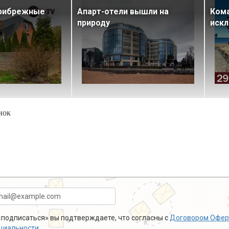
прибрежные
Апарт-отели вышли на
Кома
природу
иск
нок
подписаться» вы подтверждаете, что согласны с
Договором Офер
циальности
.