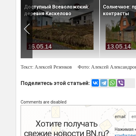
пное
Доступный Всеволожский:
Солнечное: 
деревня Кискелово
контрасты
Текст: Алексей Резенков Фото:
Алексей Александро
Поделитесь этой статьей:
Comments are disabled
email:
Хотите получать
Нажимая «
свежие новости BN.ru?
конфиден