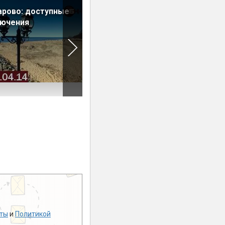
рово: доступные
Новое Токсово: доступное
лючения
рядом с элитным
ты
и
Политикой