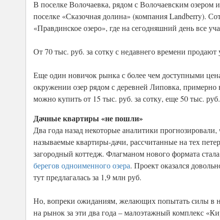
В поселке Волочаевка, рядом с Волочаевским озером и
поселке «Сказочная долина» (компания Landberry). Сот
«Правдинское озеро», где на сегодняшний день все уча
От 70 тыс. руб. за сотку с недавнего времени продаю
Еще один новичок рынка с более чем доступными цена
окружении озер рядом с деревней Липовка, примерно в
можно купить от 15 тыс. руб. за сотку, еще 50 тыс. ру
Дачные квартиры «не пошли»
Два года назад некоторые аналитики прогнозировали,
называемые квартиры-дачи, рассчитанные на тех пете
загородный коттедж. Флагманом нового формата стала
берегов одноименного озера
. Проект оказался доволь
тут предлагалась за 1,9 млн руб.
Но, вопреки ожиданиям, желающих попытать силы в н
на рынок за эти два года – малоэтажный комплекс «К