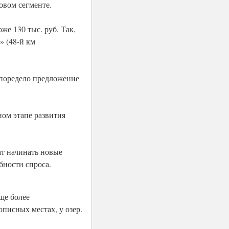
овом сегменте.
же 130 тыс. руб. Так,
» (48-й км
 поредело предложение
ом этапе развития
ат начинать новые
бности спроса.
ще более
писных местах, у озер.