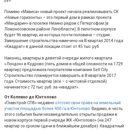
Помимо «Мависа» новый проект начала реализовывать СК
«Новые горизонты» – это первый дом в рамках проекта
«Мандарин» в поселке Низино рядом с Петергофом (в
Ломоносовском районе Ленобласти). В пилотном корпусе
будет 96 квартир, из которых почти половина – студии.
Завершение строительства намечено на III квартал 2014 года.
«Квадрат» в данной локации стоит от 45 тыс. руб.
Наконец, квартиры в девятой очереди жилого квартала
«Лондон» в Кудрово (пять домов в общей сложности на 1729
квартир) предложила покупателям компания Setl City.
Строительство планируется завершить в III квартале 2017
года. Стоимость квартир (все – с чистовой отделкой)
начинается с 72 тыс. руб. за «квадрат».
От Колпино до Юнтолово
«Главстрой-СПб» недавно
отстоял свои права на земельный
участок площадью более 400 га в Юнтолово
. Видимо, в честь
этого события были незамедлительно открыты продажи в
новом корпусе первой очереди ЖК «Юнтолово» (на 247
квартир со сроком сдачи в ближайшем декабре). Квадратный