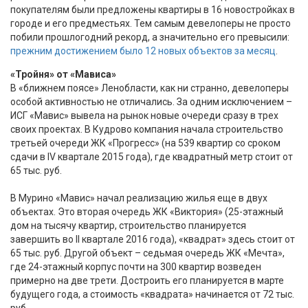
покупателям были предложены квартиры в 16 новостройках в
городе и его предместьях. Тем самым девелоперы не просто
побили прошлогодний рекорд, а значительно его превысили:
прежним достижением было 12 новых объектов за месяц
.
«Тройня» от «Мависа»
В «ближнем поясе» Ленобласти, как ни странно, девелоперы
особой активностью не отличались. За одним исключением –
ИСГ «Мавис» вывела на рынок новые очереди сразу в трех
своих проектах. В Кудрово компания начала строительство
третьей очереди ЖК «Прогресс» (на 539 квартир со сроком
сдачи в IV квартале 2015 года), где квадратный метр стоит от
65 тыс. руб.
В Мурино «Мавис» начал реализацию жилья еще в двух
объектах. Это вторая очередь ЖК «Виктория» (25-этажный
дом на тысячу квартир, строительство планируется
завершить во II квартале 2016 года), «квадрат» здесь стоит от
65 тыс. руб. Другой объект – седьмая очередь ЖК «Мечта»,
где 24-этажный корпус почти на 300 квартир возведен
примерно на две трети. Достроить его планируется в марте
будущего года, а стоимость «квадрата» начинается от 72 тыс.
руб.