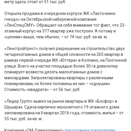
метр здесь стоит от 51 тыс. руб.
Открыла продажи в очередном корпусе ЖК «Ласточкино
гнездо» на Октябрьской набережной компания
«ЛенСпецСМУ». Обращает на себя внимание тот факт, что 23-
этажный корпус на 377 квартир уже построен. А потому и
«ценник» выше, чем обычно, – от 74 тыс. руб. за кв. м.
«Ленстройтрест» получил разрешение на строительство двух
четырехэтажных домов в общей сложности на 265 квартир в
рамках первой очереди ЖК «Юттери» в Колпино, на Понтонной
улице. Всего на участке площадью более 30 га девелопер
планирует возвести десять малоэтажных домов с
мансардами. Запроектированы квартиры с различными
планировками, но более половины из них – «однушки».
Стоимость «квадрата» – от 56 тыс. руб.
«Лидер Групп» вывел на рынок квартиры в ЖК «Босфор» в
Шушарах. Сдача кирпично-монолитного 19-этажного дома
запланирована на II квартал 2016 года, стоимость жилья – от
55 тыс. руб. за кв. м.
Компания «СМ-Девелопмент»
предложила покупателям