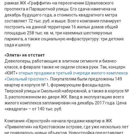
рамках ЖК «Граффити» на пересечении Шуваловского
проспекта и Парашютной улицы. Его сдача намечена на
декабрь будущего года, а стоимость квадратного метра
составляет 72 тыс. руб. и выше. Всего компания планирует
построить на данной территории 16 жилых домов общей
площадью 258 тыс. кв. м, три наземных шестиярусных
паркинга, а также социальную инфраструктуру: три детских
сада и школу.
«Элита» не отстает
Девелоперы, работающие в элитном сегменте и бизнес-
классе, в феврале также не сидели сложа руки. Так, концерн
«ЮИТ»
открыл продажи в третьей очереди жилого комплекса
«Смольный проспект»
. Покупателям были предложены 149
квартир в корпусе № 1, формирующем фасады вдоль
Тверской улицы и Смольной набережной, а также в корпусе №
3, расположенном во дворе ЖК. Ввод в эксплуатацию всего
жилого комплекса запланирован на декабрь 2017 года. Цена
«квадрата» – от 140 тыс. руб.
Компания «Еврострой» начала продажи квартир в ЖК
«Привилегия» на Крестовском острове, где уже несколько лет
не появлялось новых объектов. Новостройка представляет