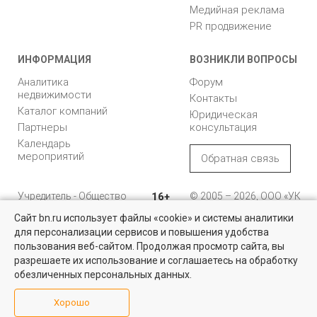
Медийная реклама
PR продвижение
ИНФОРМАЦИЯ
ВОЗНИКЛИ ВОПРОСЫ
Аналитика
Форум
недвижимости
Контакты
Каталог компаний
Юридическая
Партнеры
консультация
Календарь
мероприятий
Обратная связь
Учредитель - Общество
16+
© 2005 – 2026, ООО «УК
с ограниченной
«БН»
Сайт bn.ru использует файлы «cookie» и системы аналитики
ответственностью
"Управляющая
196105, Санкт-
для персонализации сервисов и повышения удобства
Квартиры на вторичном рынке
компания "Бюллетень
Петербург, пр. Юрия
пользования веб-сайтом. Продолжая просмотр сайта, вы
недвижимости"
Гагарина, 1
Более 10 тысяч квартир в Санкт-Петербурге и области от
разрешаете их использование и соглашаетесь на обработку
собственников и агентств недвижимости
обезличенных персональных данных.
8 (812) 331-93-56
Посмотреть
Хорошо
reklama@bn.ru