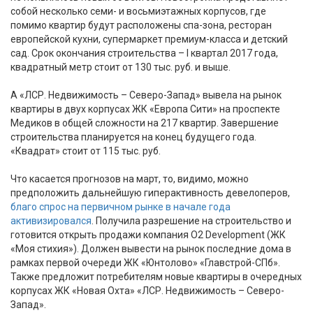
собой несколько семи- и восьмиэтажных корпусов, где
помимо квартир будут расположены спа-зона, ресторан
европейской кухни, супермаркет премиум-класса и детский
сад. Срок окончания строительства – I квартал 2017 года,
квадратный метр стоит от 130 тыс. руб. и выше.
А «ЛСР. Недвижимость – Северо-Запад» вывела на рынок
квартиры в двух корпусах ЖК «Европа Сити» на проспекте
Медиков в общей сложности на 217 квартир. Завершение
строительства планируется на конец будущего года.
«Квадрат» стоит от 115 тыс. руб.
Что касается прогнозов на март, то, видимо, можно
предположить дальнейшую гиперактивность девелоперов,
благо спрос на первичном рынке в начале года
активизировался
. Получила разрешение на строительство и
готовится открыть продажи компания O2 Development (ЖК
«Моя стихия»). Должен вывести на рынок последние дома в
рамках первой очереди ЖК «Юнтолово» «Главстрой-СПб».
Также предложит потребителям новые квартиры в очередных
корпусах ЖК «Новая Охта» «ЛСР. Недвижимость – Северо-
Запад».