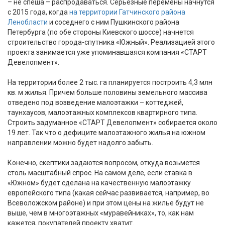
– не спеша – распродаваться. Серьезные перемены начнутся
с 2015 года, когда
на территории Гатчинского района
Ленобласти
и соседнего с ним Пушкинского района
Петербурга (по обе стороны Киевского шоссе) начнется
строительство города-спутника «Южный». Реализацией этого
проекта занимается уже упоминавшаяся компания «СТАРТ
Девелопмент».
На территории более 2 тыс. га планируется построить 4,3 млн
кв. м жилья. Причем больше половины земельного массива
отведено под возведение малоэтажки – коттеджей,
таунхаусов, малоэтажных комплексов квартирного типа.
Строить задуманное «СТАРТ Девелопмент» собирается около
19 лет. Так что о дефиците малоэтажного жилья на южном
направлении можно будет надолго забыть.
Конечно, скептики задаются вопросом, откуда возьмется
столь масштабный спрос. На самом деле, если ставка в
«Южном» будет сделана на качественную малоэтажку
европейского типа (какая сейчас развивается, например, во
Всеволожском районе) и при этом цены на жилье будут не
выше, чем в многоэтажных «муравейниках», то, как нам
кажется, покупателей проекту хватит.