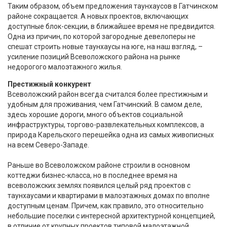
Таким образом, объем предложения таунхаусов в Гатчинском
районе сокращается. А новых проектов, включающих
доступные блок-секции, в ближайшее время не предвидится.
Одна из причин, по которой загородные девелоперы не
спешат строить новые таунхаусы на юге, на наш взгляд, –
усиление позиций Всеволожского района на рынке
недорогого малоэтажного жилья.
Престижный конкурент
Всеволожский район всегда считался более престижным и
удобным для проживания, чем Гатчинский. В самом деле,
здесь хорошие дороги, много объектов социальной
инфраструктуры, торгово-развлекательных комплексов, а
природа Карельского перешейка одна из самых живописных
на всем Северо-Западе.
Раньше во Всеволожском районе строили в основном
коттеджи бизнес-класса, но в последнее время на
всеволожских землях появился целый ряд проектов с
таунхаусами и квартирами в малоэтажных домах по вполне
доступным ценам. Причем, как правило, это относительно
небольшие поселки с интересной архитектурной концепцией,
в отличие от крупных проектов типовой малоэтажной