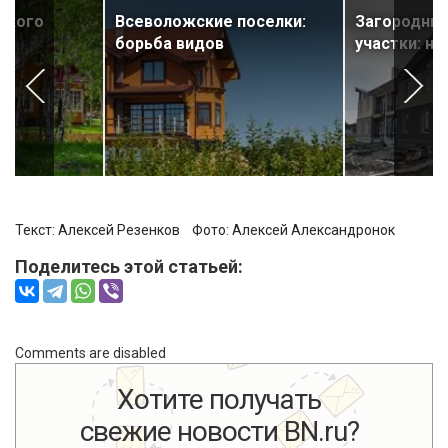
ского
Всеволожские поселки:
Загородные
т
борьба видов
участки: н
Текст: Алексей Резенков Фото:
Алексей Александронок
Поделитесь этой статьей:
Comments are disabled
Хотите получать
свежие новости BN.ru?