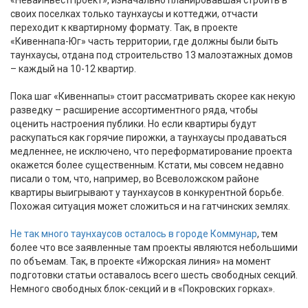
своих поселках только таунхаусы и коттеджи, отчасти
переходит к квартирному формату. Так, в проекте
«Кивеннапа-Юг» часть территории, где должны были быть
таунхаусы, отдана под строительство 13 малоэтажных домов
– каждый на 10-12 квартир.
Пока шаг «Кивеннапы» стоит рассматривать скорее как некую
разведку – расширение ассортиментного ряда, чтобы
оценить настроения публики. Но если квартиры будут
раскупаться как горячие пирожки, а таунхаусы продаваться
медленнее, не исключено, что переформатирование проекта
окажется более существенным. Кстати, мы совсем недавно
писали о том, что, например, во Всеволожском районе
квартиры выигрывают у таунхаусов в конкурентной борьбе.
Похожая ситуация может сложиться и на гатчинских землях.
Не так много таунхаусов осталось в городе Коммунар
, тем
более что все заявленные там проекты являются небольшими
по объемам. Так, в проекте «Ижорская линия» на момент
подготовки статьи оставалось всего шесть свободных секций.
Немного свободных блок-секций и в «Покровских горках».