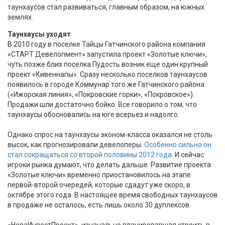
таунхаусов стал развиваться, главным образом, на южных
землях.
Таунхаусы уходят
В 2010 году в поселке Тайцы Гатчинского района компания
«СТАРТ Девелопмент» запустила проект «Золотые ключи»,
чуть позже близ поселка Пудость возник еще один крупный
проект «Кивеннапы». Сразу несколько поселков таунхаусов
появилось в городе Коммунар того же Гатчинского района
(«Ижорская линия», «Покровские горки», «Покровское»).
Продажи шли достаточно бойко. Все говорило о том, что
таунхаусы обосновались на юге всерьез и надолго.
Однако спрос на таунхаусы эконом-класса оказался не столь
высок, как прогнозировали девелоперы.
Особенно сильно он
стал сокращаться со второй половины 2012 года
. И сейчас
игроки рынка думают, что делать дальше. Развитие проекта
«Золотые ключи» временно приостановилось на этапе
первой-второй очередей, которые сдадут уже скоро, в
октябре этого года. В настоящее время свободных таунхаусов
в продаже не осталось, есть лишь около 30 дуплексов.
«НеваИнвестПроект», изначально планировавшая строить в