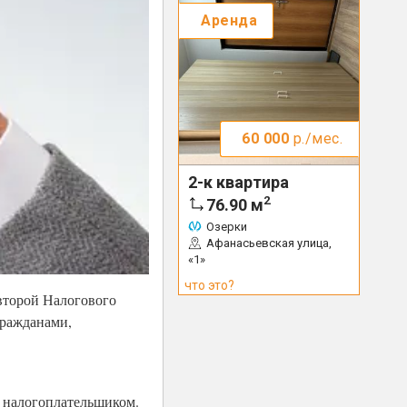
Аренда
60 000
р./мес.
2-к квартира
2
76.90
м
Озерки
Афанасьевская улица,
«1»
что это?
 второй Налогового
гражданами,
а налогоплательщиком.