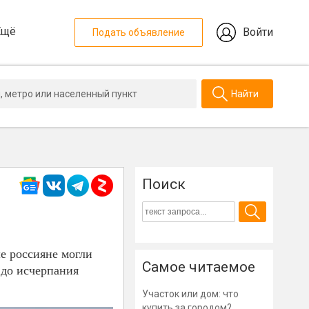
Ещё
Войти
Подать объявление
Найти
Поиск
е россияне могли
Самое читаемое
 до исчерпания
Участок или дом: что
купить за городом?