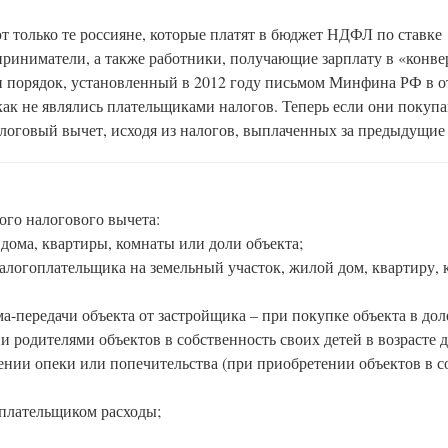
т только те россияне, которые платят в бюджет НДФЛ по ставке 
риниматели, а также работники, получающие зарплату в «конве
н порядок, установленный в 2012 году письмом Минфина РФ в 
 как не являлись плательщиками налогов. Теперь если они покуп
оговый вычет, исходя из налогов, выплаченных за предыдущие 
го налогового вычета:
 дома, квартиры, комнаты или доли объекта;
логоплательщика на земельный участок, жилой дом, квартиру, 
ма-передачи объекта от застройщика – при покупке объекта в до
 родителями объектов в собственность своих детей в возрасте до
ении опеки или попечительства (при приобретении объектов в с
плательщиком расходы;