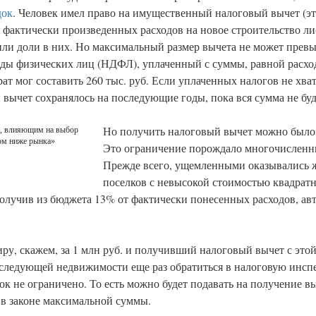
док
. Человек имел право на имущественный налоговый вычет (эт
е фактически произведенных расходов на новое строительство л
или доли в них. Но максимальный размер вычета не может превы
ды физических лиц (НДФЛ), уплаченный с суммы, равной расхо
т мог составить 260 тыс. руб. Если уплаченных налогов не хват
й вычет сохранялось на последующие годы, пока вся сумма не бу
Но получить налоговый вычет можно было 
м, влияющим на выбор
ком ниже рынка»
Это ограничение порождало многочисленн
Прежде всего, ущемленными оказывались 
поселков с невысокой стоимостью квадратн
получив из бюджета 13% от фактически понесенных расходов, ав
ру, скажем, за 1 млн руб. и получивший налоговый вычет с это
и следующей недвижимости еще раз обратиться в налоговую инсп
к не ограничено. То есть можно будет подавать на получение вы
 в законе максимальной суммы.