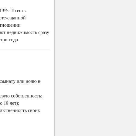
13%. То есть
рте», данной
отношении
ают недвижимость сразу
три года.
комнату или долю в
левую собственность;
 18 лет);
обственность своих