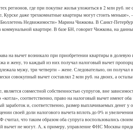
ех регионов, где при покупке жилья уложиться в 2 млн руб. не с
е, Курске даже трехкомнатные квартиры могут стоить меньше», 
«Бюллетень Недвижимости» Марина Чижкова. В Санкт-Петербург
в коммунальной квартире. В базе БН, говорит Чижкова, на данн
рава на вычет возникало при приобретении квартиры в долевую
ужа и жену, то каждый из них получал налоговый вычет пропорц
лежала мужу, три четверти – жене. Следовательно, он получал 
тически совокупный вычет составлял 2 млн руб. на двоих, а осталь
, является совместной собственностью супругов, вне зависимости
о «котла», соответственно, право на налоговый вычет имеют оба 
 заработок и, соответственно, размер выплачиваемых денег у о
ащении своей доли налогового вычета вплоть до 0% и увеличени
 считал, что таким образом оба супруга воспользовались своим
й вычет не могут. А, к примеру, управление ФНС Москвы прид