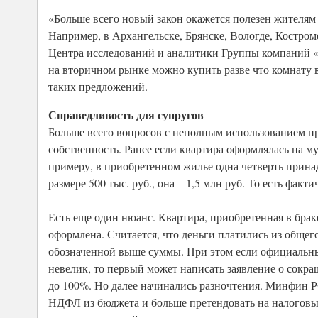
«Больше всего новый закон окажется полезен жителям т
Например, в Архангельске, Брянске, Вологде, Костром
Центра исследований и аналитики Группы компаний 
на вторичном рынке можно купить разве что комнату 
таких предложений.
Справедливость для супругов
Больше всего вопросов с неполным использованием п
собственность. Ранее если квартира оформлялась на м
примеру, в приобретенном жилье одна четверть принад
размере 500 тыс. руб., она – 1,5 млн руб. То есть фак
Есть еще один нюанс. Квартира, приобретенная в браке
оформлена. Считается, что деньги платились из общег
обозначенной выше суммы. При этом если официальный
невелик, то первый может написать заявление о сокр
до 100%. Но далее начинались разночтения. Минфин РФ
НДФЛ из бюджета и больше претендовать на налоговы