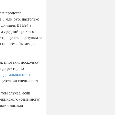
о в процессе
 3 млн руб. настолько
я филиала ВТБ24 в
 а средний срок его
е проценты в результате
 в полном объеме», –
к ипотеки, поскольку
е директор по
не догадываются о
– уточнил специалист.
 том случае, если
теринского (семейного)
имыми лицами