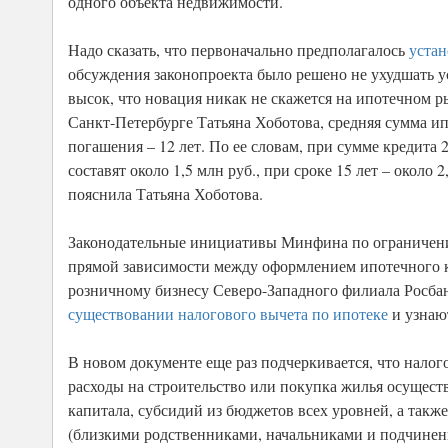
одного объекта недвижимости.
Надо сказать, что первоначально предполагалось
устан
обсуждения законопроекта было решено не ухудшать у
высок, что новация никак не скажется на ипотечном р
Санкт-Петербурге Татьяна Хоботова, средняя сумма ипо
погашения – 12 лет. По ее словам, при сумме кредита 
составят около 1,5 млн руб., при сроке 15 лет – около
пояснила Татьяна Хоботова.
Законодательные инициативы Минфина по ограничению
прямой зависимости между оформлением ипотечного к
розничному бизнесу Северо-Западного филиала Росбан
существовании налогового вычета по ипотеке
и узнают
В новом документе еще раз подчеркивается, что налого
расходы на строительство или покупка жилья осуществ
капитала, субсидий из бюджетов всех уровней, а так
(близкими родственниками, начальниками и подчине