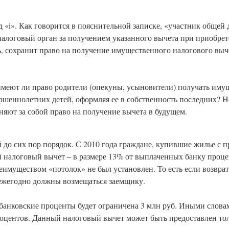
 «i». Как говорится в пояснительной записке, «участник общей
налоговый орган за получением указанного вычета при приобре
 сохранит право на получение имущественного налогового выче
 имеют ли право родители (опекуны, усыновители) получать им
ршеннолетних детей, оформляя ее в собственность последних? Н
няют за собой право на получение вычета в будущем.
 до сих пор порядок. С 2010 года граждане, купившие жилье с 
 налоговый вычет – в размере 13% от выплаченных банку проце
имуществом «потолок» не был установлен. То есть если возврат
в ежегодно должны возмещаться заемщику.
 банковские проценты будет ограничена 3 млн руб. Иными слов
 процентов. Данный налоговый вычет может быть предоставлен то