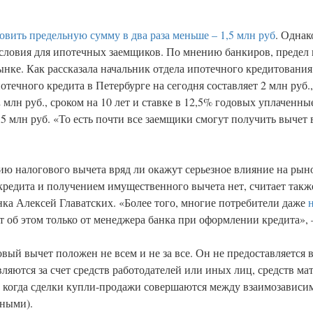
овить предельную сумму в два раза меньше – 1,5 млн руб
. Однак
словия для ипотечных заемщиков. По мнению банкиров, предел в
ынке. Как рассказала начальник отдела ипотечного кредитовани
течного кредита в Петербурге на сегодня составляет 2 млн руб.,
2 млн руб., сроком на 10 лет и ставке в 12,5% годовых уплаченны
 2,5 млн руб. «То есть почти все заемщики смогут получить вычет
 налогового вычета вряд ли окажут серьезное влияние на рыно
редита и получением имущественного вычета нет, считает такж
ка Алексей Главатских. «Более того, многие потребители даже
 об этом только от менеджера банка при оформлении кредита», 
вый вычет положен не всем и не за все. Он не предоставляется в
ляются за счет средств работодателей или иных лиц, средств ма
же когда сделки купли-продажи совершаются между взаимозавис
нными).