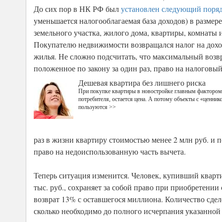
До сих пор в НК РФ был
установлен следующий поря
уменьшается налогооблагаемая база доходов) в размер
земельного участка, жилого дома, квартиры, комнаты 
Покупателю недвижимости возвращался налог на дохо
жилья. Не сложно подсчитать, что максимальный возвра
положенное по закону за один раз, право на налоговы
Дешевая квартира без лишнего риска
При покупке квартиры в новостройке главным факторо
потребителя, остается цена. А потому объекты с «ценни
пользуются >>
раз в жизни квартиру стоимостью менее 2 млн руб. и 
право на недоиспользованную часть вычета.
Теперь ситуация изменится. Человек, купивший кварти
тыс. руб., сохраняет за собой право при приобретени
возврат 13% с оставшегося миллиона. Количество сдело
сколько необходимо до полного исчерпания указанной