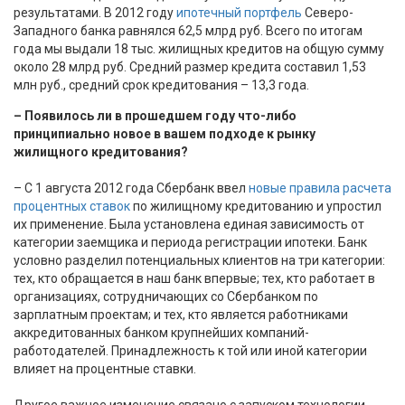
результатами. В 2012 году
ипотечный портфель
Северо-
Западного банка равнялся 62,5 млрд руб. Всего по итогам
года мы выдали 18 тыс. жилищных кредитов на общую сумму
около 28 млрд руб. Средний размер кредита составил 1,53
млн руб., средний срок кредитования – 13,3 года.
– Появилось ли в прошедшем году что-либо
принципиально новое в вашем подходе к рынку
жилищного кредитования?
– С 1 августа 2012 года Сбербанк ввел
новые правила расчета
процентных ставок
по жилищному кредитованию и упростил
их применение. Была установлена единая зависимость от
категории заемщика и периода регистрации ипотеки. Банк
условно разделил потенциальных клиентов на три категории:
тех, кто обращается в наш банк впервые; тех, кто работает в
организациях, сотрудничающих со Сбербанком по
зарплатным проектам; и тех, кто является работниками
аккредитованных банком крупнейших компаний-
работодателей. Принадлежность к той или иной категории
влияет на процентные ставки.
Другое важное изменение связано с запуском технологии