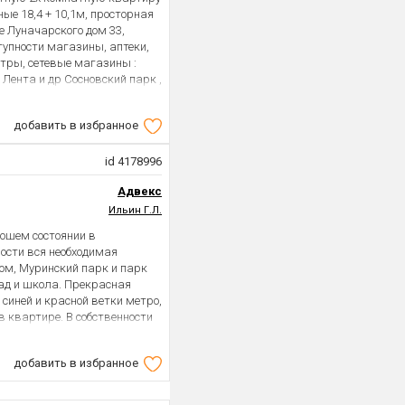
абельной европейской
е 18,4 + 10,1м, просторная
и клинкерного кирпича). В
е Луначарского дом 33,
истейший воздух
тупности магазины, аптеки,
крытый охраняемый двор без
нтры, сетевые магазины :
входные группы, бесшумные
 Лента и др Сосновский парк ,
ркинг (спуск прямо на
айв, фитнес- клубы, метро
шей доступности Суздальские
орте. Всё необходимое рядом!
лубы, рестораны и
добавить в избранное
литехническая , всего 10
ки» и «Удельная» — 15–20
 в Центр и другие районы
УСЛОВИЯ СДЕЛКИ: Прямая
ая стоимость в договоре
id 4178996
ременений, ограничений и
 к сделке. Подходит под
Адвекс
ый выход на сделку. Звоните
Ильин Г.Л.
мя по предварительной
рошем состоянии в
ности вся необходимая
ом, Муринский парк и парк
сад и школа. Прекрасная
 синей и красной ветки метро,
в квартире. В собственности
добавить в избранное