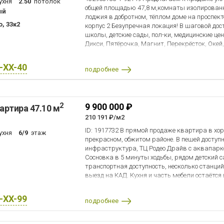
ухня
2.50
потолок
«Строительный трест» — это образец респект
общей площадью 47,8 м,комнаты изолированны
ый
архитектуры (фасады из натурального камня 
лоджия в добротном, тёплом доме на проспект
пешей доступности большой парк Сосновка. Ч
, 33к2
корпус 2 Безупречная локация! В шаговой дос
гарантированы. Безопасность и комфорт: За
школы, детские сады, пол-ки, медицинские це
машин с ландшафтным дизайном. Стильные 
Дикси, Пятёрочка, Магнит, Перекрёсток, Окей,
скоростные лифты. Есть теплый подземный па
торгово-развлекательный комплекс Родео-Др
лифте). ИНФРАСТРУКТУРА И ТРАНСПОРТ: В пе
Озерки - 20 мин. пешком или 7 мин. на трансп
озера, лицей, школы, детские сады, фитнес-к
X-XX-40
подробнее
Отличная транспортная доступность, метро По
медицинские центры. До станций метро «Озер
минут на транспорте. Быстрый выезд на КАД,
минут пешком или 5 минут на транспорте. 
Дом находится в зелёном, уютном дворе. Полн
продажа. Один взрослый собственник. Без об
Итака. Работаем с 1993 года.
перепланировок. Документы полностью готовы
2
9 900 000 ₽
артира 47.10 м
ипотеку. Полная стоимость в договоре. Быстр
210 191 ₽/м2
прямо сейчас! Показы в удобное для вас вре
договоренности.
ID: 1917732 В прямой продаже квартира в хо
ухня
6/9
этаж
прекрасном, обжитом районе. В пешей доступ
инфраструктура, ТЦ Родео Драйв с аквапарк
Сосновка в 5 минуты ходьбы, рядом детский 
транспортная доступность, несколько станций
выезд на КАД. Кухня и часть мебели остаётся 
более 5 лет.
X-XX-99
подробнее