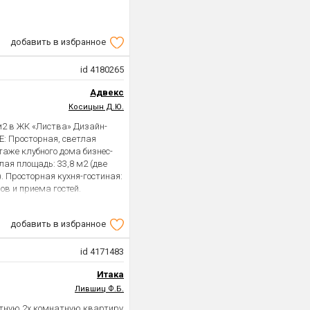
добавить в избранное
id 4180265
Адвекс
Косицын Д.Ю.
 м2 в ЖК «Листва» Дизайн-
: Просторная, светлая
аже клубного дома бизнес-
ая площадь: 33,8 м2 (две
 Просторная кухня-гостиная:
ов и приема гостей.
е стороны (и на улицу, и в
о светлая, легко
добавить в избранное
арактеристики. Высокие
ЕКТ: Квартира продается в
яет вас от пыльного
id 4171483
гой дизайн-проект в подарок:
Итака
проработанный дизайнерский
онт или реализовать свой
Лившиц Ф.Б.
 надежного застройщика
ютную 2х комнатную квартиру