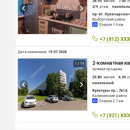
28.50
жилая
7.00
к
2/9
этаж
панельн
пр-кт. Луначарского
Выборгский район
Озерки
1.6 км
+7 (812) XX
Дата изменения:
19.07.2026
2-комнатная кв
1 / 19
прямая продажа
29.80
жилая
6.30
к
панельный
Культуры пр., 7к1А
Калининский район
Озерки
2.7 км
+7 (921) XX