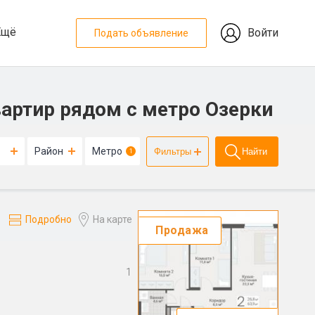
Ещё
Войти
Подать объявление
артир рядом с метро Озерки
Район
Метро
Фильтры
Найти
1
Подробно
На карте
Продажа
1