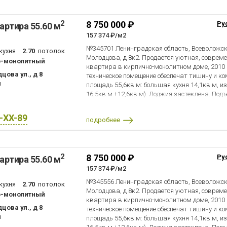
2
8 750 000 ₽
Ру
артира 55.60 м
157 374 ₽/м2
№345701 Ленинградская область, Всеволожский
кухня
2.70
потолок
Молодцова, д 8к2. Продается уютная, совре
о-монолитный
квартира в кирпично-монолитном доме, 2010 
цова ул., д 8
техническое помещение обеспечат тишину и к
н
площадь 55,6кв.м: большая кухня 14,1кв.м, 
16,5кв.м +12,6кв.м). Лоджия застеклена. Подъ
За состоянием дома следит ТСЖ. По периметр
установлено видеонаблюдение. Все фото реа
X-XX-89
подробнее
шаговой доступности (школы, детские сады, Ф
поликлиники-детская и взрослая, парк с фон
Администрация, полиция, паспортный стол, де
площадки, рынок, сетевые магазины `Дикси`, `
2
8 750 000 ₽
Ру
артира 55.60 м
`ВкусВилл`, аптеки, ПВЗ маркетплейсов. Сер
и в тоже время спокойный городок со свежим 
157 374 ₽/м2
хвойного леса . Отличная транспортная доступ
№345556 Ленинградская область, Всеволожский
кухня
2.70
потолок
`пр. Просвещения` , `Парнас` 25-30 минут на
Молодцова, д 8к2. Продается уютная, совре
о-монолитный
общественного транспорта в пяти минутах хо
квартира в кирпично-монолитном доме, 2010 
10км. Пляжи Медного озера в 5 км. В 2027 го
цова ул., д 8
техническое помещение обеспечат тишину и к
электричек СПб- Сертолово, проект находится
н
площадь 55,6кв.м: большая кухня 14,1кв.м, 
тогда цены на квартиры приравняются к гор