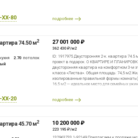
X-XX-80
подробнее
2
27 001 000 ₽
артира 74.50 м
362 430 ₽/м2
ID: 1917975 Двусторонняя 2-к. квартира 74.5
кухня
2.70
потолок
проект в подарок. О КВАРТИРЕ И ПЛАНИРОВКЕ
ный
двусторонняя квартира на комфортном 3-м эт
класса «Листва». Общая площадь: 74,5 м2 Жил
изолированные правильной формы комнаты).
16,5 м2 — идеальное место для семейных ужин
Преимущество планировки: Окна выходят на дв
тихий закрытый двор). Квартира максимальн
X-XX-20
подробнее
проветривается и имеет отличные видовые х
потолки. СОСТОЯНИЕ И ГОТОВЫЙ ДИЗАЙН-ПРО
состоянии «под чистовую отделку», что избавл
демонтажа и переплат за чужой ремонт. Доро
2
10 200 000 ₽
артира 45.70 м
В стоимость уже включен полный, детально 
проект. Вы можете сделать дизайнерский рем
223 195 ₽/м2
проект! О ДОМЕ И ЛОКАЦИИ: ЖК «Листва» от
132963733 1-92149 Предлагаем к продаже у