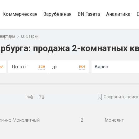
Коммерческая
Зарубежная
BN Газета
Аналитика
квартиры
м. Озерки
рбурга: продажа 2-комнатных кв
всё
всё
Адрес
Сохранить поиск
пично-Монолитный
2
Монолит