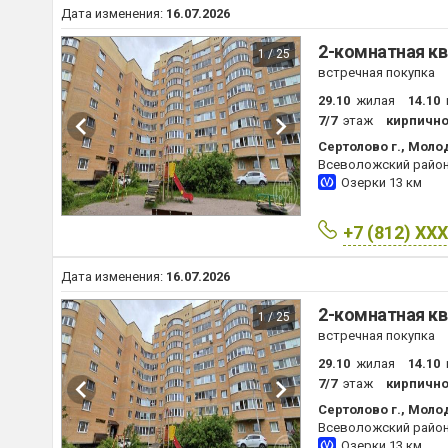
Дата изменения:
16.07.2026
2-комнатная кв
1 / 25
встречная покупка
29.10
жилая
14.10
7/7
этаж
кирпичн
Сертолово г., Молод
Всеволожский райо
Озерки
13 км
+7 (812) XX
Дата изменения:
16.07.2026
2-комнатная кв
1 / 25
встречная покупка
29.10
жилая
14.10
7/7
этаж
кирпичн
Сертолово г., Молод
Всеволожский райо
Озерки
13 км