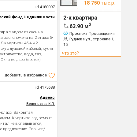
18 750
тыс.р.
id 4180097
2-к квартира
сский Фонд Недвижимости
2
63.90
м
ира с видом из окон на
Проспект Просвещения
а расположена на 2 этаже 5-
Руднева ул., строение 1,
 S квартиры 45,4 м2,
15
/у с душевой кабиной, кухня
что это?
ектричество, вода, газ,
Окна во двор (восток).
въехать и жить. Без
оимость в договоре.
добавить в избранное
 общественного транспорта,
ствием покажем!
id 4175688
Адвекс
Беленькова К.Л.
с-класс. Закрытая
 рядом. Квартира под ремонт.
питал не вкладывался,
е предложение. Звоните/