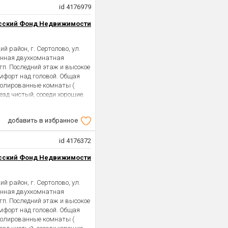
id 4176979
сский Фонд Недвижимости
 район, г. Сертолово, ул.
менная двухкомнатная
гп. Последний этаж и высокое
омфорт над головой. Общая
изолированные комнаты (
езд чистый, соседи хорошие.
у дома и в лифтах
льные. Инфраструктура в
добавить в избранное
ОК-два здания, храм,
танами, МФЦ, Сбербанк,
тские и спортивные
id 4176372
Магнит`, `Пятерочка`, `Реал`,
сский Фонд Недвижимости
толово-это отлично развитый
воздухом, в окружении
ность. До метро `Озерки`,
 район, г. Сертолово, ул.
 маршрутке. Остановка
менная двухкомнатная
дьбы от дома. КАД 5км, ЗСД
гп. Последний этаж и высокое
ду запустят движение
омфорт над головой. Общая
 в стадии реализации, и
изолированные комнаты (
одским. Квартира без долгов