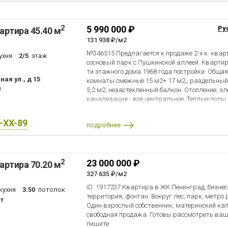
2
5 990 000 ₽
Ру
артира 45.40 м
131 938 ₽/м2
№346515 Предлагается к продаже 2-х к. кварт
ухня
2/5
этаж
сосновый парк с Пушкинской аллеей. Квартир
ти этажного дома 1968 года постройки. Общая
ная ул., д 15
комнаты смежные 15 м2+ 17 м2,, раздельный с
н
5,2 м2, незастекленный балкон. Отопление, эл
канализация - все центральное. Теплые полы. 
Квартира в хорошем состоянии, можно сразу 
перепланировки. Один собственник, полная ст
X-XX-89
подробнее
Встречная покупка. Рядом с домом остановка
почта, аптека, магазины. Звоните, у удоволь
2
23 000 000 ₽
артира 70.20 м
327 635 ₽/м2
ID: 1917237 Квартира в ЖК Ленинград, бизне
кухня
3.50
потолок
территория, фонтан. Вокруг лес, парк, метро
т
Один взрослый собственник, материнский ка
свободная продажа. Готовы рассмотреть ваш
пишите