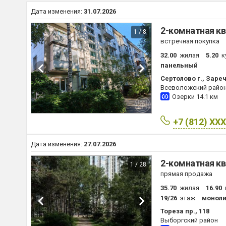
Дата изменения:
31.07.2026
2-комнатная кв
1 / 8
встречная покупка
32.00
жилая
5.20
к
панельный
Сертолово г., Зареч
Всеволожский райо
Озерки
14.1 км
+7 (812) XX
Дата изменения:
27.07.2026
2-комнатная кв
1 / 28
прямая продажа
35.70
жилая
16.90
19/26
этаж
моноли
Тореза пр., 118
Выборгский район