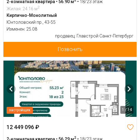
2
2-комнатная квартира • 56.90 м
•
18/23 этаж
2
Жилая: 24.16 м
Кирпично-Монолитный
Юнтоловский пр., 43-55
Изменен: 25.08
продавец: Главстрой Санкт-Петербург
Позвонить
1 / 14
застройщик
12 449 096 ₽
2
2-комнатная квартира • 56.29 м
•
18/23 этаж