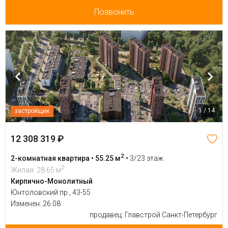
Позвонить
1 / 14
застройщик
12 308 319 ₽
2
2-комнатная квартира • 55.25 м
•
3/23 этаж
2
Жилая: 28.65 м
Кирпично-Монолитный
Юнтоловский пр., 43-55
Изменен: 26.08
продавец: Главстрой Санкт-Петербург