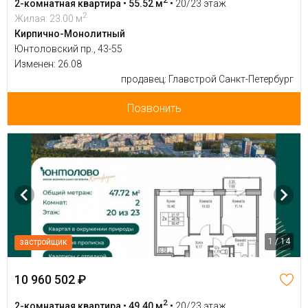
2-комнатная квартира • 55.52 м
•
20/23 этаж
2
Жилая: 23.00 м
Кирпично-Монолитный
Юнтоловский пр., 43-55
Изменен: 26.08
продавец: Главстрой Санкт-Петербург
Позвонить
1 / 14
застройщик
10 960 502 ₽
2
2-комнатная квартира • 49.40 м
•
20/23 этаж