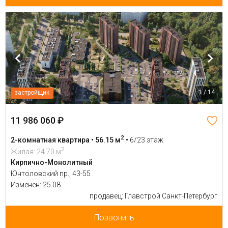
1 / 14
застройщик
11 986 060 ₽
2
2-комнатная квартира • 56.15 м
•
6/23 этаж
2
Жилая: 24.70 м
Кирпично-Монолитный
Юнтоловский пр., 43-55
Изменен: 25.08
продавец: Главстрой Санкт-Петербург
Позвонить