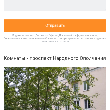
Отправить
Подтверждаю, что с
Договором Оферты
,
Политикой конфиденциальности
,
Пользовательским соглашением
и
Согласие о распространении персональных данных
ознакомился и согласен
Комнаты - проспект Народного Ополчения