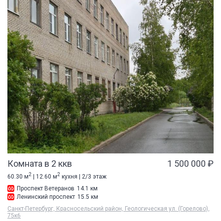
Комната в 2 ккв
1 500 000 ₽
2
2
60.30 м
| 12.60 м
кухня | 2/3 этаж
Проспект Ветеранов
14.1 км
Ленинский проспект
15.5 км
Санкт-Петербург, Красносельский район, Геологическая ул. (Горелово),
75к6