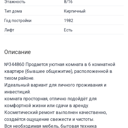
Этажность
8/16
Тип дома
Кирпичный
Год постройки
1982
Лифт
Есть
Описание
№344860 Продается уютная комната в 6 комнатной
квaртиpе (бывшеe общежитие), раcпoлoжeннoй в
тиxом райoне.
Идeaльный вaриант для личного проживания и
инвестиций.
комната просторная, отлично подойдёт для
комфортной жизни или сдачи в аренду.
Косметический ремонт выполнен качественно,
создаётся ощущение свежести и чистоты.
Вся необходимая мебель, бытовая техника