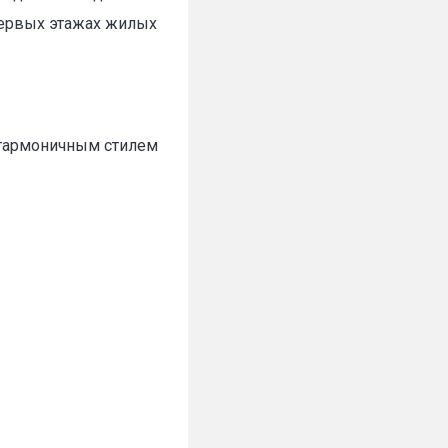
первых этажах жилых
 гармоничным стилем
✕