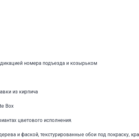
Адрес указан неверно
Цена указана неверно
Другое
е
*
индикацией номера подъезда и козырьком
Отменить
Отправить
авки из кирпича
te Box
риантах цветового исполнения.
 дерева и фаской, текстурированные обои под покраску, к