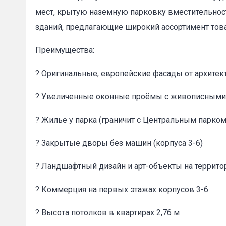
мест, крытую наземную парковку вместительно
зданий, предлагающие широкий ассортимент това
Преимущества:
? Оригинальные, европейские фасады от архите
Пожал
? Увеличенные оконные проёмы с живописными 
Ваше имя
? Жилье у парка (граничит с Центральным парко
? Закрытые дворы без машин (корпуса 3-6)
E-mail
*
? Ландшафтный дизайн и арт-объекты на террито
? Коммерция на первых этажах корпусов 3-6
? Высота потолков в квартирах 2,76 м