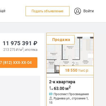
Ещё
Войти
Подать объявление
Продажа
11 975 391 ₽
2
213 275 ₽/м
, ипотека
7 (812) XXX-XX-04
18 550
тыс.р.
2-к квартира
2
63.00
м
Проспект Просвещения
Руднева ул., строение 1,
15