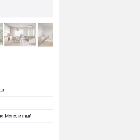
во
но-Монолитный