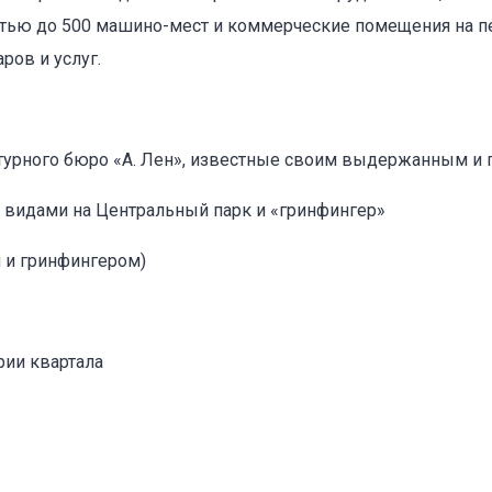
стью до 500 машино-мест и коммерческие помещения на 
ров и услуг.
ктурного бюро «А. Лен», известные своим выдержанным и
оваться на объявление
видами на Центральный парк и «гринфингер»
м и гринфингером)
рии квартала
Объект не продается (не сдается)
Указанные характеристики отличаются от фактических