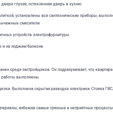
двери глухие, остекленная дверь в кухню.
плиткой, установлены все сантехнические приборы, выпол
рычажные смесители.
нечных устройств электрофурнитуры.
е и на лоджии/балконе.
нен среди застройщиков. Он подразумевает, что квартир
е работы выполнены.
лки. Выполнена скрытая разводка электрики. Стояка ГВС/
атериалы, избежав самые грязные и неприятные процессы,