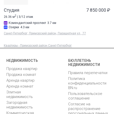
Студия
7 850 000 ₽
2
26.36 м
| 3/12 этаж
Комендантский проспект
3.7 км
Озерки
4.3 км
Санкт-Петербург, Приморский район, Парашютная ул., 77
Квартиры - Приморский район Санкт-Петербург
НЕДВИЖИМОСТЬ
БЮЛЛЕТЕНЬ
НЕДВИЖИМОСТИ
Продажа квартир
Правила перепечатки
Продажа комнат
Политика
Аренда квартир
конфиденциальности
Аренда комнат
BN.ru
Элитная
Пользовательское
недвижимость
соглашение
Загородная
Согласие на
недвижимость
распространение
Коммерческая
персональных данных